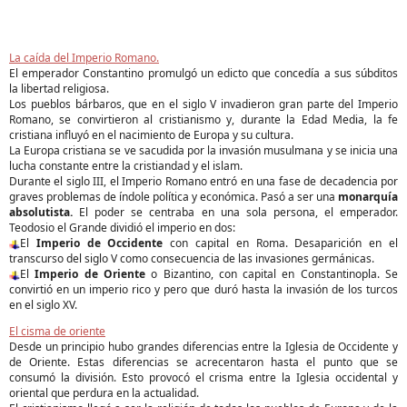
La caída del Imperio Romano.
El emperador Constantino promulgó un edicto que concedía a sus súbditos
la libertad religiosa.
Los pueblos bárbaros, que en el siglo V invadieron gran parte del Imperio
Romano, se convirtieron al cristianismo y, durante la Edad Media, la fe
cristiana influyó en el nacimiento de Europa y su cultura.
La Europa cristiana se ve sacudida por la invasión musulmana y se inicia una
lucha constante entre la cristiandad y el islam.
Durante el siglo III, el Imperio Romano entró en una fase de decadencia por
graves problemas de índole política y económica. Pasó a ser una
monarquía
absolutista.
El poder se centraba en una sola persona, el emperador.
Teodosio el Grande dividió el imperio en dos:
El
Imperio de Occidente
con capital en Roma. Desaparición en el
transcurso del siglo V como consecuencia de las invasiones germánicas.
El
Imperio de Oriente
o Bizantino, con capital en Constantinopla. Se
convirtió en un imperio rico y pero que duró hasta la invasión de los turcos
en el siglo XV.
El cisma de oriente
Desde un principio hubo grandes diferencias entre la Iglesia de Occidente y
de Oriente. Estas diferencias se acrecentaron hasta el punto que se
consumó la división. Esto provocó el crisma entre la Iglesia occidental y
oriental que perdura en la actualidad.