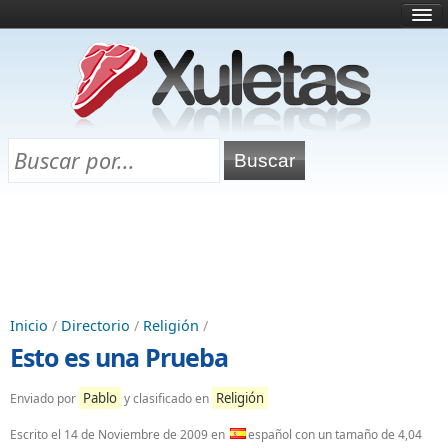
Inicio
¿Qué es esto?
Directorio
Selectividad
Chuletas para exámenes
Programa Chuletas
Inicio
/
Directorio
/
Religión
/
Esto es una Prueba
Pablo
Religión
Enviado por
y clasificado en
Escrito el
14 de Noviembre de 2009
en
español con un tamaño de 4,04