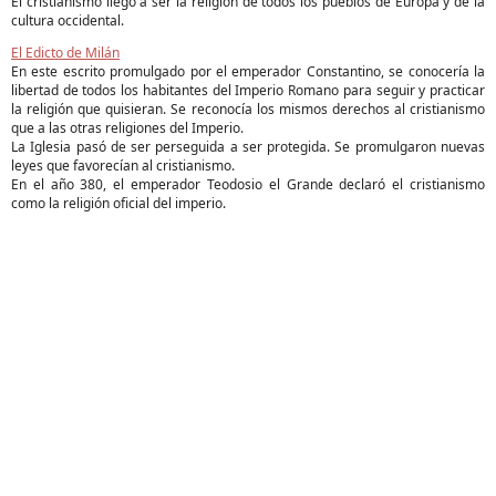
El cristianismo llegó a ser la religión de todos los pueblos de Europa y de la
cultura occidental.
El Edicto de Milán
En este escrito promulgado por el emperador Constantino, se conocería la
libertad de todos los habitantes del Imperio Romano para seguir y practicar
la religión que quisieran. Se reconocía los mismos derechos al cristianismo
que a las otras religiones del Imperio.
La Iglesia pasó de ser perseguida a ser protegida. Se promulgaron nuevas
leyes que favorecían al cristianismo.
En el año 380, el emperador Teodosio el Grande declaró el cristianismo
como la religión oficial del imperio.