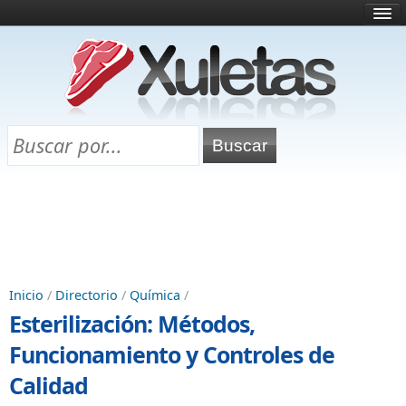
Inicio
¿Qué es esto?
Directorio
Selectividad
Chuletas para exámenes
Programa Chuletas
Inicio
/
Directorio
/
Química
/
Esterilización: Métodos,
Funcionamiento y Controles de
Calidad