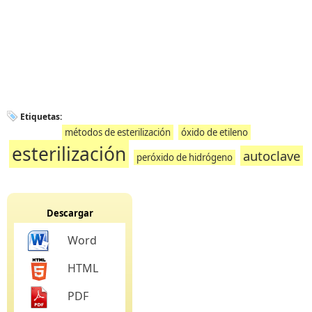
Etiquetas:
métodos de esterilización
óxido de etileno
esterilización
autoclave
peróxido de hidrógeno
Descargar
Word
HTML
PDF