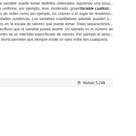
 variable puede tomar distintos ordenados siguiendo una escala
a uniforme, por ejemplo,
leve, moderado, grave
Variable cualitativa
o de orden como por ejemplo los colores o el lugar de residencia.
ades numéricas. Las variables cuantitativas además pueden ser:
nes en la escala de valores que puede tomar. Estas separaciones o
specíficos que la variable pueda asumir. Un ejemplo es el número de
entro de un intervalo especificado de valores. Por ejemplo el peso o
n teoría permiten que siempre existe un valor entre dos cualquiera.
Visitas: 5.248