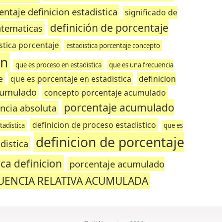
entaje definicion estadistica
significado de
definición de porcentaje
atematicas
stica porcentaje
estadistica porcentaje concepto
on
que es proceso en estadistica
que es una frecuencia
e
que es porcentaje en estadistica
definicion
cumulado
concepto porcentaje acumulado
porcentaje acumulado
ncia absoluta
definicion de proceso estadistico
tadistica
que es
definicion de porcentaje
distica
ca definicion
porcentaje acumulado
UENCIA RELATIVA ACUMULADA