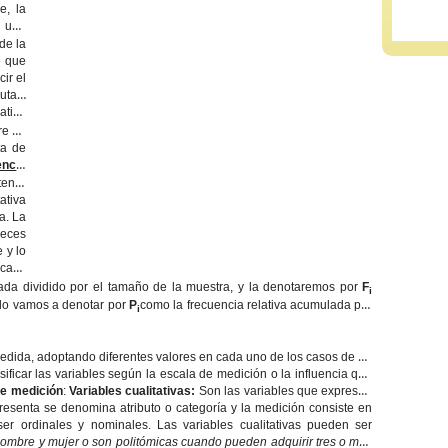
e, la
s una
de la
e que
ir el
uta y
ativa
re en
ta de
encia
tener
ativa
a. La
veces
 y lo
 caso
lada dividido por el tamaño de la muestra, y la denotaremos por
F
i
 lo vamos a denotar por
P
como la frecuencia relativa acumulada por
i
edida, adoptando diferentes valores en cada uno de los casos de un
sificar las variables según la escala de medición o la influencia que
de medición
:
Variables cualitativas:
Son las variables que expresan
resenta se denomina atributo o categoría y la medición consiste en
 ser ordinales y nominales. Las variables cualitativas pueden ser
ombre y mujer o son politómicas cuando pueden adquirir tres o más