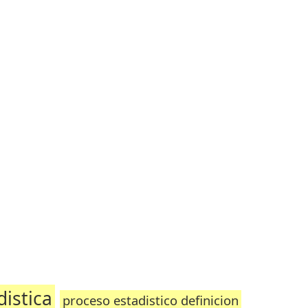
istica
proceso estadistico definicion