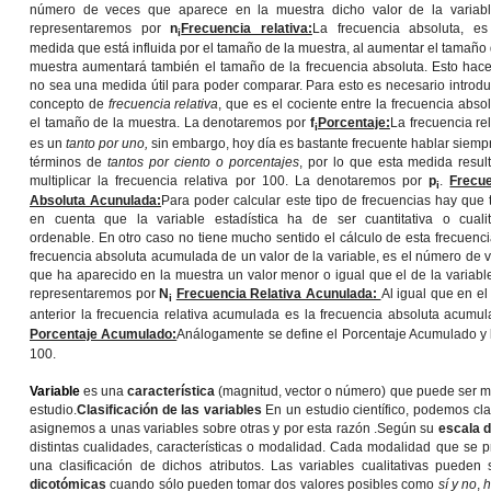
número de veces que aparece en la muestra dicho valor de la variabl
representaremos por
n
Frecuencia relativa:
La frecuencia absoluta, e
i
medida que está influida por el tamaño de la muestra, al aumentar el tamaño 
muestra aumentará también el tamaño de la frecuencia absoluta. Esto hac
no sea una medida útil para poder comparar. Para esto es necesario introduc
concepto de
frecuencia relativa
, que es el cociente entre la frecuencia absol
el tamaño de la muestra. La denotaremos por
f
Porcentaje:
La frecuencia rel
i
es un
tanto por uno,
sin embargo, hoy día es bastante frecuente hablar siemp
términos de
tantos por ciento o porcentajes
, por lo que esta medida resul
multiplicar la frecuencia relativa por 100. La denotaremos por
p
.
Frecu
i
Absoluta Acunulada:
Para poder calcular este tipo de frecuencias hay que 
en cuenta que la variable estadística ha de ser cuantitativa o cualit
ordenable. En otro caso no tiene mucho sentido el cálculo de esta frecuenci
frecuencia absoluta acumulada de un valor de la variable, es el número de 
que ha aparecido en la muestra un valor menor o igual que el de la variable
representaremos por
N
Frecuencia Relativa Acunulada:
Al igual que en el
i
anterior la frecuencia relativa acumulada es la frecuencia absoluta acumu
Porcentaje Acumulado:
Análogamente se define el Porcentaje Acumulado y
100.
Variable
es una
característica
(magnitud, vector o número) que puede ser m
estudio.
Clasificación de las variables
En un estudio científico, podemos cla
asignemos a unas variables sobre otras y por esta razón .Según su
escala 
distintas cualidades, características o modalidad. Cada modalidad que se p
una clasificación de dichos atributos. Las variables cualitativas pueden
dicotómicas
cuando sólo pueden tomar dos valores posibles como
sí y no
,
h