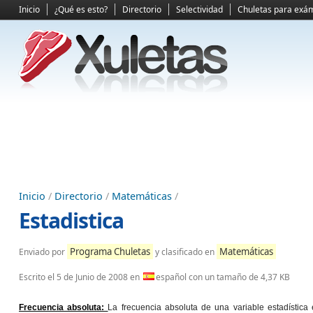
Inicio
¿Qué es esto?
Directorio
Selectividad
Chuletas para exá
Inicio
/
Directorio
/
Matemáticas
/
Estadistica
Programa Chuletas
Matemáticas
Enviado por
y clasificado en
Escrito el
5 de Junio de 2008
en
español con un tamaño de 4,37 KB
Frecuencia absoluta:
La frecuencia absoluta de una variable estadística 