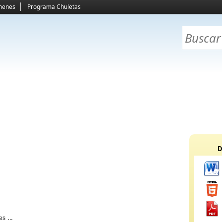
menes
Programa Chuletas
D
es el