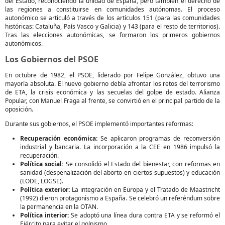
del Estado, reconociendo la unidad de España, pero también el derecho de
las regiones a constituirse en comunidades autónomas. El proceso
autonómico se articuló a través de los artículos 151 (para las comunidades
históricas: Cataluña, País Vasco y Galicia) y 143 (para el resto de territorios).
Tras las elecciones autonómicas, se formaron los primeros gobiernos
autonómicos.
Los Gobiernos del PSOE
En octubre de 1982, el PSOE, liderado por Felipe González, obtuvo una
mayoría absoluta. El nuevo gobierno debía afrontar los retos del terrorismo
de ETA, la crisis económica y las secuelas del golpe de estado. Alianza
Popular, con Manuel Fraga al frente, se convirtió en el principal partido de la
oposición.
Durante sus gobiernos, el PSOE implementó importantes reformas:
Recuperación económica:
Se aplicaron programas de reconversión
industrial y bancaria. La incorporación a la CEE en 1986 impulsó la
recuperación.
Política social:
Se consolidó el Estado del bienestar, con reformas en
sanidad (despenalización del aborto en ciertos supuestos) y educación
(LODE, LOGSE).
Política exterior:
La integración en Europa y el Tratado de Maastricht
(1992) dieron protagonismo a España. Se celebró un referéndum sobre
la permanencia en la OTAN.
Política interior:
Se adoptó una línea dura contra ETA y se reformó el
Ejército para evitar el golpismo.