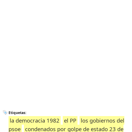
Etiquetas:
la democracia 1982
el PP
los gobiernos del
psoe
condenados por golpe de estado 23 de