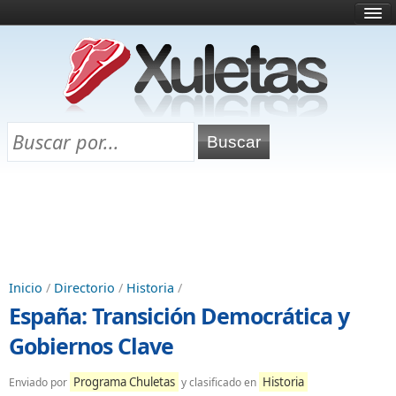
Inicio
¿Qué es esto?
Directorio
Selectividad
Chuletas para exámenes
Programa Chuletas
Inicio
/
Directorio
/
Historia
/
España: Transición Democrática y
Gobiernos Clave
Programa Chuletas
Historia
Enviado por
y clasificado en