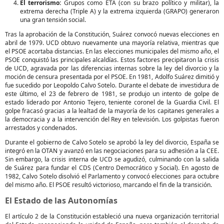
El terrorismo:
Grupos como ETA (con su brazo político y militar), la
extrema derecha (Triple A) y la extrema izquierda (GRAPO) generaron
una gran tensión social.
Tras la aprobación de la Constitución, Suárez convocó nuevas elecciones en
abril de 1979. UCD obtuvo nuevamente una mayoría relativa, mientras que
el PSOE acortaba distancias. En las elecciones municipales del mismo año, el
PSOE conquistó las principales alcaldías. Estos factores precipitaron la crisis
de UCD, agravada por las diferencias internas sobre la ley del divorcio y la
moción de censura presentada por el PSOE. En 1981, Adolfo Suárez dimitió y
fue sucedido por Leopoldo Calvo Sotelo. Durante el debate de investidura de
este último, el 23 de febrero de 1981, se produjo un intento de golpe de
estado liderado por Antonio Tejero, teniente coronel de la Guardia Civil. El
golpe fracasó gracias a la lealtad de la mayoría de los capitanes generales a
la democracia y a la intervención del Rey en televisión. Los golpistas fueron
arrestados y condenados.
Durante el gobierno de Calvo Sotelo se aprobó la ley del divorcio, España se
integró en la OTAN y avanzó en las negociaciones para su adhesión a la CEE.
Sin embargo, la crisis interna de UCD se agudizó, culminando con la salida
de Suárez para fundar el CDS (Centro Democrático y Social). En agosto de
1982, Calvo Sotelo disolvió el Parlamento y convocó elecciones para octubre
del mismo año. El PSOE resultó victorioso, marcando el fin de la transición.
El Estado de las Autonomías
El artículo 2 de la Constitución estableció una nueva organización territorial