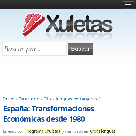
Inicio
¿Qué es esto?
Directorio
Selectividad
Chuletas para exámenes
Programa Chuletas
Inicio
/
Directorio
/
Otras lenguas extranjeras
/
España: Transformaciones
Económicas desde 1980
Programa Chuletas
Otras lenguas
Enviado por
y clasificado en