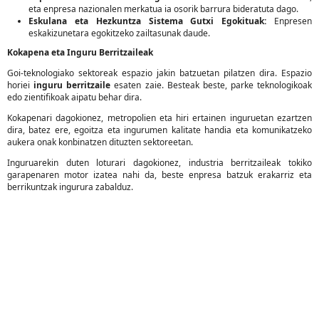
eta enpresa nazionalen merkatua ia osorik barrura bideratuta dago.
Eskulana eta Hezkuntza Sistema Gutxi Egokituak:
Enpresen
eskakizunetara egokitzeko zailtasunak daude.
Kokapena eta Inguru Berritzaileak
Goi-teknologiako sektoreak espazio jakin batzuetan pilatzen dira. Espazio
horiei
inguru berritzaile
esaten zaie. Besteak beste, parke teknologikoak
edo zientifikoak aipatu behar dira.
Kokapenari dagokionez, metropolien eta hiri ertainen inguruetan ezartzen
dira, batez ere, egoitza eta ingurumen kalitate handia eta komunikatzeko
aukera onak konbinatzen dituzten sektoreetan.
Inguruarekin duten loturari dagokionez, industria berritzaileak tokiko
garapenaren motor izatea nahi da, beste enpresa batzuk erakarriz eta
berrikuntzak ingurura zabalduz.