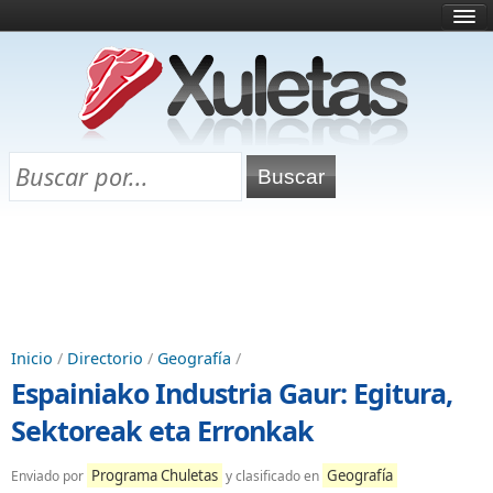
Inicio
¿Qué es esto?
Directorio
Selectividad
Chuletas para exámenes
Programa Chuletas
Inicio
/
Directorio
/
Geografía
/
Espainiako Industria Gaur: Egitura,
Sektoreak eta Erronkak
Programa Chuletas
Geografía
Enviado por
y clasificado en