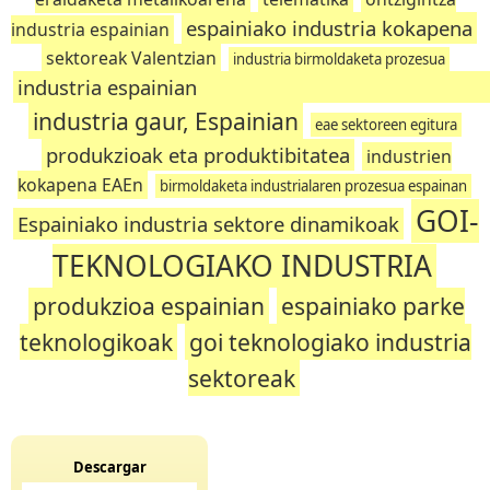
espainiako industria kokapena
industria espainian
sektoreak Valentzian
industria birmoldaketa prozesua
industria espainia
industria gaur, Espainian
eae sektoreen egitura
produkzioak eta produktibitatea
industrien
kokapena EAEn
birmoldaketa industrialaren prozesua espainan
GOI-
Espainiako industria sektore dinamikoak
TEKNOLOGIAKO INDUSTRIA
produkzioa espainian
espainiako parke
teknologikoak
goi teknologiako industria
sektoreak
Descargar