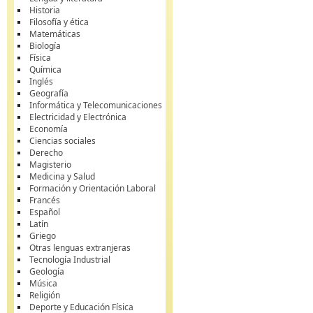
Historia
Filosofía y ética
Matemáticas
Biología
Física
Química
Inglés
Geografía
Informática y Telecomunicaciones
Electricidad y Electrónica
Economía
Ciencias sociales
Derecho
Magisterio
Medicina y Salud
Formación y Orientación Laboral
Francés
Español
Latín
Griego
Otras lenguas extranjeras
Tecnología Industrial
Geología
Música
Religión
Deporte y Educación Física