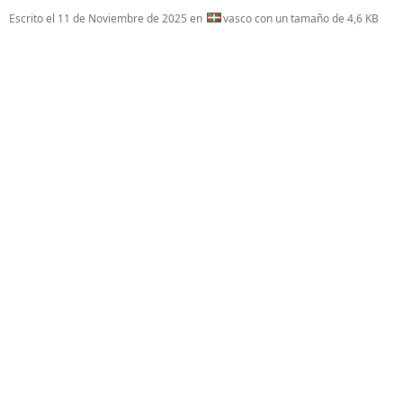
Escrito el
11 de Noviembre de 2025
en
vasco con un tamaño de 4,6 KB