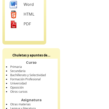
Word
HTML
PDF
Chuletas y apuntes de...
Curso
Primaria
Secundaria
Bachillerato y Selectividad
Formación Profesional
Universidad
Oposición
Otros cursos
Asignatura
Otras materias
Lengua y literatura