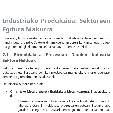
Industriako Produkzioa: Sektoreen
Egitura Makurra
Espainian, birmoldaketa prozesuan dauden industria sektore helduek pisu
handia dute oraindik. Sektore dinamikoenetan atzerriko kapital ugari dago,
eta goi-teknologiari lotutako sektoreak atzerapenez ezarri dira.
2.1. Birmoldaketa Prozesuan Dauden Industria
Sektore Helduak
Sektore hauei kalte egin diete: eskariaren murrizketak, lehiakortasun
gutxitzeak eta Europako politikek produkzioa murrizteko eta diru-laguntzak
kentzeko egiten dituzten eskakizunek.
Hauek dira sektore nagusiak:
Oinarrizko Metalurgia eta Eraldaketa Metalikoarena:
Bi azpisektore
ditu:
Industria Siderurgikoa:
Integralak altzairua burdinatik lortzen du
labe garaietan. Birmoldaketa prozesuaren ostean, Bizkaiko labe
garaiak itxi egin ziren, Asturiasen nagusituz. Helburuak kostuak