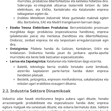
murriztea, produkzioa dibertsifikatzea eta kalitatea hobetzea dira.
Siderurgia ez-integralak altzairua txatarretik lortzen du labe
elektrikoan, eta EAEko, Kantabriako eta Kataluniako enpresa
txikiagoetan egiten da.
Eraldatu Metalikoen Industriak:
Mota guztietako makinak egiten
ditu. Bartzelona, EAE eta Madril triangeluaren barruan dago.
Etxeko Tresna Elektrikoen Produkzioa:
Berrantolatzeko prozesuan
murgilduta dago: produkzioa (espezializazioa handitzea), enpresa
(pilaketarako joera) eta merkatua (handitzea eta dibertsifikatzea).
Ondorioz, zenbait enpresa itxi eta lanpostuen erregularizazioak egin
dira.
Ontzigintza:
Pilaketa handia du Galizian, Kantabrian, EAEn eta
Andaluzian. Doikuntza handia jasan du jarduera apurka-apurka
murrizteko eta beste bide batzuetan espezializatzeko.
Larrua eta Zapatagintza:
Katalunian eta Valentzian dago ezarrita.
Batetik, teknologia berria erabiliz lortutako zuntz kimikoak,
atzerriko kapitalaren parte-hartze handia duten enpresa
handietan pilatuak.
Bestetik, jantzigintza, enpresen minifundismoa, sakabanatzea eta
eskulan ugari erabiltzea ezaugarri dituena.
2.2. Industria Sektore Dinamikoak
Industria adar hauek etorkizunera begira aukera ugari dituzte, honako
arrazoiengatik: produktibitate eta espezializazio handia dute; enpresa
egitura malguak eta saneatuak dituzte; eta eskaria bermatuta dute. Sektore