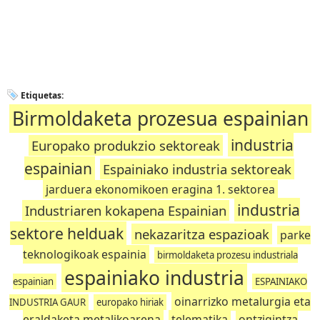
Etiquetas:
Birmoldaketa prozesua espainian
industria
Europako produkzio sektoreak
espainian
Espainiako industria sektoreak
jarduera ekonomikoen eragina 1. sektorea
industria
Industriaren kokapena Espainian
sektore helduak
nekazaritza espazioak
parke
teknologikoak espainia
birmoldaketa prozesu industriala
espainiako industria
espainian
ESPAINIAKO
oinarrizko metalurgia eta
INDUSTRIA GAUR
europako hiriak
eraldaketa metalikoarena
telematika
ontzigintza