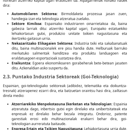
horietan atzerriko kapital ugari erabiltzen da. Aipagarrienak honako hauek
dira:
Automobilaren Sektorea:
Birmoldaketa prozesua jasan zuen,
handiegia izan eta teknologia atzeratua zuelako.
Sektore Kimikoa:
Espainiako industriaren oinarrietakoa da, baina
gabezia larriak ditu: atzerriko kapital ugari, Europako estatuekiko
lehiakortasun gutxi, produkzio unitate txikien nagusitasuna eta
ikertzeko gaitasun urria.
Nekazaritzako Elikagaien Sektorea:
Industria txiki eta sakabanatuak
ditu, baina multinazionalek ere pisu handia dute. Helburuak barruko
merkatuko salmentak handitzea eta produktu landuagoen eta
eraldatuagoen esportazioak sustatzea dira.
Eraikuntza:
Egoera ekonomikoaren gorabeherak bete-betean jasaten
ditu. Azkenaldian asko suspertu da.
2.3. Puntako Industria Sektoreak (Goi-Teknologia)
Espainian, goi-teknologiako sektoreak (adibidez, telematika eta doikuntza-
tresnak) atzerapenez ezarri dira, eta batzuetan oraintsu hasi dira, zailtasun
direla medio:
Atzerriarekiko Menpekotasuna Ikerketan eta Teknologian:
Espainia
atzeratuta dago, inbertsio gutxi egin direlako eta unibertsitateak eta
enpresak ez direlako behar bezala integratu. Ondorioz, patente
garestiak erosi edo multinazionalak erakarri behar dira, goi-
teknologian aurreratuta baitaude.
Enpresa Ertain eta Txikien Nagusitasuna:
Lehiakortasuna urria dute,