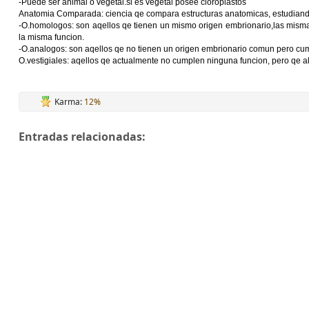
-Puede ser animal o vegetal.si es vegetal posee cloroplastos
Anatomia Comparada: ciencia qe compara estructuras anatomicas, estudiand
-O.homologos: son aqellos qe tienen un mismo origen embrionario,las misma
la misma funcion.
-O.analogos: son aqellos qe no tienen un origen embrionario comun pero cum
O.vestigiales: aqellos qe actualmente no cumplen ninguna funcion, pero qe al
Karma:
12%
Entradas relacionadas: