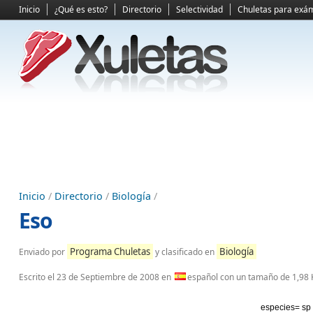
Inicio
¿Qué es esto?
Directorio
Selectividad
Chuletas para exá
Inicio
/
Directorio
/
Biología
/
Eso
Programa Chuletas
Biología
Enviado por
y clasificado en
Escrito el
23 de Septiembre de 2008
en
español con un tamaño de 1,98 
especies= sp