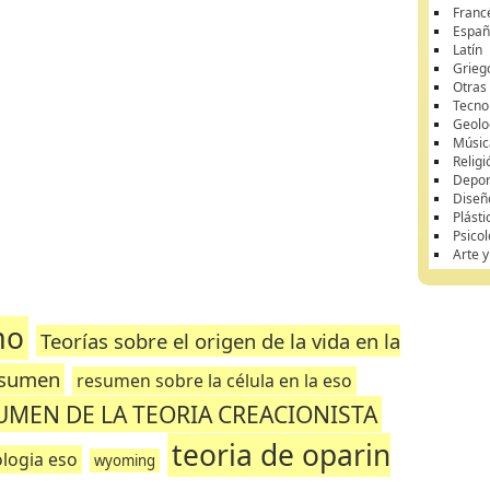
Franc
Españ
Latín
Grieg
Otras
Tecnol
Geolo
Músic
Religi
Depor
Diseñ
Plásti
Psicol
Arte 
mo
Teorías sobre el origen de la vida en la
esumen
resumen sobre la célula en la eso
UMEN DE LA TEORIA CREACIONISTA
teoria de oparin
logia eso
wyoming