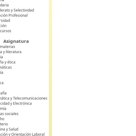
daria
lerato y Selectividad
ción Profesional
rsidad
ción
 cursos
Asignatura
 materias
 y literatura
ia
fía y ética
áticas
gía
ca
s
afía
mática y Telecomunicaciones
icidad y Electrónica
omía
as sociales
cho
terio
ina y Salud
ción y Orientación Laboral