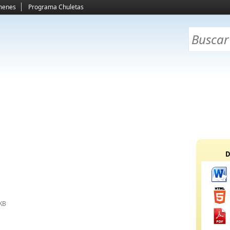
menes
Programa Chuletas
D
KB