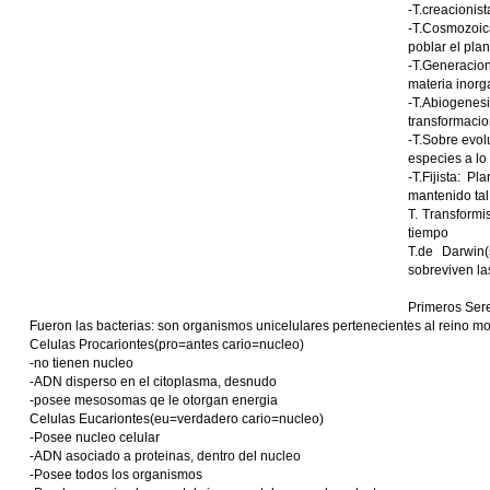
-T.creacionist
-T.Cosmozoic
poblar el pla
-T.Generacio
materia inor
-T.Abiogenesi
transformaci
-T.Sobre evol
especies a lo
-T.Fijista: 
mantenido tal
T. Transformi
tiempo
T.de Darwin(
sobreviven la
Primeros Ser
Fueron las bacterias: son organismos unicelulares pertenecientes al reino mo
Celulas Procariontes(pro=antes cario=nucleo)
-no tienen nucleo
-ADN disperso en el citoplasma, desnudo
-posee mesosomas qe le otorgan energia
Celulas Eucariontes(eu=verdadero cario=nucleo)
-Posee nucleo celular
-ADN asociado a proteinas, dentro del nucleo
-Posee todos los organismos