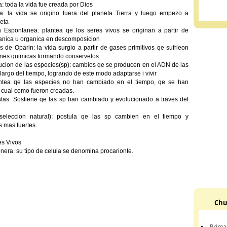
a: toda la vida fue creada por Dios
a: la vida se origino fuera del planeta Tierra y luego empezo a
neta
n Espontanea: plantea qe los seres vivos se originan a partir de
ganica u organica en descomposicion
s de Oparin: la vida surgio a partir de gases primitivos qe sufrieon
ones quimicas formando conservelos.
ucion de las especies(sp): cambios qe se producen en el ADN de las
 largo del tiempo, logrando de este modo adaptarse i vivir
Plantea qe las especies no han cambiado en el tiempo, qe se han
 cual como fueron creadas.
stas: Sostiene qe las sp han cambiado y evolucionado a traves del
seleccion natural): postula qe las sp cambien en el tiempo y
s mas fuertes.
es Vivos
nera. su tipo de celula se denomina procarionte.
Chu
Prima