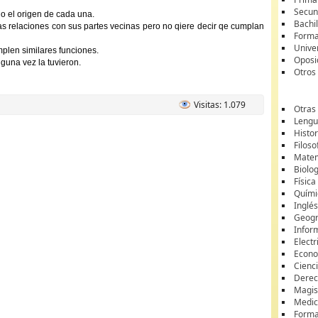
Secun
o el origen de cada una.
Bachil
s relaciones con sus partes vecinas pero no qiere decir qe cumplan
Forma
Unive
plen similares funciones.
Oposi
guna vez la tuvieron.
Otros
Visitas: 1.079
Otras
Lengua
Histor
Filoso
Matem
Biolo
Física
Quími
Inglé
Geogr
Infor
Electr
Econ
Cienci
Dere
Magis
Medic
Forma