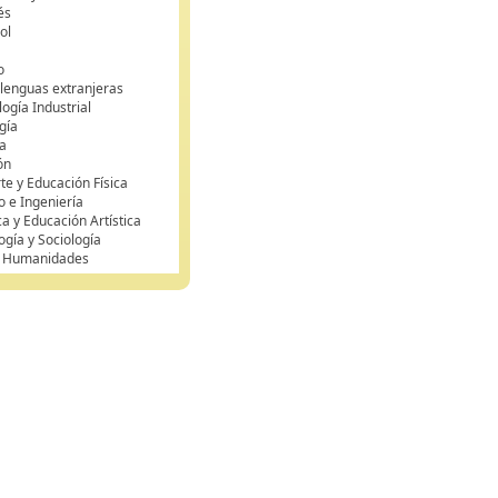
és
ol
o
 lenguas extranjeras
ogía Industrial
gía
a
ón
te y Educación Física
o e Ingeniería
ca y Educación Artística
ogía y Sociología
y Humanidades