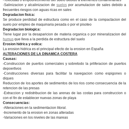
-Toxicidad o empobrecimiento del suelo debido a elementos contaminantes
-Salinizacion y alcalinizacion de
suelos
por acumulacion de sales debido a
frecuentes riesgos con aguas ricas en sales
Degradacion fisica:
Se produce perdidad de estructura como en el caso de la compactacion del
suelo por empleo de maquinaria pesada o por el pisoteo
Degradacion biologica:
Tiene lugar por la desaparicion de materia organica o por mineralizacion del
humus
que lleva a la perdida de estructura del suelo
Erosion hidrica y eolica:
La erosion hidrica es el principal efecto de la erosion en España
ALTERACIONES DE LA DINAMICA COSTERA
Causas:
-
Construccion de puertos comerciales y sobretodo la prliferacion de puertos
depoertivos
-Construcciones diversas para facilitar la navegacion como espigones o
diques
Reduccion de los aportes de sedimentos de los rios como consecuencia de la
retencion de las presas
-Extraccion y redistribucion de las arenas de las costas para construccion o
con el fin de establecer nuevas zonas de playa
Consecuencias:
-Alteraciones en la sedimentacion litoral.
-Incremento de la erosion en zonas alteradas
-Variaciones en los niveles de las mareas