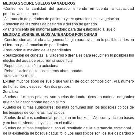
MEDIDAS SOBRE SUELOS GANADEROS
-Control de la cantidad del ganado teniendo en cuenta la capacidad
productiva del terreno
-Alternancia de periodos de pastoreo y recuperacion de la vegetacion
-Rotacion de las zonas de pastoreo y del tipo de ganado
-Mantenimiento del matorral autoctono para dar estabilidad al suelo
MEDIDAD SOBRE SUELOS ALTERADOS POR OBRAS
-Construccion adaptada a la geomorfologia para evitar en lo posible cortes en
el terreno y la formacion de pendientes
-Reduccion al maximo de las pendientes
-Realizacion de cunetas, aliviaderos o drenajes para reducir en lo posibles los
efectos del agua de escorrentia superficial
-Repoblacion con flora autoctona
-Rehabilitacion de zonas mineras abandonadas
TIPOS DE SUELO
:
Existen muchos tipos de suelo que varian de color, composicion, PH, numero
de horizontes y espesor.Hay dos grupos:
Zonales:
-
Suelos de climas polares: son suelos de tundra ricos en materia oorganica
que no se descompone debido al frio
-Suelos de climas subpolares: los mas comunes son los podsoles tipicos de
los bosques de coniferas muy acidos
-Suelos de climas continental: presentan un horizonte A oscuro y rico en bases
y en humus siendo muy alto para el cultivo
-Suelos de
climas templados
: son el resultado de la alternancia estacional y
de la existencia de bosque caducifolio.Los mas tipicos son los suelos pardos o