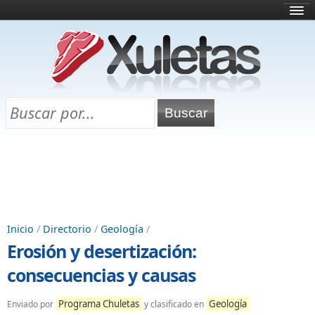
Inicio
¿Qué es esto?
Directorio
Selectividad
Chuletas para exámenes
Programa Chuletas
Inicio
/
Directorio
/
Geología
/
Erosión y desertización:
consecuencias y causas
Programa Chuletas
Geología
Enviado por
y clasificado en