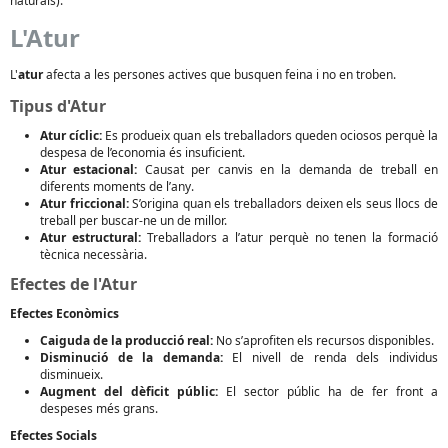
naturals).
L'Atur
L'
atur
afecta a les persones actives que busquen feina i no en troben.
Tipus d'Atur
Atur cíclic:
Es produeix quan els treballadors queden ociosos perquè la
despesa de l’economia és insuficient.
Atur estacional:
Causat per canvis en la demanda de treball en
diferents moments de l’any.
Atur friccional:
S’origina quan els treballadors deixen els seus llocs de
treball per buscar-ne un de millor.
Atur estructural:
Treballadors a l’atur perquè no tenen la formació
tècnica necessària.
Efectes de l'Atur
Efectes Econòmics
Caiguda de la producció real:
No s’aprofiten els recursos disponibles.
Disminució de la demanda:
El nivell de renda dels individus
disminueix.
Augment del dèficit públic:
El sector públic ha de fer front a
despeses més grans.
Efectes Socials