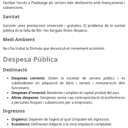
Facilitar l’accés a l’habitatge als sectors més desfavorits amb finançaments i
subvencions.
Sanitat
Garantir unes prestacions universals i gratuïtes. El problema de la sanitat
pública és la falta de llits i les llargues llistes d’espera.
Medi Ambient
No s’ha trobat la fórmula que desvinculi el creixement econòmic.
Despesa Pública
Destinació
Despeses corrents:
Doten la societat de serveis públics i es
subdivideixen en adquisició de béns i serveis i remuneració dels
funcionaris.
Despeses d’inversió:
Mantenen i amplien el capital produït del país.
Altres despeses:
Despeses sense cap contraprestació (transferències
a persones físiques i subvencions per a empreses).
Ingressos
Orgànics:
Depenen de l’agent al qual s’imputen els ingressos.
Econòmics:
Defineixen l’objecte a la seva imputació comptable.