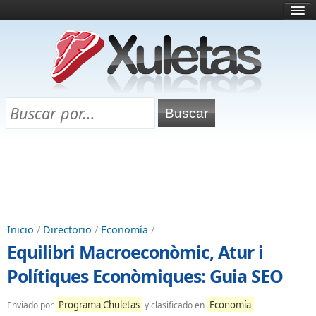
Inicio
¿Qué es esto?
Directorio
Selectividad
Chuletas para exámenes
Programa Chuletas
Inicio
/
Directorio
/
Economía
/
Equilibri Macroeconòmic, Atur i
Polítiques Econòmiques: Guia SEO
Programa Chuletas
Economía
Enviado por
y clasificado en