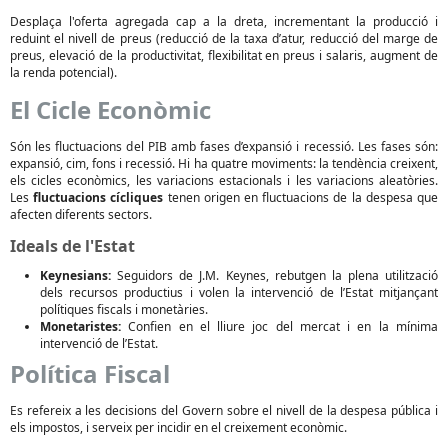
Desplaça l'oferta agregada cap a la dreta, incrementant la producció i
reduint el nivell de preus (reducció de la taxa d’atur, reducció del marge de
preus, elevació de la productivitat, flexibilitat en preus i salaris, augment de
la renda potencial).
El Cicle Econòmic
Són les fluctuacions del PIB amb fases d’expansió i recessió. Les fases són:
expansió, cim, fons i recessió. Hi ha quatre moviments: la tendència creixent,
els cicles econòmics, les variacions estacionals i les variacions aleatòries.
Les
fluctuacions cícliques
tenen origen en fluctuacions de la despesa que
afecten diferents sectors.
Ideals de l'Estat
Keynesians:
Seguidors de J.M. Keynes, rebutgen la plena utilització
dels recursos productius i volen la intervenció de l’Estat mitjançant
polítiques fiscals i monetàries.
Monetaristes:
Confien en el lliure joc del mercat i en la mínima
intervenció de l’Estat.
Política Fiscal
Es refereix a les decisions del Govern sobre el nivell de la despesa pública i
els impostos, i serveix per incidir en el creixement econòmic.