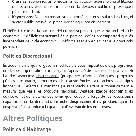
Clàssics:
Economies amb mecanismes autocorrectors, plena utilització
de recursos productius, limitació de la despesa pública i pressupost
públic equilibrat.
Keynesians:
No hi ha mecanisme automàtic, preus i salaris flexibles, el
sector públic intervé i el pressupost s'equilibra cíclicament.
El
dèficit cíclic
és la part del dèficit pressupostari que varia amb el cicle
econòmic. El
dèficit estructural
és la part del dèficit pressupostari que és
independent del cicle econòmic. El dèficit s'assoleix en arribar a la producció
potencial.
Política Discrecional
És aquella en la qual el govern modifica els tipus impositius o els programes
de despesa, generalment mitjançant l’aprovació de mesures legislatives. Hi
ha dos aspectes:
discrecionals
(programes d’obres públiques, projectes
públics d’ocupació, programes de transferències, alteracions dels tipus
impositius) i
efectes automàtics
(la recaptació s’altera automàticament a
mesura que varia el producte nacional). L'
estabilitzador econòmic
és
qualsevol fet del sistema econòmic que redueix la força de les recessions i
expansions de la demanda. L'
efecte desplaçament
es produeix quan la
despesa pública redueix la quantitat d’inversió de les empreses.
Altres Polítiques
Política d'Habitatge