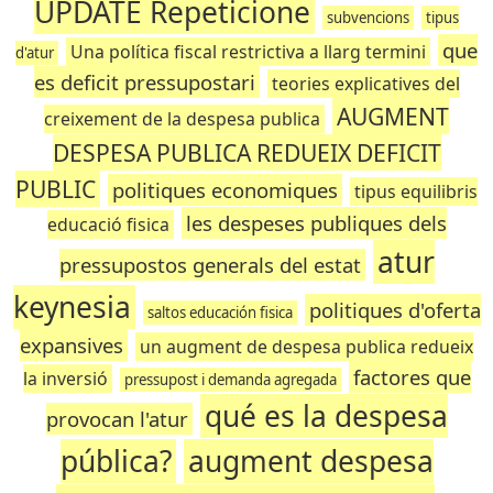
UPDATE Repeticione
subvencions
tipus
que
Una política fiscal restrictiva a llarg termini
d'atur
es deficit pressupostari
teories explicatives del
AUGMENT
creixement de la despesa publica
DESPESA PUBLICA REDUEIX DEFICIT
PUBLIC
politiques economiques
tipus equilibris
les despeses publiques dels
educació fisica
atur
pressupostos generals del estat
keynesia
politiques d'oferta
saltos educación fisica
expansives
un augment de despesa publica redueix
factores que
la inversió
pressupost i demanda agregada
qué es la despesa
provocan l'atur
pública?
augment despesa