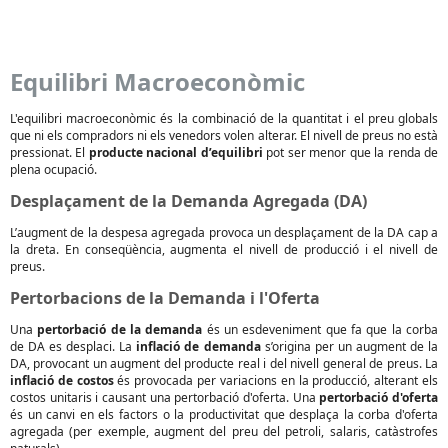
Equilibri Macroeconòmic
L'equilibri macroeconòmic és la combinació de la quantitat i el preu globals
que ni els compradors ni els venedors volen alterar. El nivell de preus no està
pressionat. El
producte nacional d’equilibri
pot ser menor que la renda de
plena ocupació.
Desplaçament de la Demanda Agregada (DA)
L’augment de la despesa agregada provoca un desplaçament de la DA cap a
la dreta. En conseqüència, augmenta el nivell de producció i el nivell de
preus.
Pertorbacions de la Demanda i l'Oferta
Una
pertorbació de la demanda
és un esdeveniment que fa que la corba
de DA es desplaci. La
inflació de demanda
s’origina per un augment de la
DA, provocant un augment del producte real i del nivell general de preus. La
inflació de costos
és provocada per variacions en la producció, alterant els
costos unitaris i causant una pertorbació d'oferta. Una
pertorbació d'oferta
és un canvi en els factors o la productivitat que desplaça la corba d'oferta
agregada (per exemple, augment del preu del petroli, salaris, catàstrofes