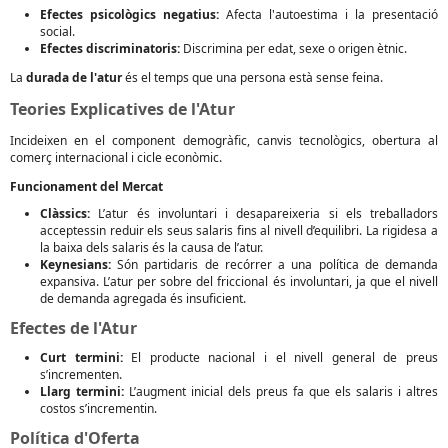
Efectes psicològics negatius:
Afecta l'autoestima i la presentació
social.
Efectes discriminatoris:
Discrimina per edat, sexe o origen ètnic.
La
durada de l'atur
és el temps que una persona està sense feina.
Teories Explicatives de l'Atur
Incideixen en el component demogràfic, canvis tecnològics, obertura al
comerç internacional i cicle econòmic.
Funcionament del Mercat
Clàssics:
L’atur és involuntari i desapareixeria si els treballadors
acceptessin reduir els seus salaris fins al nivell d’equilibri. La rigidesa a
la baixa dels salaris és la causa de l’atur.
Keynesians:
Són partidaris de recórrer a una política de demanda
expansiva. L’atur per sobre del friccional és involuntari, ja que el nivell
de demanda agregada és insuficient.
Efectes de l'Atur
Curt termini:
El producte nacional i el nivell general de preus
s’incrementen.
Llarg termini:
L’augment inicial dels preus fa que els salaris i altres
costos s’incrementin.
Política d'Oferta