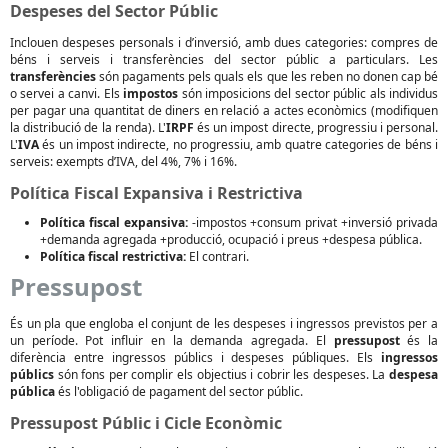
Despeses del Sector Públic
Inclouen despeses personals i d’inversió, amb dues categories: compres de
béns i serveis i transferències del sector públic a particulars. Les
transferències
són pagaments pels quals els que les reben no donen cap bé
o servei a canvi. Els
impostos
són imposicions del sector públic als individus
per pagar una quantitat de diners en relació a actes econòmics (modifiquen
la distribució de la renda). L'
IRPF
és un impost directe, progressiu i personal.
L'
IVA
és un impost indirecte, no progressiu, amb quatre categories de béns i
serveis: exempts d’IVA, del 4%, 7% i 16%.
Política Fiscal Expansiva i Restrictiva
Política fiscal expansiva:
-impostos +consum privat +inversió privada
+demanda agregada +producció, ocupació i preus +despesa pública.
Política fiscal restrictiva:
El contrari.
Pressupost
És un pla que engloba el conjunt de les despeses i ingressos previstos per a
un període. Pot influir en la demanda agregada. El
pressupost
és la
diferència entre ingressos públics i despeses públiques. Els
ingressos
públics
són fons per complir els objectius i cobrir les despeses. La
despesa
pública
és l'obligació de pagament del sector públic.
Pressupost Públic i Cicle Econòmic