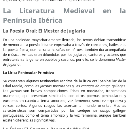
La Literatura Medieval en la
Península Ibérica
La Poesía Oral: El Mester de Juglaría
En una sociedad mayoritariamente iletrada, los textos debían transmitirse
de memoria. La poesía lírica se expresaba a través de canciones, bailes, etc.
La poesía épica, que narraba hazañas de héroes, también iba acompañada
de música. Ambas eran difundidas por los juglares, cantores y actores que
entretenían a la gente en pueblos y castillos; por ello, se le denomina
Mester
de Juglaría
.
La Lírica Peninsular Primitiva
Se conservan algunos testimonios escritos de la lírica oral peninsular de la
Edad Media, como las
jarchas
mozárabes y las
cantigas de amigo
gallegas.
Las
jarchas
son breves composiciones líricas en mozárabe, transmitidas
oralmente, que presentan similitudes con otros poemas peninsulares y
europeos en cuanto a tema amoroso, voz femenina, sencillez expresiva y
versos cortos. Algunos rasgos las acercan al mundo oriental. Muchas
características son compartidas por las
cantigas de amigo
gallego-
portuguesas, como el tema amoroso y la voz femenina, aunque también
existen diferencias significativas.