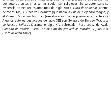
por autores cultos y los temas suelen ser religiosos. Su carácter culto se
evidencia en tres textos anónimos del siglo XIII: el
Libro de Apolonio
(poema
de aventuras), el
Libro de Alexandre
(que narra la vida de Alejandro Magno) y
el
Poema de Fernán González
(reelaboración de un poema épico anterior).
Algunos autores destacados del siglo XIII son Gonzalo de Berceo (
Milagros
de Nuestra Señora
). Durante el siglo XIV, sobresalen Pero López de Ayala
(
Rimado de Palacio
), Sem Tob de Carrión (
Proverbios Morales
) y Juan Ruiz
(
Libro de Buen Amor
).