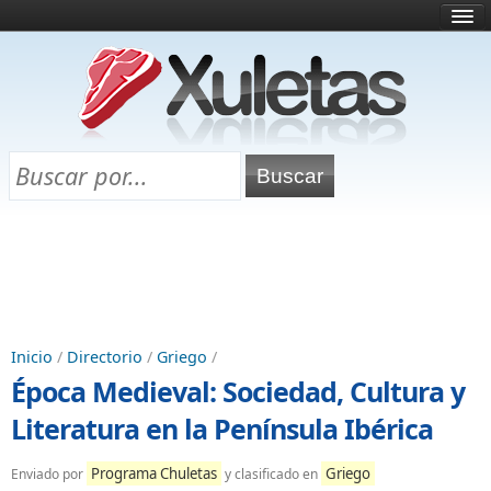
Inicio
¿Qué es esto?
Directorio
Selectividad
Chuletas para exámenes
Programa Chuletas
Inicio
/
Directorio
/
Griego
/
Época Medieval: Sociedad, Cultura y
Literatura en la Península Ibérica
Programa Chuletas
Griego
Enviado por
y clasificado en