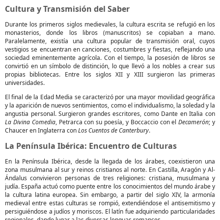
Cultura y Transmisión del Saber
Durante los primeros siglos medievales, la cultura escrita se refugió en los
monasterios, donde los libros (manuscritos) se copiaban a mano.
Paralelamente, existía una cultura popular de transmisión oral, cuyos
vestigios se encuentran en canciones, costumbres y fiestas, reflejando una
sociedad eminentemente agrícola. Con el tiempo, la posesión de libros se
convirtió en un símbolo de distinción, lo que llevó a los nobles a crear sus
propias bibliotecas. Entre los siglos XII y XIII surgieron las primeras
universidades.
El final de la Edad Media se caracterizó por una mayor movilidad geográfica
y la aparición de nuevos sentimientos, como el individualismo, la soledad y la
angustia personal. Surgieron grandes escritores, como Dante en Italia con
La Divina Comedia
, Petrarca con su poesía, y Boccaccio con el
Decamerón
; y
Chaucer en Inglaterra con
Los Cuentos de Canterbury
.
La Península Ibérica: Encuentro de Culturas
En la Península Ibérica, desde la llegada de los árabes, coexistieron una
zona musulmana al sur y reinos cristianos al norte. En Castilla, Aragón y Al-
Ándalus convivieron personas de tres religiones: cristiana, musulmana y
judía. España actuó como puente entre los conocimientos del mundo árabe y
la cultura latina europea. Sin embargo, a partir del siglo XIV, la armonía
medieval entre estas culturas se rompió, extendiéndose el antisemitismo y
persiguiéndose a judíos y moriscos. El latín fue adquiriendo particularidades
regionales, dando lugar a las diversas lenguas romances.