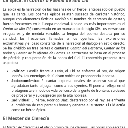
La Épica: El
Cantar
o
Poema de Mio Cid
La épica es la narración de las hazañas de un héroe, antepasado del pueblo
que las canta. Los poemas épicos relatan sucesos de carácter histórico,
aunque con elementos ficticios. Recibían el nombre de cantares de gesta y
fueron frecuentes en la Europa medieval. Uno de los más importantes es el
Cantar de Mio Cid
, conservado en un manuscrito del siglo XIV. Los versos son
irregulares y de medida variable. La lengua del poema destaca por su
claridad, las frecuentes llamadas a los oyentes, las expresiones
exclamativas y el paso constante de la narración al diálogo en estilo directo.
Se ha dividido en tres partes o cantares:
Cantar del Destierro
,
Cantar de las
Bodas
y
Cantar de la Afrenta de Corpes
. La estructura se basa en el proceso
de pérdida y recuperación de la honra del Cid. El contenido presenta tres
aspectos:
Político:
Castilla frente a León, el Cid se enfrenta al rey, de origen
leonés. Los enemigos del Cid son nobles de procedencia leonesa.
Socioeconómico:
El cantar expresa ideales de ascenso social que
agradaban tanto al juglar como a sus oyentes. El poema refleja en el
protagonista el modo de vida belicoso de la gente de frontera, su deseo
de prosperar y su desprecio por la alta nobleza.
Individual:
El héroe, Rodrigo Díaz, desterrado por el rey, se enfrenta
al problema de recuperar su honra y ganarse el sustento. El Cid actúa
como un héroe épico.
El Mester de Clerecía
El
Mester de Clerecía
es el oficio propio de los clérigos. Las obras son escritas