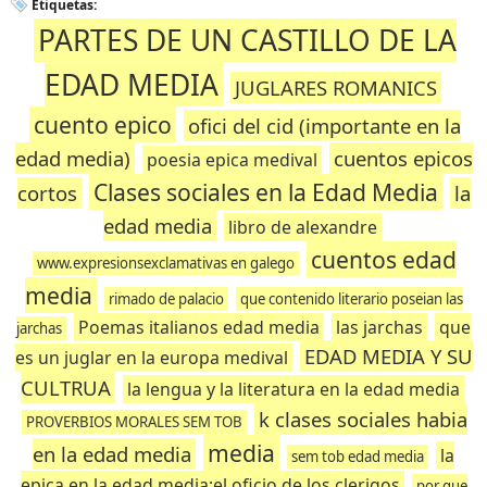
Etiquetas:
PARTES DE UN CASTILLO DE LA
EDAD MEDIA
JUGLARES ROMANICS
cuento epico
ofici del cid (importante en la
edad media)
cuentos epicos
poesia epica medival
Clases sociales en la Edad Media
cortos
la
edad media
libro de alexandre
cuentos edad
www.expresionsexclamativas en galego
media
rimado de palacio
que contenido literario poseian las
Poemas italianos edad media
las jarchas
que
jarchas
EDAD MEDIA Y SU
es un juglar en la europa medival
CULTRUA
la lengua y la literatura en la edad media
k clases sociales habia
PROVERBIOS MORALES SEM TOB
media
en la edad media
la
sem tob edad media
epica en la edad media:el oficio de los clerigos
por que