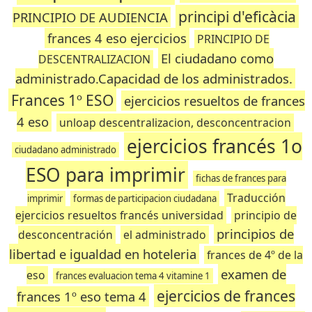
principi d'eficàcia
PRINCIPIO DE AUDIENCIA
frances 4 eso ejercicios
PRINCIPIO DE
El ciudadano como
DESCENTRALIZACION
administrado.Capacidad de los administrados.
Frances 1º ESO
ejercicios resueltos de frances
4 eso
unloap descentralizacion, desconcentracion
ejercicios francés 1o
ciudadano administrado
ESO para imprimir
fichas de frances para
Traducción
imprimir
formas de participacion ciudadana
ejercicios resueltos francés universidad
principio de
principios de
desconcentración
el administrado
libertad e igualdad en hoteleria
frances de 4º de la
examen de
eso
frances evaluacion tema 4 vitamine 1
ejercicios de frances
frances 1º eso tema 4