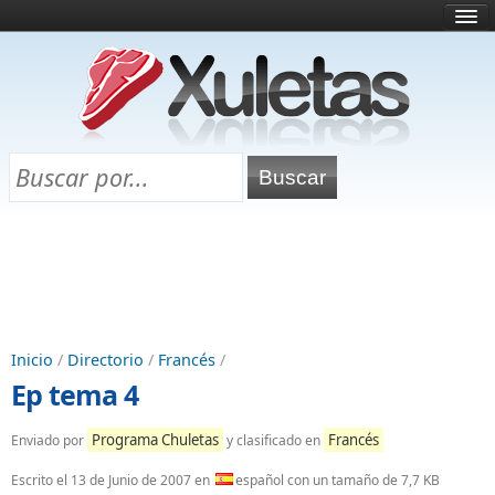
Inicio
¿Qué es esto?
Directorio
Selectividad
Chuletas para exámenes
Programa Chuletas
Inicio
/
Directorio
/
Francés
/
Ep tema 4
Programa Chuletas
Francés
Enviado por
y clasificado en
Escrito el
13 de Junio de 2007
en
español con un tamaño de 7,7 KB