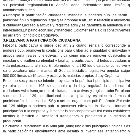
actuación adm,asi como sometimiento d ésta a ls fines q la justifican,incluida
su potestad reglamntaria.La Admón debe indemnizar toda lesión q
administrads sufran.
4.Principio d participación ciudadana:
mandato a poderes púb. pa facilitar
participación.Tb regulación legal q se propone n art.105 n relación a audiencia
d ciudadans,acceso a arxivos y registros adm y se garantiza la audiencia d ls
interesados.En palno econ,soc y financiero Colomer señala q ls constituyentes
no arriaron l principio participativo.
3.RELEVANCIA PARTICIPACIÓN CIUDADANA
Filosofia participativa q surge dsd art 9.2 cuand señala q corresponde a
poderes púb. promover ls condicions para q libertad e igualdad dl individuo y
grupos sena reales y efectivas;indica como misión remover obstáculos q
impidan o dificulten su plenitud y facilitar la participación d todos ciudadans n
vida pol,econ,cultural y soc.El referéndum dl art 92 fue d carácter consultivo y
su cnvocatoria qda n manos dl Gob.La iniciativa legislativa popular exige
500.000 firmas certificadas y excluye ls materias propias d Ley Orgánica.
En plano soc y econ se intentó proyectar n la práctica l principio participativo
y,x otra parte, n l 105 se appunta q la Ley regulará la audiencia d
ciudadans.Asi mismo,acceso d ciudadans a arxivos y registrs adm.En plano
soc.econ l art 129 constitucional indica q la ley establecerá formas d
participación d interesads n SS y n act d ls organismos púb.El párrafo 2º d este
art 129 obliga a poderes púb. a promover eficazmnt ls diversas formas d
partcipación n la empresa y fomentar ls soc.cooperativas asi como establecer
medios q faciliten el acceso d trabajadors a propiedad d ls medios d
producción.
En cuanto al funcionam. d ls Adm.púb.,aunq uno d sus principios funcionals es
la participación,ns encontramos ante desafio d invertir ese antagonismo y