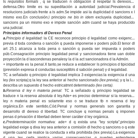
ls
requisitos formals
, q se traducen n obligación d respetar ls derexos d
defensa.Otro limite es su supeditación a autoridad judicial.Prevalencia d
resolucions judicials frente a ls adm.Se impide asi la duplicidad d sancions x l
mismo exo.En conclusión,l principio
ne bis in idem
excluyela duplicidad d
sancions pa un mismo exo e impide sanción adm cuand se haya producido
una judicial.
Principios informadors dl Derexo Penal
a.
Principio d legalidad:
la CE reconoce principio d legalidad como exigencia
previa d toda condena o sanción q pueda imponerse x poders púb.El tenor dl
art 25.1 alcanza a toda pena o sanción q pueda ser impuesta x poders
púb.Consagración principio legalidad penal y sancionadora tiene uan doble
proyección:la d lascondenas penalesy la d la act sancionadora d la Admón.
+ importante es la penal.X tanto,se reduce a establecer ls principios d tipicidad
(previsión expresa d conductas susceptibls d sabción penal) y d legalidad.
TC a señalado q principio d legalidad implica 3 exigencias:la exigencia d una
ley
(lex scripta);
q la ley sea anterior al hecho sancionado
(lex previa);
y q la ley
describa un supuesto d hecho estricatmnt determinado
(lex certa).
b.
Reserva d ley n materia penal:
TC a señalado q principio legalidad se
traduce n la
reserva absoluta
d ley.Ade+ es preciso determinar si la reserva d
ley n materia penal es solamnte eso o se traduce tb n reserva d ley
orgánica.En este sentido,Cód.Penal y normas generals son garantia y
desarrollo dl derexo d libertad. TC concluye q normas penals q imponen
penas d privación d libertad deben tener caráter d ley orgánica.
c.
Predeterminación normativa:
ade+ d q exista una "ley scripta",principio
legalidad exige q dixa ley sea anterior a comisión dl hecho q sancions o q este
vigente cuand se realice la conducta x ella prohibida (lex previa).La exigencia
d una lex certa implica varias consecuencias q pueden entenderse