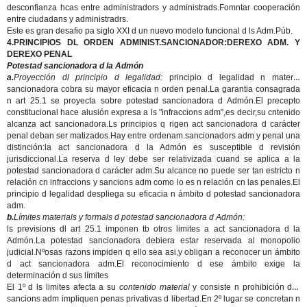
desconfianza hcas entre administradors y administrads.Fomntar cooperación
entre ciudadans y administradrs.
Este es gran desafio pa siglo XXI d un nuevo modelo funcional d ls Adm.Púb.
4.PRINCIPIOS DL ORDEN ADMINIST.SANCIONADOR:DEREXO ADM. Y
DEREXO PENAL
Potestad sancionadora d la Admón
a.
Proyección dl principio d legalidad:
principio d legalidad n materia
sancionadora cobra su mayor eficacia n orden penal.La garantia consagrada
n art 25.1 se proyecta sobre potestad sancionadora d Admón.El precepto
constitucional hace alusión expresa a ls "infraccions adm",es decir,su cntenido
alcanza act sancionadora.Ls principios q rigen act sancionadora d carácter
penal deban ser matizados.Hay entre ordenam.sancionadors adm y penal una
distinción:la act sancionadora d la Admón es susceptible d revisión
jurisdiccional.La reserva d ley debe ser relativizada cuand se aplica a la
potestad sancionadora d carácter adm.Su alcance no puede ser tan estricto n
relación cn infraccions y sancions adm como lo es n relación cn las penales.El
principio d legalidad despliega su eficacia n ámbito d potestad sancionadora
adm.
b.
Límites materials y formals d potestad sancionadora d Admón:
ls previsions dl art 25.1 imponen tb otros limites a act sancionadora d la
Admón.La potestad sancionadora debiera estar reservada al monopolio
judicial.Nºosas razons impiden q ello sea asi,y obligan a reconocer un ámbito
d act sancionadora adm.El reconocimiento d ese ámbito exige la
determinación d sus límites
El 1º d ls limites afecta a su
contenido material
y consiste n prohibición d q
sancions adm impliquen penas privativas d libertad.En 2º lugar se concretan n