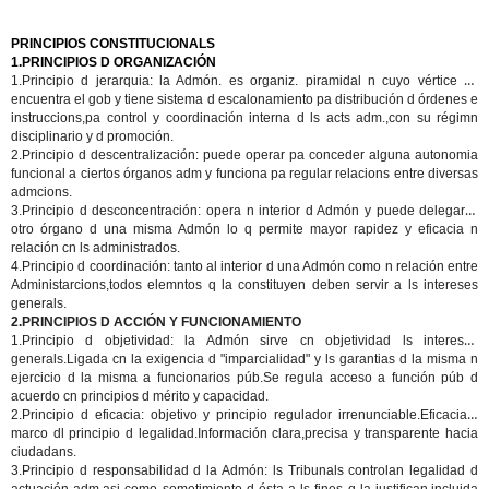
PRINCIPIOS CONSTITUCIONALS
1.PRINCIPIOS D ORGANIZACIÓN
1.Principio d jerarquia:
la Admón. es organiz. piramidal n cuyo vértice se
encuentra el gob y tiene sistema d escalonamiento pa distribución d órdenes e
instruccions,pa control y coordinación interna d ls acts adm.,con su régimn
disciplinario y d promoción.
2.Principio d descentralización:
puede operar pa conceder alguna autonomia
funcional a ciertos órganos adm y funciona pa regular relacions entre diversas
admcions.
3.Principio d desconcentración:
opera n interior d Admón y puede delegar n
otro órgano d una misma Admón lo q permite mayor rapidez y eficacia n
relación cn ls administrados.
4.Principio d coordinación:
tanto al interior d una Admón como n relación entre
Administarcions,todos elemntos q la constituyen deben servir a ls intereses
generals.
2.PRINCIPIOS D ACCIÓN Y FUNCIONAMIENTO
1.Principio d objetividad:
la Admón sirve cn objetividad ls intereses
generals.Ligada cn la exigencia d "imparcialidad" y ls garantias d la misma n
ejercicio d la misma a funcionarios púb.Se regula acceso a función púb d
acuerdo cn principios d mérito y capacidad.
2.Principio d eficacia:
objetivo y principio regulador irrenunciable.Eficacia,n
marco dl principio d legalidad.Información clara,precisa y transparente hacia
ciudadans.
3.Principio d responsabilidad d la Admón:
ls Tribunals controlan legalidad d