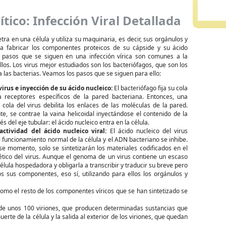
Lítico: Infección Viral Detallada
tra en una célula y utiliza su maquinaria, es decir, sus orgánulos y
a fabricar los componentes proteicos de su cápside y su ácido
s pasos que se siguen en una infección vírica son comunes a la
los. Los virus mejor estudiados son los bacteriófagos, que son los
a las bacterias. Veamos los pasos que se siguen para ello:
virus e inyección de su ácido nucleico:
El bacteriófago fija su cola
a receptores específicos de la pared bacteriana. Entonces, una
cola del virus debilita los enlaces de las moléculas de la pared.
e, se contrae la vaina helicoidal inyectándose el contenido de la
s del eje tubular: el ácido nucleico entra en la célula.
ctividad del ácido nucleico viral:
El ácido nucleico del virus
 funcionamiento normal de la célula y el ADN bacteriano se inhibe.
se momento, solo se sintetizarán los materiales codificados en el
ético del virus. Aunque el genoma de un virus contiene un escaso
élula hospedadora y obligarla a transcribir y traducir su breve pero
os sus componentes, eso sí, utilizando para ellos los orgánulos y
como el resto de los componentes víricos que se han sintetizado se
de unos 100 viriones, que producen determinadas sustancias que
rte de la célula y la salida al exterior de los viriones, que quedan