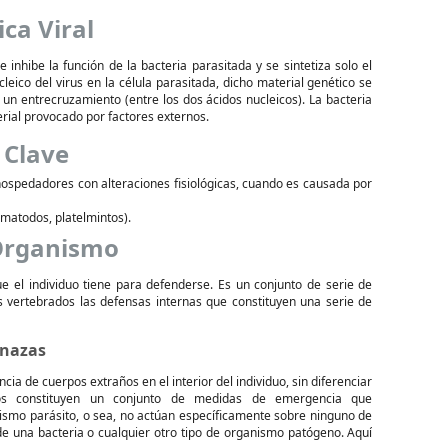
ica Viral
se inhibe la función de la bacteria parasitada y se sintetiza solo el
cleico del virus en la célula parasitada, dicho material genético se
un entrecruzamiento (entre los dos ácidos nucleicos). La bacteria
rial provocado por factores externos.
 Clave
ospedadores con alteraciones fisiológicas, cuando es causada por
atodos, platelmintos).
 Organismo
ue el individuo tiene para defenderse. Es un conjunto de serie de
s vertebrados las defensas internas que constituyen una serie de
enazas
a de cuerpos extraños en el interior del individuo, sin diferenciar
icos constituyen un conjunto de medidas de emergencia que
ismo parásito, o sea, no actúan específicamente sobre ninguno de
, de una bacteria o cualquier otro tipo de organismo patógeno. Aquí