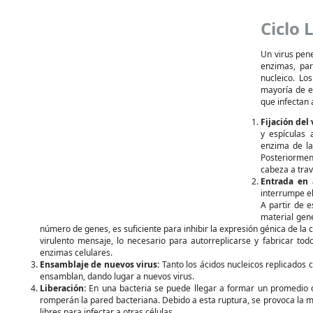
Ciclo 
Un virus pene
enzimas, par
nucleico. Lo
mayoría de el
que infectan 
Fijación del 
y espículas 
enzima de la 
Posteriorment
cabeza a travé
Entrada en a
interrumpe el
A partir de e
material gen
número de genes, es suficiente para inhibir la expresión génica de la c
virulento mensaje, lo necesario para autorreplicarse y fabricar tod
enzimas celulares.
Ensamblaje de nuevos virus:
Tanto los ácidos nucleicos replicados 
ensamblan, dando lugar a nuevos virus.
Liberación:
En una bacteria se puede llegar a formar un promedio 
romperán la pared bacteriana. Debido a esta ruptura, se provoca la mue
libres para infectar a otras células.