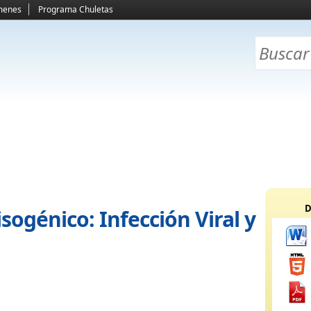
menes
Programa Chuletas
D
isogénico: Infección Viral y