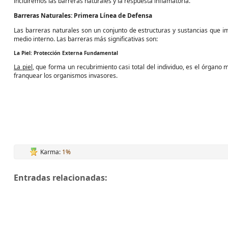
incluiremos las barreras naturales y la respuesta inflamatoria.
Barreras Naturales: Primera Línea de Defensa
Las barreras naturales son un conjunto de estructuras y sustancias que im
medio interno. Las barreras más significativas son:
La Piel: Protección Externa Fundamental
La piel
, que forma un recubrimiento casi total del individuo, es el órgano
franquear los organismos invasores.
Karma:
1%
Entradas relacionadas: