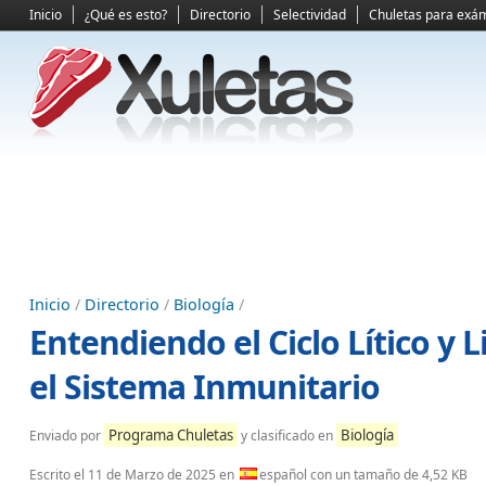
Inicio
¿Qué es esto?
Directorio
Selectividad
Chuletas para exá
Inicio
/
Directorio
/
Biología
/
Entendiendo el Ciclo Lítico y L
el Sistema Inmunitario
Programa Chuletas
Biología
Enviado por
y clasificado en
Escrito el
11 de Marzo de 2025
en
español con un tamaño de 4,52 KB