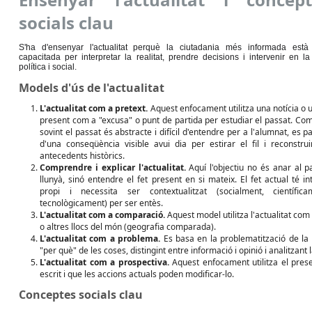
socials clau
S'ha d'ensenyar l'actualitat perquè la ciutadania més informada est
capacitada per interpretar la realitat, prendre decisions i intervenir en la
política i social.
Models d'ús de l'actualitat
L'actualitat com a pretext.
Aquest enfocament utilitza una notícia o u
present com a "excusa" o punt de partida per estudiar el passat. Co
sovint el passat és abstracte i difícil d'entendre per a l'alumnat, es pa
d'una conseqüència visible avui dia per estirar el fil i reconstrui
antecedents històrics.
Comprendre i explicar l'actualitat.
Aquí l'objectiu no és anar al p
llunyà, sinó entendre el fet present en si mateix. El fet actual té in
propi i necessita ser contextualitzat (socialment, científica
tecnològicament) per ser entès.
L'actualitat com a comparació.
Aquest model utilitza l'actualitat co
o altres llocs del món (geografia comparada).
L'actualitat com a problema.
Es basa en la problematització de la 
"per què" de les coses, distingint entre informació i opinió i analitzant la
L'actualitat com a prospectiva.
Aquest enfocament utilitza el prese
escrit i que les accions actuals poden modificar-lo.
Conceptes socials clau