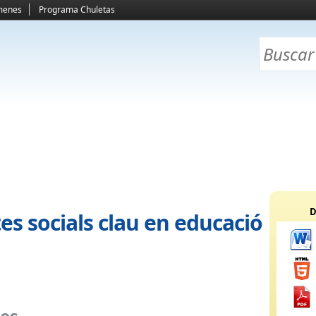
menes
Programa Chuletas
D
tes socials clau en educació
es