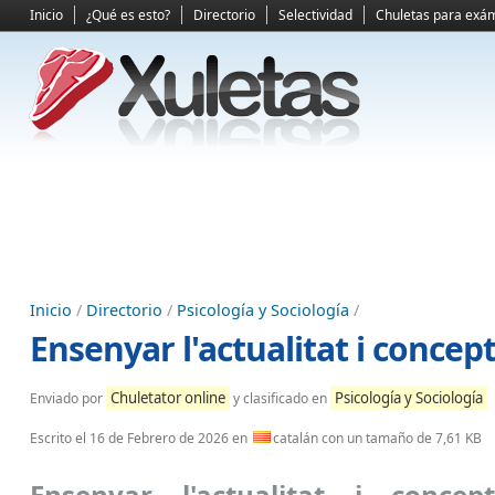
Inicio
¿Qué es esto?
Directorio
Selectividad
Chuletas para exá
Inicio
/
Directorio
/
Psicología y Sociología
/
Ensenyar l'actualitat i concep
Chuletator online
Psicología y Sociología
Enviado por
y clasificado en
Escrito el
16 de Febrero de 2026
en
catalán con un tamaño de 7,61 KB
Ensenyar l'actualitat i concept