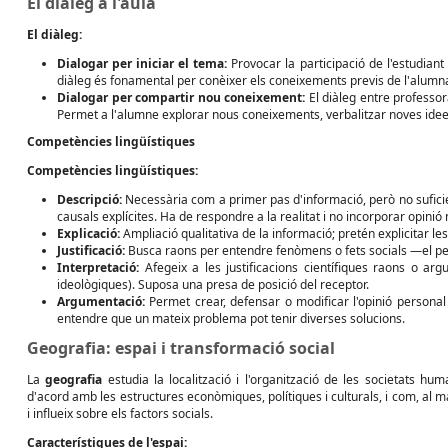
El diàleg a l'aula
El diàleg:
Dialogar per iniciar el tema:
Provocar la participació de l'estudiant
diàleg és fonamental per conèixer els coneixements previs de l'alumna
Dialogar per compartir nou coneixement:
El diàleg entre professor
Permet a l'alumne explorar nous coneixements, verbalitzar noves idees
Competències lingüístiques
Competències lingüístiques:
Descripció:
Necessària com a primer pas d'informació, però no suficient
causals explícites. Ha de respondre a la realitat i no incorporar opinió 
Explicació:
Ampliació qualitativa de la informació; pretén explicitar l
Justificació:
Busca raons per entendre fenòmens o fets socials —el pe
Interpretació:
Afegeix a les justificacions científiques raons o arg
ideològiques). Suposa una presa de posició del receptor.
Argumentació:
Permet crear, defensar o modificar l'opinió personal
entendre que un mateix problema pot tenir diverses solucions.
Geografia: espai i transformació social
La
geografia
estudia la localització i l'organització de les societats hum
d'acord amb les estructures econòmiques, polítiques i culturals, i com, al mat
i influeix sobre els factors socials.
Característiques de l'espai: