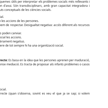
quemes útils per interpretar els problemes socials més rellevants i
d'avui. Són transdisciplinars, amb gran capacitat integradora i
s conceptuals de les ciències socials.
al.
 les accions de les persones.
 hem de respectar. Desigualtat negativa: accés diferent als recursos
s poden canviar.
ocial les accions.
sàriament negatius.
re de tot sempre hi ha una organització social.
recte:
Es basa en la idea que les persones aprenen per maduració,
 sense mediació. Es tracta de proposar als infants problemes o casos
cial.
recte (quan s'observa, sovint es veu el que ja se sap; si volem