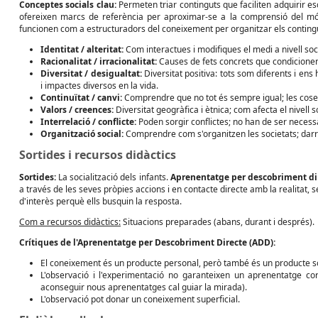
Conceptes socials clau:
Permeten triar continguts que faciliten adquirir es
ofereixen marcs de referència per aproximar-se a la comprensió del món 
funcionen com a estructuradors del coneixement per organitzar els contingut
Identitat / alteritat:
Com interactues i modifiques el medi a nivell soci
Racionalitat / irracionalitat:
Causes de fets concrets que condicionen
Diversitat / desigualtat:
Diversitat positiva: tots som diferents i ens
i impactes diversos en la vida.
Continuïtat / canvi:
Comprendre que no tot és sempre igual; les cose
Valors / creences:
Diversitat geogràfica i ètnica; com afecta el nivell s
Interrelació / conflicte:
Poden sorgir conflictes; no han de ser neces
Organització social:
Comprendre com s'organitzen les societats; darre
Sortides i recursos didàctics
Sortides:
La socialització dels infants.
Aprenentatge per descobriment di
a través de les seves pròpies accions i en contacte directe amb la realitat,
d'interès perquè ells busquin la resposta.
Com a recursos didàctics:
Situacions preparades (abans, durant i després).
Crítiques de l'Aprenentatge per Descobriment Directe (ADD):
El coneixement és un producte personal, però també és un producte so
L'observació i l'experimentació no garanteixen un aprenentatge cor
aconseguir nous aprenentatges cal guiar la mirada).
L'observació pot donar un coneixement superficial.