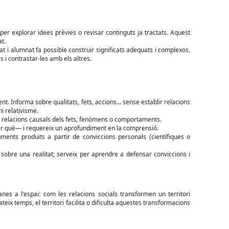
 per explorar idees prèvies o revisar continguts ja tractats. Aquest
t.
at i alumnat fa possible construir significats adequats i complexos.
 i contrastar-les amb els altres.
. Informa sobre qualitats, fets, accions... sense establir relacions
ni relativisme.
es relacions causals dels fets, fenòmens o comportaments.
r què— i requereix un aprofundiment en la comprensió.
uments produïts a partir de conviccions personals (científiques o
 sobre una realitat; serveix per aprendre a defensar conviccions i
anes a l'espai: com les relacions socials transformen un territori
eix temps, el territori facilita o dificulta aquestes transformacions