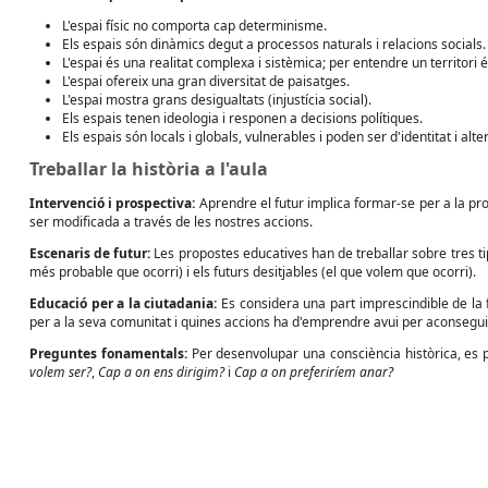
L'espai físic no comporta cap determinisme.
Els espais són dinàmics degut a processos naturals i relacions socials.
L'espai és una realitat complexa i sistèmica; per entendre un territori 
L'espai ofereix una gran diversitat de paisatges.
L'espai mostra grans desigualtats (injustícia social).
Els espais tenen ideologia i responen a decisions polítiques.
Els espais són locals i globals, vulnerables i poden ser d'identitat i alt
Treballar la història a l'aula
Intervenció i prospectiva:
Aprendre el futur implica formar-se per a la prosp
ser modificada a través de les nostres accions.
Escenaris de futur:
Les propostes educatives han de treballar sobre tres tip
més probable que ocorri) i els futurs desitjables (el que volem que ocorri).
Educació per a la ciutadania:
Es considera una part imprescindible de la f
per a la seva comunitat i quines accions ha d'emprendre avui per aconsegui
Preguntes fonamentals:
Per desenvolupar una consciència històrica, es p
volem ser?
,
Cap a on ens dirigim?
i
Cap a on preferiríem anar?