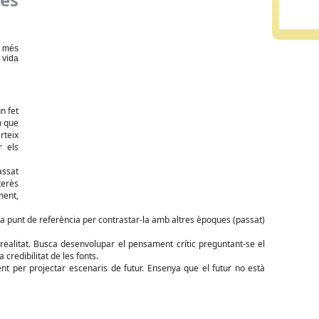
à més
 vida
n fet
m que
rteix
r els
assat
terès
ment,
m a punt de referència per contrastar-la amb altres èpoques (passat)
realitat. Busca desenvolupar el pensament crític preguntant-se el
 credibilitat de les fonts.
nt per projectar escenaris de futur. Ensenya que el futur no està