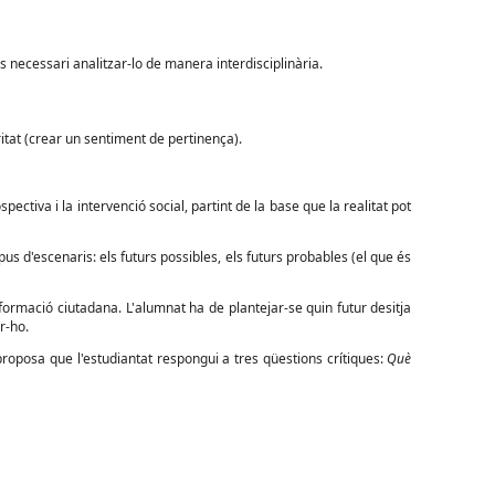
és necessari analitzar-lo de manera interdisciplinària.
eritat (crear un sentiment de pertinença).
ectiva i la intervenció social, partint de la base que la realitat pot
us d'escenaris: els futurs possibles, els futurs probables (el que és
ormació ciutadana. L'alumnat ha de plantejar-se quin futur desitja
r-ho.
roposa que l'estudiantat respongui a tres qüestions crítiques:
Què