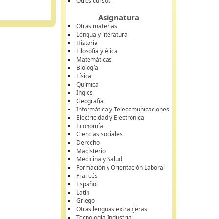
Otros cursos
Asignatura
Otras materias
Lengua y literatura
Historia
Filosofía y ética
Matemáticas
Biología
Física
Química
Inglés
Geografía
Informática y Telecomunicaciones
Electricidad y Electrónica
Economía
Ciencias sociales
Derecho
Magisterio
Medicina y Salud
Formación y Orientación Laboral
Francés
Español
Latín
Griego
Otras lenguas extranjeras
Tecnología Industrial