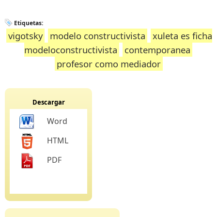
Etiquetas:
vigotsky
modelo constructivista
xuleta es ficha
modeloconstructivista
contemporanea
profesor como mediador
Descargar
Word
HTML
PDF