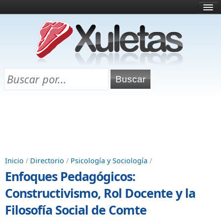
Inicio
¿Qué es esto?
Directorio
Selectividad
Chuletas para exámenes
Programa Chuletas
Inicio
/
Directorio
/
Psicología y Sociología
/
Enfoques Pedagógicos:
Constructivismo, Rol Docente y la
Filosofía Social de Comte