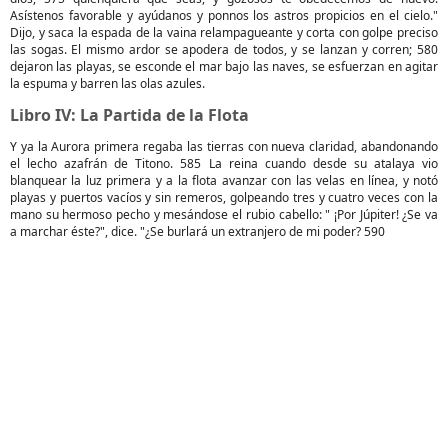
Asístenos favorable y ayúdanos y ponnos los astros propicios en el cielo."
Dijo, y saca la espada de la vaina relampagueante y corta con golpe preciso
las sogas. El mismo ardor se apodera de todos, y se lanzan y corren; 580
dejaron las playas, se esconde el mar bajo las naves, se esfuerzan en agitar
la espuma y barren las olas azules.
Libro IV: La Partida de la Flota
Y ya la Aurora primera regaba las tierras con nueva claridad, abandonando
el lecho azafrán de Titono. 585 La reina cuando desde su atalaya vio
blanquear la luz primera y a la flota avanzar con las velas en línea, y notó
playas y puertos vacíos y sin remeros, golpeando tres y cuatro veces con la
mano su hermoso pecho y mesándose el rubio cabello: " ¡Por Júpiter! ¿Se va
a marchar éste?", dice. "¿Se burlará un extranjero de mi poder? 590