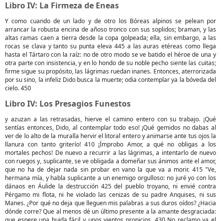
Libro IV: La Firmeza de Eneas
Y como cuando de un lado y de otro los Bóreas alpinos se pelean por
arrancar la robusta encina de añoso tronco con sus soplidos; braman, y las
altas ramas caen a tierra desde la copa golpeada; ella, sin embargo, a las
rocas se clava y tanto su punta eleva 445 a las auras etéreas como llega
hasta el Tártaro con la raíz: no de otro modo se ve batido el héroe de una y
otra parte con insistencia, y en lo hondo de su noble pecho siente las cuitas;
firme sigue su propósito, las lágrimas ruedan inanes. Entonces, aterrorizada
por su sino, la infeliz Dido busca la muerte; odia contemplar ya la bóveda del
cielo. 450
Libro IV: Los Presagios Funestos
y azuzan a las retrasadas, hierve el camino entero con su trabajo. ¡Qué
sentías entonces, Dido, al contemplar todo eso! ¡Qué gemidos no dabas al
ver de lo alto de la muralla hervir el litoral entero y animarse ante tus ojos la
llanura con tanto griterío! 410 ¡Ímprobo Amor, a qué no obligas a los
mortales pechos! De nuevo a recurrir a las lágrimas, a intentarlo de nuevo
con ruegos y, suplicante, se ve obligada a domeñar sus ánimos ante el amor,
que no ha de dejar nada sin probar en vano la que va a morir. 415 "Ve,
hermana mía, y habla suplicante a un enemigo orgulloso: no juré yo con los
dánaos en Áulide la destrucción 425 del pueblo troyano, ni envié contra
Pérgamo mi flota, ni he violado las cenizas de su padre Anquises, ni sus
Manes. ¿Por qué no deja que lleguen mis palabras a sus duros oídos? ¿Hacia
dónde corre? Que al menos dé un último presente a la amante desgraciada:
que espere una huida fácil y unos vientos propicios. 430 No reclamo ya el