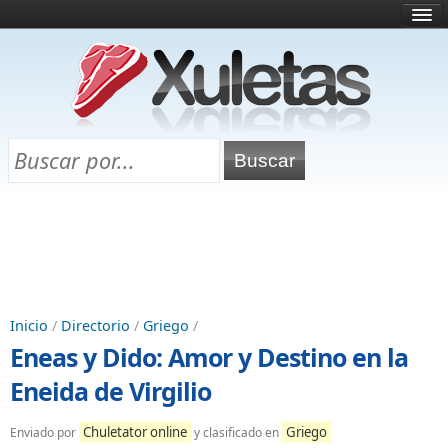
Inicio
¿Qué es esto?
Directorio
Selectividad
Chuletas para exámenes
Programa Chuletas
Inicio
/
Directorio
/
Griego
/
Eneas y Dido: Amor y Destino en la
Eneida de Virgilio
Chuletator online
Griego
Enviado por
y clasificado en