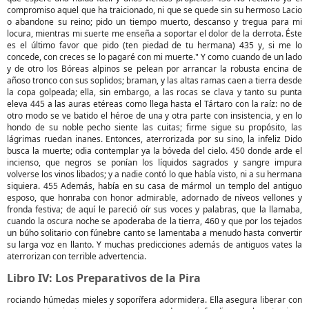
compromiso aquel que ha traicionado, ni que se quede sin su hermoso Lacio
o abandone su reino; pido un tiempo muerto, descanso y tregua para mi
locura, mientras mi suerte me enseña a soportar el dolor de la derrota. Éste
es el último favor que pido (ten piedad de tu hermana) 435 y, si me lo
concede, con creces se lo pagaré con mi muerte." Y como cuando de un lado
y de otro los Bóreas alpinos se pelean por arrancar la robusta encina de
añoso tronco con sus soplidos; braman, y las altas ramas caen a tierra desde
la copa golpeada; ella, sin embargo, a las rocas se clava y tanto su punta
eleva 445 a las auras etéreas como llega hasta el Tártaro con la raíz: no de
otro modo se ve batido el héroe de una y otra parte con insistencia, y en lo
hondo de su noble pecho siente las cuitas; firme sigue su propósito, las
lágrimas ruedan inanes. Entonces, aterrorizada por su sino, la infeliz Dido
busca la muerte; odia contemplar ya la bóveda del cielo. 450 donde arde el
incienso, que negros se ponían los líquidos sagrados y sangre impura
volverse los vinos libados; y a nadie contó lo que había visto, ni a su hermana
siquiera. 455 Además, había en su casa de mármol un templo del antiguo
esposo, que honraba con honor admirable, adornado de níveos vellones y
fronda festiva; de aquí le pareció oír sus voces y palabras, que la llamaba,
cuando la oscura noche se apoderaba de la tierra, 460 y que por los tejados
un búho solitario con fúnebre canto se lamentaba a menudo hasta convertir
su larga voz en llanto. Y muchas predicciones además de antiguos vates la
aterrorizan con terrible advertencia.
Libro IV: Los Preparativos de la Pira
rociando húmedas mieles y soporífera adormidera. Ella asegura liberar con