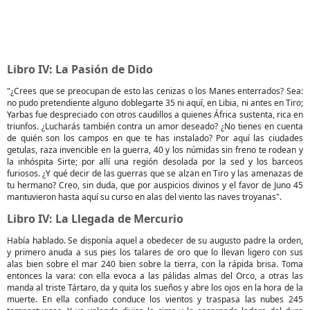
Libro IV: La Pasión de Dido
"¿Crees que se preocupan de esto las cenizas o los Manes enterrados? Sea:
no pudo pretendiente alguno doblegarte 35 ni aquí, en Libia, ni antes en Tiro;
Yarbas fue despreciado con otros caudillos a quienes África sustenta, rica en
triunfos. ¿Lucharás también contra un amor deseado? ¿No tienes en cuenta
de quién son los campos en que te has instalado? Por aquí las ciudades
getulas, raza invencible en la guerra, 40 y los númidas sin freno te rodean y
la inhóspita Sirte; por allí una región desolada por la sed y los barceos
furiosos. ¿Y qué decir de las guerras que se alzan en Tiro y las amenazas de
tu hermano? Creo, sin duda, que por auspicios divinos y el favor de Juno 45
mantuvieron hasta aquí su curso en alas del viento las naves troyanas".
Libro IV: La Llegada de Mercurio
Había hablado. Se disponía aquel a obedecer de su augusto padre la orden,
y primero anuda a sus pies los talares de oro que lo llevan ligero con sus
alas bien sobre el mar 240 bien sobre la tierra, con la rápida brisa. Toma
entonces la vara: con ella evoca a las pálidas almas del Orco, a otras las
manda al triste Tártaro, da y quita los sueños y abre los ojos en la hora de la
muerte. En ella confiado conduce los vientos y traspasa las nubes 245