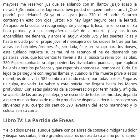
mayores me reservo? ¿Es que se ablandó con mi llanto? ¿Bajó acaso la
mirada? ¿Se rindió a las lágrimas o tuvo piedad de quien tanto le ama? ¿Qué
pondré por delante? ¡Si ya ni la gran Juno 370 ni el padre Saturnio
contemplan esto con ojos justos! No hay lugar seguro para la lealtad.
Arrojado en la costa, lo recogí indigente y compartí, loca, mi reino con él. Su
flota perdida y a sus compañeros salvé de la muerte (¡ ay, las furias
encendidas me tienen!), y ahora el augur Apolo 375 y las suertes licias y
hasta enviado por el propio Jove, el mensajero de los dioses le trae por las
auras las horribles órdenes. Es, sin duda, éste un trabajo para los dioses,
este cuidado inquieta su calma. Ni te retengo ni he de desmentir tus
palabras: vete, que los vientos te lleven a Italia, busca tu reino por las olas.
380 Espero confiada, si algo pueden las divinidades piadosas, que suplicio
hallarás entre los peñascos y que repetirás entonces el nombre de Dido. De
lejos te perseguiré con negras llamas y, cuando la fría muerte prive a estos
miembros de la vida, 385 sombra a tu lado estaré por todas partes. Pagarás
tu culpa, malvado. Lo sabré y esta noticia me llegará hasta los Manes
profundos." Con estas palabras da la conversación por terminada y, afligida,
se aparta de las auras y se aleja, y se esconde de todas las miradas, dejando
a quien mucho dudaba de miedo y mucho se disponía a decir. La recogen sus
sirvientes y su cuerpo sin sentido 390 levantan del lecho marmóreo y lo
colocan en su cama.
Libro IV: La Partida de Eneas
Y el piadoso Eneas, aunque quiere con palabras de consuelo mitigar su dolor
y disipar sus cuitas, entre grandes suspiros quebrado su ánimo por un amor