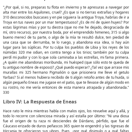
"¿Por qué, si no, preparas tu flota en invierno y te apresuras a navegar por
alta mar entre los Aquilones, cruel? ¿Es que si no tierras extrañas y hogares
310 desconocidos buscases y en pie siguiera la antigua Troya, habrías de ir a
Troya en tus naves por un mar tempestuoso? ¿Es de mí de quien huyes? Por
estas lágrimas mías y por tu diestra (que no me he dejado, desgraciada de
mí, otro recurso), por nuestra boda, por el emprendido himeneo, 315 si algo
bueno merecí de tu parte, o algo de la mía te resultó dulce, ten piedad de
una casa que se derrumba, te lo ruego, y abandona esa idea, si hay aún
lugar para las súplicas. Por tu culpa los pueblos de Libia y los reyes de los
númidas 320 me odian, en contra tengo a los tirios; también por tu culpa
perdí mi pudor y con lo que sola caminaba a las estrellas, mi fama primera.
¿A quién me abandonas moribunda, mi huésped (que sólo esto te queda de
tu antiguo nombre de esposo)? ¿Qué puedo esperar? ¿Tal vez que arrase mis
murallas mi 325 hermano Pigmalión o que prisionera me lleve el getulo
Yarbas? Si al menos hubiera recibido de ti algún retoño antes de tu huida, si
algún pequeño Eneas me jugase en el patio, que te llevase de algún modo en
su rostro, no me vería entonces de esta manera atrapada y abandonada."
330
Libro IV: La Respuesta de Eneas
Hace rato le mira mientras habla con malos ojos, los revuelve aquí y allá, y
todo lo recorre con silenciosa mirada y así estalla por último: "Ni una diosa
fue el origen de tu raza ni desciendes de Dárdano, pérfido, que fue el
Cáucaso erizado de duros peñascos 365 quien te engendró y las tigresas de
Hircania te ofrecieron sus ubres. Pues, ¿por qué disimulo o a qué faltas