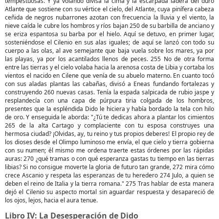
tempestuosas. Y ya volando divisa la cima y la escarpada ladera del duro
Atlante que sostiene con su vértice el cielo, del Atlante, cuya pinífera cabeza
ceñida de negros nubarrones azotan con frecuencia la lluvia y el viento, la
nieve caída le cubre los hombros y ríos bajan 250 de su barbilla de anciano y
se eriza espantosa su barba por el hielo. Aquí se detuvo, en primer lugar,
sosteniéndose el Cilenio en sus alas iguales; de aquí se lanzó con todo su
cuerpo a las olas, al ave semejante que baja vuela sobre los mares, ya por
las playas, ya por los acantilados llenos de peces. 255 No de otra forma
entre las tierras y el cielo volaba hacia la arenosa costa de Libia y cortaba los
vientos el nacido en Cilene que venía de su abuelo materno. En cuanto tocó
con sus aladas plantas las cabañas, divisó a Eneas fundando fortalezas y
construyendo 260 nuevas casas. Tenía la espada salpicada de rubio jaspe y
resplandecía con una capa de púrpura tiria colgada de los hombros,
presentes que la espléndida Dido le hiciera y había bordado la tela con hilo
de oro. Y enseguida le aborda: "¿Tú te dedicas ahora a plantar los cimientos
265 de la alta Cartago y complaciente con tu esposa construyes una
hermosa ciudad? ¡Olvidas, ay, tu reino y tus propios deberes! El propio rey de
los dioses desde el Olimpo luminoso me envía, el que cielo y tierra gobierna
con su numen; él mismo me ordena traerte estas órdenes por las rápidas
auras: 270 ¿qué tramas o con qué esperanza gastas tu tiempo en las tierras
libias? Si no consigue moverte la gloria de futuro tan grande, 272 mira cómo
crece Ascanio y respeta las esperanzas de tu heredero 274 Julo, a quien se
deben el reino de Italia y la tierra romana." 275 Tras hablar de esta manera
dejó el Cilenio su aspecto mortal sin aguardar respuesta y desapareció de
los ojos, lejos, hacia el aura tenue.
Libro IV: La Desesperación de Dido