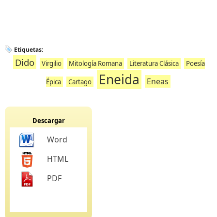
Etiquetas:
Dido
Virgilio
Mitología Romana
Literatura Clásica
Poesía
Eneida
Eneas
Épica
Cartago
Descargar
Word
HTML
PDF