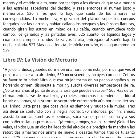
manos y el vestido suelto, pone por testigos a los dioses de que va a morir y
a las estrellas sabedoras del destino, y reza entonces al numen justo y
memorioso, 520 si es que lo hay, que cuida de los amores no
correspondidos. La noche era, y gozaban del plácido sopor los cuerpos
fatigados por las tierras, y habían callado los bosques y las feroces llanuras,
cuando giran los astros en mitad de su caída, cuando enmudece todo
campo, los ganados y las pintadas aves, 525 cuanto los líquidos lagos y
cuanto los campos erizados de zarzas habita, entregado al sueño bajo la
noche callada. 527 Mas no la fenicia de infeliz corazón, en ningún momento
529
Libro IV: La Visión de Mercurio
"Hijo de la diosa, ¿puedes dormir en una hora como ésta, por más que ves el
peligro acechar a tu alrededor, 560 inconsciente, y no oyes cómo los Céfiros
su favor te brindan? Mira que esa mujer trama en su pecho engaños y un
horrendo crimen, dispuesta a morir, y suscita diversas tempestades de ira.
¿No te marchas al punto de aquí, ahora que puedes escapar? 565 Has de ver
el mar entubiarse de maderos, y crueles antorchas encenderse, el litoral
hervir en llamas, si la Aurora te sorprende entretenido aún por estas tierras.
Ea, ánimo. Date prisa, que cosa varia es siempre y mudable la mujer." Tras
así decir se confundió con la negra noche. 570 Entonces, por fin, Eneas,
asustado por las sombras repentinas, saca su cuerpo del sueño y a sus
compañeros fatiga presurosos: "¡Atentos, amigos, y a los remos! ¡Soltad las
velas, rápido! Que un dios ha llegado del alto cielo a precipitarla marcha y las
retorcidas amarras nos anima de nuevo a desatar. Vamos tras de ti, santo
dios, 575 quienquiera que seas, y gozosos te obedecemos de nuevo.