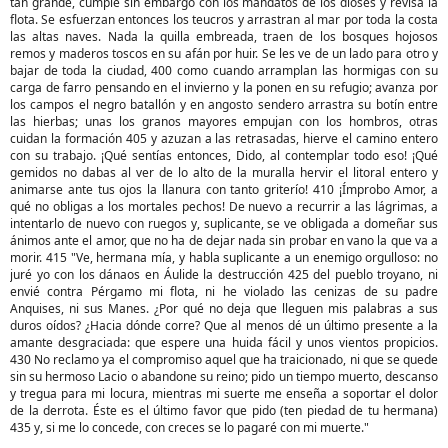
tan grande, cumple sin embargo con los mandatos de los dioses y revisa la
flota. Se esfuerzan entonces los teucros y arrastran al mar por toda la costa
las altas naves. Nada la quilla embreada, traen de los bosques hojosos
remos y maderos toscos en su afán por huir. Se les ve de un lado para otro y
bajar de toda la ciudad, 400 como cuando arramplan las hormigas con su
carga de farro pensando en el invierno y la ponen en su refugio; avanza por
los campos el negro batallón y en angosto sendero arrastra su botín entre
las hierbas; unas los granos mayores empujan con los hombros, otras
cuidan la formación 405 y azuzan a las retrasadas, hierve el camino entero
con su trabajo. ¡Qué sentías entonces, Dido, al contemplar todo eso! ¡Qué
gemidos no dabas al ver de lo alto de la muralla hervir el litoral entero y
animarse ante tus ojos la llanura con tanto griterío! 410 ¡Ímprobo Amor, a
qué no obligas a los mortales pechos! De nuevo a recurrir a las lágrimas, a
intentarlo de nuevo con ruegos y, suplicante, se ve obligada a domeñar sus
ánimos ante el amor, que no ha de dejar nada sin probar en vano la que va a
morir. 415 "Ve, hermana mía, y habla suplicante a un enemigo orgulloso: no
juré yo con los dánaos en Áulide la destrucción 425 del pueblo troyano, ni
envié contra Pérgamo mi flota, ni he violado las cenizas de su padre
Anquises, ni sus Manes. ¿Por qué no deja que lleguen mis palabras a sus
duros oídos? ¿Hacia dónde corre? Que al menos dé un último presente a la
amante desgraciada: que espere una huida fácil y unos vientos propicios.
430 No reclamo ya el compromiso aquel que ha traicionado, ni que se quede
sin su hermoso Lacio o abandone su reino; pido un tiempo muerto, descanso
y tregua para mi locura, mientras mi suerte me enseña a soportar el dolor
de la derrota. Éste es el último favor que pido (ten piedad de tu hermana)
435 y, si me lo concede, con creces se lo pagaré con mi muerte."