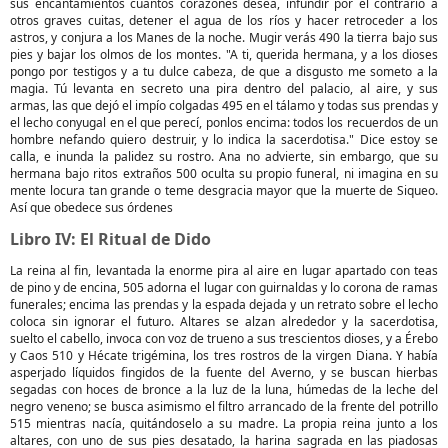
sus encantamientos cuantos corazones desea, infundir por el contrario a
otros graves cuitas, detener el agua de los ríos y hacer retroceder a los
astros, y conjura a los Manes de la noche. Mugir verás 490 la tierra bajo sus
pies y bajar los olmos de los montes. "A ti, querida hermana, y a los dioses
pongo por testigos y a tu dulce cabeza, de que a disgusto me someto a la
magia. Tú levanta en secreto una pira dentro del palacio, al aire, y sus
armas, las que dejó el impío colgadas 495 en el tálamo y todas sus prendas y
el lecho conyugal en el que perecí, ponlos encima: todos los recuerdos de un
hombre nefando quiero destruir, y lo indica la sacerdotisa." Dice estoy se
calla, e inunda la palidez su rostro. Ana no advierte, sin embargo, que su
hermana bajo ritos extraños 500 oculta su propio funeral, ni imagina en su
mente locura tan grande o teme desgracia mayor que la muerte de Siqueo.
Así que obedece sus órdenes
Libro IV: El Ritual de Dido
La reina al fin, levantada la enorme pira al aire en lugar apartado con teas
de pino y de encina, 505 adorna el lugar con guirnaldas y lo corona de ramas
funerales; encima las prendas y la espada dejada y un retrato sobre el lecho
coloca sin ignorar el futuro. Altares se alzan alrededor y la sacerdotisa,
suelto el cabello, invoca con voz de trueno a sus trescientos dioses, y a Érebo
y Caos 510 y Hécate trigémina, los tres rostros de la virgen Diana. Y había
asperjado líquidos fingidos de la fuente del Averno, y se buscan hierbas
segadas con hoces de bronce a la luz de la luna, húmedas de la leche del
negro veneno; se busca asimismo el filtro arrancado de la frente del potrillo
515 mientras nacía, quitándoselo a su madre. La propia reina junto a los
altares, con uno de sus pies desatado, la harina sagrada en las piadosas