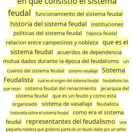
en que consistio el sistema
feudal
funcionamiento del sistema feudal
historia del sistema feudal
instituciones
politicas del sistema feudal
l'epoca feudal
que es el
relacion entre campesinos y nobleza
sistema feudal
acuerdos de dependencia
mutua dados durante la época del feudalismo
un
Sistema
cuento del sistema feudal
sistems vasallaje
Feudalista
cual es el origen del sistema feudal
feudalismo los
sistema feudal del renacimiento
jerarquia del
que rezan
sistema feudal
que es un feudo y como esta
sistema de vasallaje
organizado
feudalista
como era el sistema
historieta sobre el sistema feudal
representantes del feudalismo
feudal
una
pequeña nobleza que gobernó parte de un feudo dado por un señor