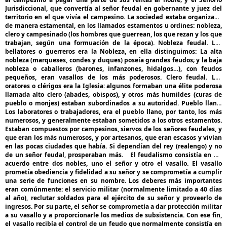
Jurisdiccional, que convertía al señor feudal en gobernante y juez del
territorio en el que vivía el campesino.
La sociedad estaba organizada
de manera estamental, en los llamados estamentos u ordines: nobleza,
clero y campesinado (los hombres que guerrean, los que rezan y los que
trabajan, según una formuación de la época).
Nobleza feudal. Los
bellatores o guerreros era la Nobleza, en ella distinguimos: La alta
nobleza (marqueses, condes y duques) poseía grandes feudos; y la baja
nobleza o caballeros (barones, infanzones, hidalgos…), con feudos
pequeños, eran vasallos de los más poderosos.
Clero feudal. Los
oratores o clérigos era la Iglesia: algunos formaban una élite poderosa
llamada alto clero (abades, obispos), y otros más humildes (curas de
pueblo o monjes) estaban subordinados a su autoridad.
Pueblo llano.
Los laboratores o trabajadores, era el pueblo llano, por tanto, los más
numerosos, y generalmente estaban sometidos a los otros estamentos.
Estaban compuestos por campesinos, siervos de los señores feudales, y
que eran los más numerosos, y por artesanos, que eran escasos y vivían
en las pocas ciudades que había. Si dependían del rey (realengo) y no
de un señor feudal, prosperaban más.
E
l feudalismo consistía en un
acuerdo entre dos nobles, uno el señor y otro el vasallo. El vasallo
prometía obediencia y fidelidad a su señor y se comprometía a cumplir
una serie de funciones en su nombre. Los deberes más importantes
eran comúnmente: el servicio militar (normalmente limitado a 40 días
al año), reclutar soldados para el ejército de su señor y proveerlo de
ingresos. Por su parte, el señor se comprometía a dar protección militar
a su vasallo y a proporcionarle los medios de subsistencia. Con ese fin,
el vasallo recibía el control de un feudo que normalmente consistía en