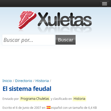
Inicio
¿Qué es esto?
Directorio
Selectividad
Chuletas para exámenes
Programa Chuletas
Inicio
/
Directorio
/
Historia
/
El sistema feudal
Programa Chuletas
Historia
Enviado por
y clasificado en
Escrito el
6 de Junio de 2007
en
español con un tamaño de 6,4 KB