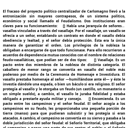
E
l fracaso del proyecto político centralizador de Carlomagno llevó a la
entronización sin mayores contrapesos, de un sistema político,
económico y social llamado el Feudalismo. Dos instituciones eran
claves para su funcionamiento:
[] Había una jerarquía de señores y
vasallos vinculados a través del vasallaje. Por el vasallaje, un vasallo se
ofrecía a un señor, entablando un contrato en donde el vasallo debía
obediencia y lealtad, y el señor debía protección. Ésta era la única
manera de garantizar el orden. Los privilegios de la nobleza la
obligaban a encargarse de que todo funcionase. Para ello recurrieron a
acuerdos de dependencia mutua conocidos con el nombre de relaciones
feudo-vasalláticas, que podían ser de dos tipos:
[] Vasallaje. Es un
pacto entre dos miembros de la nobleza de distinta categoría. El
caballero de menor rango se convertía en vasallo del noble más
poderoso por medio de la Ceremonia de Homenaje e Investidura. El
vasallo prestaba homenaje al señor —humillándose ante él— y éste le
investía dándole una espada, o bien un báculo si era religioso. El señor
protegía al vasallo y le otorgaba un feudo (un castillo, un monasterio o
un simple sueldo), a cambio, el vasallo le juraba fidelidad y estaba
obligado a prestarle ayuda militar y consejo.
[] Encomienda. Es un
pacto entre los campesinos y el señor feudal. El señor acogía a los
campesinos en su feudo, les proporcionaba una pequeña porción de
tierra (manso) para que pudieran subsistir y les protegía si eran
atacados. A cambio, el campesino se convertía en su siervo y pasaba a la
doble jurisdicción del señor feudal: el Señorío Territorial, que obligaba
al campesino a pagar una parte de sus rentas al noble; y el Señorío