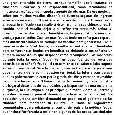
una gran extensión de tierra, aunque también podía tratarse de
funciones lucrativas y de responsabilidad, como recaudador de
impuestos, acuñador de moneda o agente de aduanas. De ese modo, un
señor con muchos vasallos disponía de fuentes seguras de ingresos
además de un ejército. El contrato feudal era de por vida. El señor podía
arrebatarle el feudo a su vasallo si éste incumplía sus obligaciones. En
cambio, para el vasallo, dejar a su señor era tarea más ardua. Al
principio los feudos no eran hereditarios, lo que constituía una gran
ventaja para el señor. Cuantos más feudos tenía un señor para repartir,
más duramente habían de trabajar los vasallos para ganárselos. Con el
transcurso de la Edad Media, los vasallos encontraron oportunidades
para convertir sus feudos en hereditarios, dejando a sus señores un
número menor de los que disponer como recompensa.
L
os monarcas,
durante toda la época feudal, tenían otras fuentes de autoridad
además de su señorío feudal. El renacimiento del saber clásico supuso
el resurgimiento del Derecho romano, con su tradición de poderosos
gobernantes y de la administración territorial. La Iglesia consideraba
que los gobernantes lo eran por la gracia de Dios y estaban revestidos
de un derecho sagrado. El florecimiento del comercio y de la industria
dio lugar al desarrollo de las ciudades y a la aparición de una incipiente
burguesía, la cual exigió a los príncipes que mantuvieran la libertad y
el orden necesarios para el desarrollo de la actividad comercial. Esa
población urbana también demandó un papel en el gobierno de las
ciudades para mantener su riqueza. En Italia se organizaron
comunidades que arrebataron el control del país a la nobleza feudal
que incluso fue forzada a residir en algunas de las urbes. Las ciudades