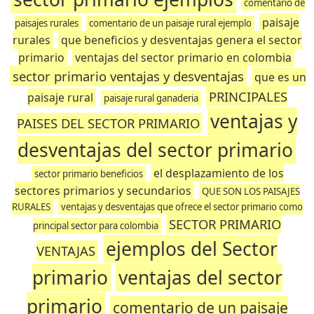
comentario de
paisaje
paisajes rurales
comentario de un paisaje rural ejemplo
rurales
que beneficios y desventajas genera el sector
primario
ventajas del sector primario en colombia
sector primario ventajas y desventajas
que es un
PRINCIPALES
paisaje rural
paisaje rural ganaderia
ventajas y
PAISES DEL SECTOR PRIMARIO
desventajas del sector primario
el desplazamiento de los
sector primario beneficios
sectores primarios y secundarios
QUE SON LOS PAISAJES
RURALES
ventajas y desventajas que ofrece el sector primario como
SECTOR PRIMARIO
principal sector para colombia
ejemplos del Sector
VENTAJAS
primario
ventajas del sector
primario
comentario de un paisaje