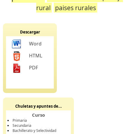
rural
paises rurales
Descargar
Word
HTML
PDF
Chuletas y apuntes de...
Curso
Primaria
Secundaria
Bachillerato y Selectividad