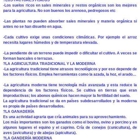
?LOS FACTORES FÍSICOS
-Los suelos ricos en sales minerales y restos orgánicos son los mejores
para la agricultura. No son buenos los arenoso, pedregosos etc
-Las plantas no pueden absorber sales minerales y materia orgánica si
antes no se han disuelto en agua.
-Cada cultivo exige unas condiciones climáticas. Por ejemplo el arroz
necesita lugares húmedos y de temperatura elevada.
-La pendiente de un terreno puede impedir o dificultar el cultivo. A veces se
forman bancales o terrazas.
?LA AGRICULTURA TRADICIONAL Y LA MODERNA
-La agricultura tradicional tiene atrasos tecnológicos y por eso depende de
los factores físicos. Emplea herramientas como la azada, la hoz, el arado…
-La agricultura moderna tiene tecnología más avanzada y esta reduce la
dependencia de los factores físicos. Se cultiva en tierras que eran
improductivas; los abonos químicos hacen mayor la fertilidad del suelo.
La agricultura tradicional se da en países subdesarrollados y la moderna
es propia de países desarrollados.
?LA GANADERÍA
Es una actividad agraria que cría animales para su aprovechamiento.
Los más importantes son los ganados como el bovino, ovino y porcino y en
algunos lugares el equino y el caprino. Cría de conejos (cunicultura), de
aves (avicultura) y de abejas (apicultura).
?LA GANDERÍA MODERNA