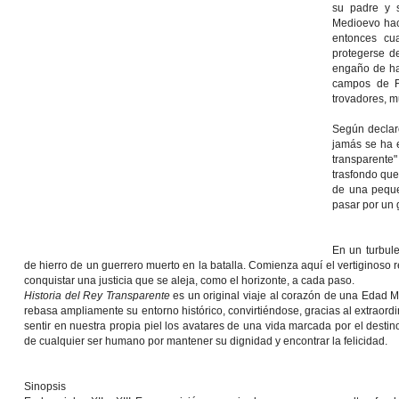
su padre y 
Medioevo hac
entonces cua
protegerse de
engaño de ha
campos de Fr
trovadores, m
Según declar
jamás se ha e
transparente
trasfondo que
de una peque
pasar por un g
En un turbule
de hierro de un guerrero muerto en la batalla. Comienza aquí el vertiginoso 
conquistar una justicia que se aleja, como el horizonte, a cada paso.
Historia del Rey Transparente
es un original viaje al corazón de una Edad 
rebasa ampliamente su entorno histórico, convirtiéndose, gracias al extraor
sentir en nuestra propia piel los avatares de una vida marcada por el destin
de cualquier ser humano por mantener su dignidad y encontrar la felicidad.
Sinopsis