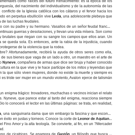
ndamentales como raíces del futuro Renacimiento: es la época de los
burguesía, del nacimiento del individualismo y de la autonomía de las
onflicto de la Iglesia católica con los cátaros y el fervor hacia los
ndo en perpetua ebullición vive
Leola
, una adolescente plebeya que
a de las luchas feudales.
po con su padre y su hermano. Vasallos de un señor feudal francés,
continuas guerras y desolaciones, y llevan una vida mísera. Son como
y brutales que riegan con su sangre los campos que ellos aran. Un
 se queda sola. Es entonces, ante la rabia de la injusticia, cuando
protegerse de la violencia que la rodea.
re? Afortunadamente, recibirá la ayuda de otros seres como ella,
de sus bienes que vaga de un lado a otro, un maestro en el arte de
do
Nyneve
, compañera de armas que dice ser bruja y haber conocido
cultura en la que vive y le hace partícipe de los mitos y leyendas que
 en la que sólo viven mujeres, donde no existe la muerte y siempre es
es triste ser mujer en un mundo violento, Avalon ejerce de talismán
n enigma trágico: trovadores, muchachas o vecinos inician el relato
es. Nyneve, que parece estar al tanto del enigma, reacciona siempre
lo lo conocerá el lector en las últimas páginas: se trata, en realidad,
a
, una sanguinaria dama que sin embargo la fascina y que esconde
on éxito en justas y torneos. Conoce la corte de
Leonor de Aquitania
l Fino Amor y la alta teología. Se convierte, al fin, en un ?Mercader
ad.
leno de cicatrices. Se enamora de
Gastón
, un filósofo que busca la