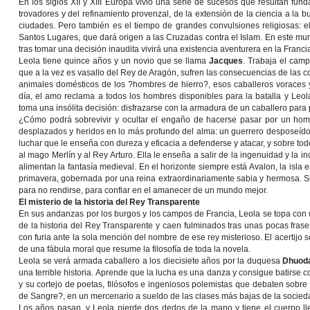
En los siglos XII y XIII Europa vivió una serie de sucesos que resultan fu
trovadores y del refinamiento provenzal, de la extensión de la ciencia a la 
ciudades. Pero también es el tiempo de grandes convulsiones religiosas: el c
Santos Lugares, que dará origen a las Cruzadas contra el Islam. En este mu
tras tomar una decisión inaudita vivirá una existencia aventurera en la Franci
Leola tiene quince años y un novio que se llama
Jacques
. Trabaja el cam
que a la vez es vasallo del Rey de Aragón, sufren las consecuencias de las 
animales domésticos de los ?hombres de hierro?, esos caballeros voraces 
día, el amo reclama a todos los hombres disponibles para la batalla y Leola
toma una insólita decisión: disfrazarse con la armadura de un caballero para 
¿Cómo podrá sobrevivir y ocultar el engaño de hacerse pasar por un homb
desplazados y heridos en lo más profundo del alma: un guerrero desposeído 
luchar que le enseña con dureza y eficacia a defenderse y atacar, y sobre to
al mago Merlín y al Rey Arturo. Ella le enseña a salir de la ingenuidad y la in
alimentan la fantasía medieval. En el horizonte siempre está Avalon, la isla
primavera, gobernada por una reina extraordinariamente sabia y hermosa. Si 
para no rendirse, para confiar en el amanecer de un mundo mejor.
El misterio de la historia del Rey Transparente
En sus andanzas por los burgos y los campos de Francia, Leola se topa con u
de la historia del Rey Transparente y caen fulminados tras unas pocas fras
con furia ante la sola mención del nombre de ese rey misterioso. El acertijo só
de una fábula moral que resume la filosofía de toda la novela.
Leola se verá armada caballero a los diecisiete años por la duquesa
Dhuod
una terrible historia. Aprende que la lucha es una danza y consigue batirse c
y su cortejo de poetas, filósofos e ingeniosos polemistas que debaten sobre e
de Sangre?, en un mercenario a sueldo de las clases más bajas de la socied
Los años pasan, y Leola pierde dos dedos de la mano y tiene el cuerpo l