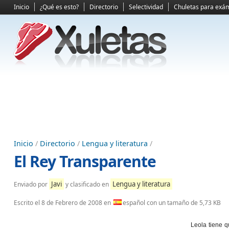
Inicio
¿Qué es esto?
Directorio
Selectividad
Chuletas para exá
Inicio
/
Directorio
/
Lengua y literatura
/
El Rey Transparente
Javi
Lengua y literatura
Enviado por
y clasificado en
Escrito el
8 de Febrero de 2008
en
español con un tamaño de 5,73 KB
Leola tiene 