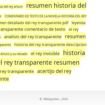
resumen historia del
sis del rey arturo
e
COMENTARIO DE TEXTO DE LA NOVELA HISTORIA DEL REY
en detallado del rey transparente pdf
leyenda
 transparente comentario de texto
el rey
resumen
analisis del rey transparente
s
historia del rey transparente descripcion
nsparente
historia
el rey invisible
y Arturo y su reinado
el rey transparente resumen
acertijo del rey
 rey transparente
ente
©
Wikiapuntes
, 2026