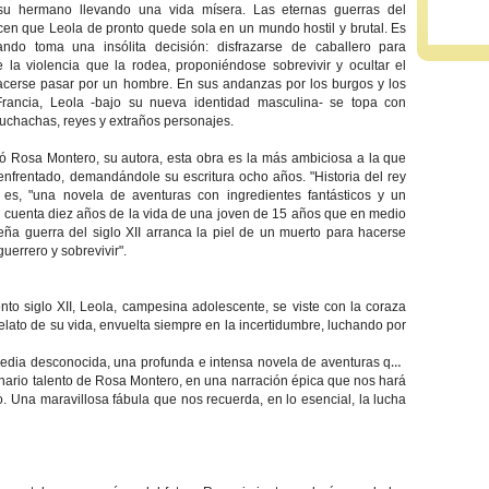
su hermano llevando una vida mísera. Las eternas guerras del
en que Leola de pronto quede sola en un mundo hostil y brutal. Es
ndo toma una insólita decisión: disfrazarse de caballero para
 la violencia que la rodea, proponiéndose sobrevivir y ocultar el
cerse pasar por un hombre. En sus andanzas por los burgos y los
ancia, Leola -bajo su nueva identidad masculina- se topa con
uchachas, reyes y extraños personajes.
ó Rosa Montero, su autora, esta obra es la más ambiciosa a la que
nfrentado, demandándole su escritura ocho años. "Historia del rey
" es, "una novela de aventuras con ingredientes fantásticos y un
 cuenta diez años de la vida de una joven de 15 años que en medio
ña guerra del siglo XII arranca la piel de un muerto para hacerse
uerrero y sobrevivir".
nto siglo XII, Leola, campesina adolescente, se viste con la coraza
relato de su vida, envuelta siempre en la incertidumbre, luchando por
Media desconocida, una profunda e intensa novela de aventuras que
dinario talento de Rosa Montero, en una narración épica que nos hará
o. Una maravillosa fábula que nos recuerda, en lo esencial, la lucha