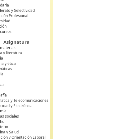
daria
lerato y Selectividad
ción Profesional
rsidad
ción
 cursos
Asignatura
 materias
 y literatura
ia
fía y ética
áticas
gía
ca
s
afía
mática y Telecomunicaciones
icidad y Electrónica
omía
as sociales
cho
terio
ina y Salud
ción y Orientación Laboral