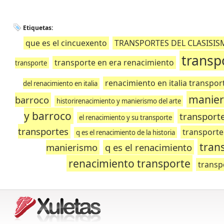
Etiquetas:
que es el cincuexento
TRANSPORTES DEL CLASISIS
transp
transporte en era renacimiento
transporte
renacimiento en italia transpor
del renacimiento en italia
manie
barroco
historirenacimiento y manierismo del arte
y barroco
transport
el renacimiento y su transporte
transportes
transporte
q es el renacimiento de la historia
tran
manierismo
q es el renacimiento
renacimiento transporte
transp