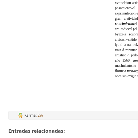
xv=eclsion arti
pnsamiento-e
exprimntacion-e
gran cratividad
rnacimiento:
el
art mdieval.(e
byeza-s rcupr
civicas.=sntido
lys d la natural
trata d rprsntar
artistico q prd
año 1560.
uma
rnacimiento.su
florncia.
mcnazg
obra sin exigir 
Karma:
2%
Entradas relacionadas: