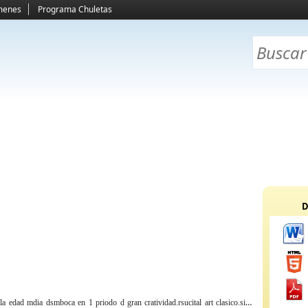
menes
Programa Chuletas
D
:
la edad mdia dsmboca en 1 priodo d gran cratividad.rsucital art clasico.siglo