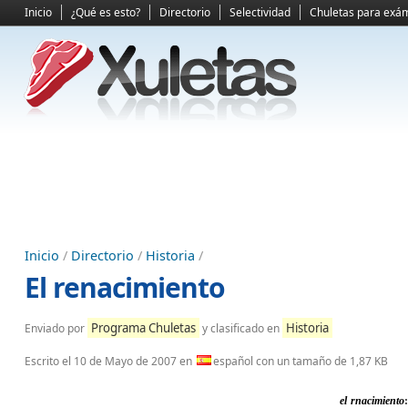
Inicio
¿Qué es esto?
Directorio
Selectividad
Chuletas para exá
Inicio
/
Directorio
/
Historia
/
El renacimiento
Programa Chuletas
Historia
Enviado por
y clasificado en
Escrito el
10 de Mayo de 2007
en
español con un tamaño de 1,87 KB
el rnacimiento