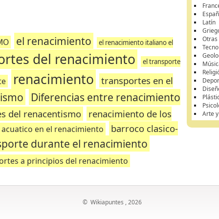
Franc
Españ
Latín
Grieg
el renacimiento
Otras
MO
el renacimiento italiano el
Tecnol
ortes del renacimiento
Geolo
el transporte
Músic
Religi
renacimiento
transportes en el
te
Depor
Diseñ
rismo
Diferencias entre renacimiento
Plásti
Psicol
es del renacentismo
renacimiento de los
Arte 
barroco clasico-
 acuatico en el renacimiento
sporte durante el renacimiento
ortes a principios del renacimiento
©
Wikiapuntes
, 2026