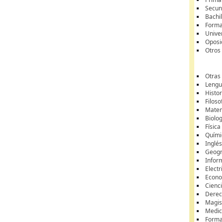
Secun
Bachil
Forma
Unive
Oposi
Otros
Otras
Lengua
Histor
Filoso
Matem
Biolo
Física
Quími
Inglé
Geogr
Infor
Electr
Econ
Cienci
Dere
Magis
Medic
Forma