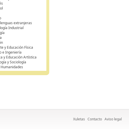
és
ol
o
 lenguas extranjeras
ogía Industrial
gía
a
ón
te y Educación Física
o e Ingeniería
ca y Educación Artística
ogía y Sociología
y Humanidades
Xuletas
Contacto
Aviso legal