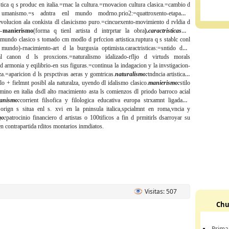
stica q s produc en italia.=rnac la cultura.=rnovacion cultura clasica.=cambio d
l umanismo.=s adntra enl mundo modrno.
prio2
:=quattroxento-etapa d
volucion ala conkista dl clasicismo puro.=cincuexento-movimiento d rvldia d
-
manierismo
(forma q tienl artista d intrprtar la obra
).
caractristicas dl
 mundo clasico s tomado cm modlo d prfccion artistica.ruptura q s stablc conl
l mundo)-rnacimiento-art d la burgusia optimista.
caractristicas
:=sntido d la
al canon d ls proxcions.=naturalismo idalizado-rfljo d virtuds morals
 d armonia y eqilibrio-en sus figuras.=continua la indagacion y la invstigacion-
za.=aparicion d ls prspctivas aeras y gomtricas.
naturalismo:
tndncia artistica q
 lo + fielmnt posibl ala naturalza, uyendo dl idalismo clasico.
manierismo:
stilo
omino en italia dsdl alto rnacimiento asta ls comienzos dl priodo barroco acial
nismo:
corrient filsofica y filologica educativa europa strxamnt ligada al
 orign s situa enl s. xvi en la pninsula italica,spcialmnt en roma,vncia y
o:
patrocinio financiero d artistas o 100tificos a fin d prmitirls dsarroyar su
en contrapartida rditos montarios inmdiatos.
Visitas: 507
Chu
Prima