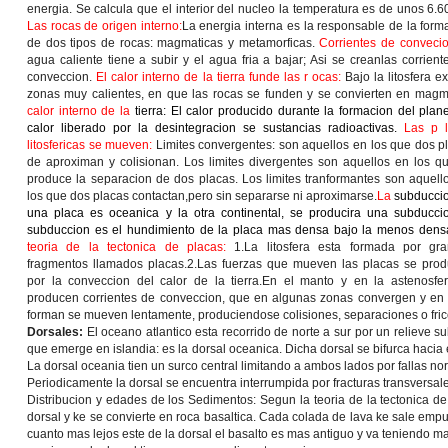
energia. Se calcula que el interior del nucleo la temperatura es de unos 6.6
Las rocas de origen interno:
La energia interna es la responsable de la form
de dos tipos de rocas: magmaticas y metamorficas.
Corrientes de conveci
agua caliente tiene a subir y el agua fria a bajar; Asi se creanlas corrient
conveccion.
El calor interno de la tierra funde las r ocas:
Bajo la litosfera ex
zonas muy calientes, en que las rocas se funden y se convierten en mag
calor interno de la
tierra: El calor producido durante la formacion del plane
calor liberado por la desintegracion se sustancias radioactivas.
Las p 
litosfericas se mueven:
Limites convergentes: son aquellos en los que dos p
de aproximan y colisionan. Los limites divergentes son aquellos en los q
produce la separacion de dos placas. Los limites tranformantes son aquell
los que dos placas contactan,pero sin separarse ni aproximarse.
La
subduccio
una placa es oceanica y la otra continental, se producira una subducci
subduccion es el hundimiento de la placa mas densa bajo la menos dens
teoria de la tectonica de placas:
1.La litosfera esta formada por gr
fragmentos llamados placas.2.Las fuerzas que mueven las placas se pro
por la conveccion del calor de la tierra.En el manto y en la astenosfe
producen corrientes de conveccion, que en algunas zonas convergen y en otr
forman se mueven lentamente, produciendose colisiones, separaciones o fric
Dorsales:
El oceano atlantico esta recorrido de norte a sur por un relieve 
que emerge en islandia: es la dorsal oceanica. Dicha dorsal se bifurca hacia e
La dorsal oceania tien un surco central limitando a ambos lados por fallas no
Periodicamente la dorsal se encuentra interrumpida por fracturas transversales
Distribucion y edades de los Sedimentos: Segun la teoria de la tectonica d
dorsal y ke se convierte en roca basaltica. Cada colada de lava ke sale empu
cuanto mas lejos este de la dorsal el basalto es mas antiguo y va teniendo 