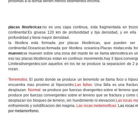
proximas a la dorsal tienen menos sedimentos encima.
placas litosfericas
:no es una capa continua, esta fragmentada en trozos ll
continental:Es gruesa 120 km de profundidad y bja densidad, y en ella 
profundidad y tiene mayor densidad.
la litosfera esta formada por placas litosfericas, que pueden ser d
continental.Oceanicas:formada por litosfera oceanica.Placas mixtas:esta f
mueven
:se mueven sobre una zona del manto ke se llama atenosfera.es una 
eso las placas litosfericas estan en continuo movimiento.hay 3 tipos:conver
Limitesdivergentes:son aquellos en los ke se produce la separacion de 2 p
rozan.
Terremotos:
El punto donde se produce un terremoto se llama foco o hipocen
encuentra mas proximo al hipocentro.
Las fallas:
Una falla es una fractur
desplazan.
Normal:
se produce por fuerzas divergentes sobre el terreno qu
produce por fuerzas convergentes sobre el terreno que se fractura y como
desplazan los bloques de terreno, sin hundimiento ni elevacion.
Las rocas ma
enfriamiento y solidificacion del magma.
Las rocas metamorficas:
Las rocas m
por metamorfismo.