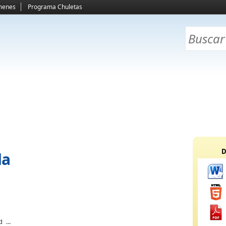
menes
Programa Chuletas
D
da
ad de