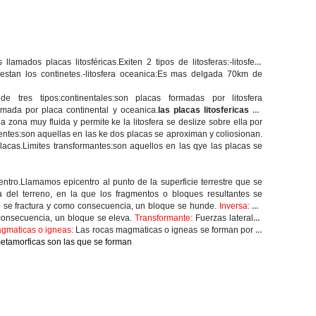
amados placas litosféricas.Exiten 2 tipos de litosferas:-litosfera
estan los continetes.-litosfera oceanica:Es mas delgada 70km de
e tres tipos:continentales:son placas formadas por litosfera
ormada por placa continental y oceanica.
las placas litosfericas se
zona muy fluida y permite ke la litosfera se deslize sobre ella por
gentes:son aquellas en las ke dos placas se aproximan y coliosionan.
lacas.Limites transformantes:son aquellos en las qye las placas se
tro.Llamamos epicentro al punto de la superficie terrestre que se
a del terreno, en la que los fragmentos o bloques resultantes se
e se fractura y como consecuencia, un bloque se hunde.
Inversa:
Se
 consecuencia, un bloque se eleva.
Transformante:
Fuerzas laterales
gmaticas o igneas:
Las rocas magmaticas o igneas se forman por el
etamorficas son las que se forman