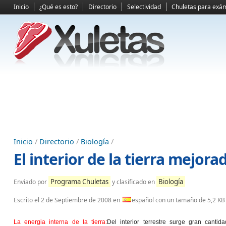
Inicio
¿Qué es esto?
Directorio
Selectividad
Chuletas para exá
Inicio
/
Directorio
/
Biología
/
El interior de la tierra mejora
Programa Chuletas
Biología
Enviado por
y clasificado en
Escrito el
2 de Septiembre de 2008
en
español con un tamaño de 5,2 KB
La energia interna de la tierra:
Del interior terrestre surge gran cantid