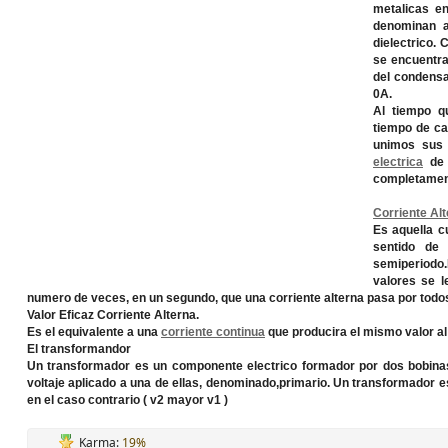
metalicas en
denominan a
dielectrico.
se encuentr
del condensad
0A.
Al tiempo q
tiempo de ca
unimos sus
electrica
de 
completament
Corriente Al
Es aquella c
sentido de 
semiperiodo.
valores se l
numero de veces, en un segundo, que una corriente alterna pasa por todos 
Valor Eficaz Corriente Alterna.
Es el equivalente a una
corriente continua
que producira el mismo valor al
El transformandor
Un transformador es un componente electrico formador por dos bobinas
voltaje aplicado a una de ellas, denominado,primario. Un transformador e
en el caso contrario ( v2 mayor v1 )
Karma:
19%