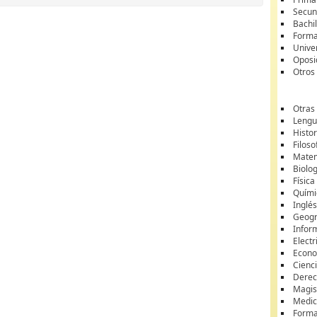
Secun
Bachil
Forma
Unive
Oposi
Otros
Otras
Lengua
Histor
Filoso
Matem
Biolo
Física
Quími
Inglé
Geogr
Infor
Electr
Econ
Cienci
Dere
Magis
Medic
Forma