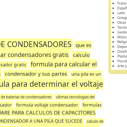
Franc
Españ
Latín
Grieg
Otras
Tecnol
Geolo
Músic
DE CONDENSADORES
Religi
que es
Depor
Diseñ
lar condensadores gratis
calculo
Plásti
Psicol
formula para calcular el
sador gratis
Arte 
s
condensador y sus partes
una pila es un
la para determinar el voltaje
 de baterias de condensadores
ultimas tecnologias del
nsador
formula voltaje condensador
formulas
ARE PARA CALCULOS DE CAPACITORES
NDENSADOR A UNA PILA QUE SUCEDE
calculo de