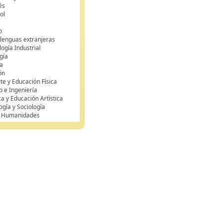
és
ol
o
 lenguas extranjeras
ogía Industrial
gía
a
ón
te y Educación Física
o e Ingeniería
ca y Educación Artística
ogía y Sociología
y Humanidades