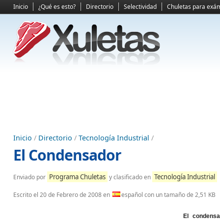
Inicio
¿Qué es esto?
Directorio
Selectividad
Chuletas para exá
Inicio
/
Directorio
/
Tecnología Industrial
/
El Condensador
Programa Chuletas
Tecnología Industrial
Enviado por
y clasificado en
Escrito el
20 de Febrero de 2008
en
español con un tamaño de 2,51 KB
El condens