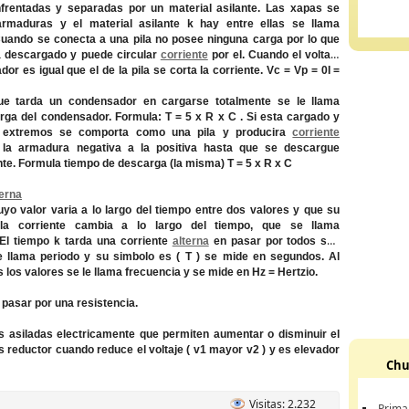
frentadas y separadas por un material asilante. Las xapas se
rmaduras y el material asilante k hay entre ellas se llama
 Cuando se conecta a una pila no posee ninguna carga por lo que
a descargado y puede circular
corriente
por el. Cuando el voltaje
or es igual que el de la pila se corta la corriente. Vc = Vp = 0I =
ue tarda un condensador en cargarse totalmente se le llama
rga del condensador. Formula: T = 5 x R x C . Si esta cargado y
 extremos se comporta como una pila y producira
corriente
la armadura negativa a la positiva hasta que se descargue
e. Formula tiempo de descarga (la misma) T = 5 x R x C
terna
uyo valor varia a lo largo del tiempo entre dos valores y que su
la corriente cambia a lo largo del tiempo, que se llama
El tiempo k tarda una corriente
alterna
en pasar por todos sus
e llama periodo y su simbolo es ( T ) se mide en segundos. Al
los valores se le llama frecuencia y se mide en Hz = Hertzio.
 pasar por una resistencia.
 asiladas electricamente que permiten aumentar o disminuir el
s reductor cuando reduce el voltaje ( v1 mayor v2 ) y es elevador
Chu
Visitas: 2.232
Prima