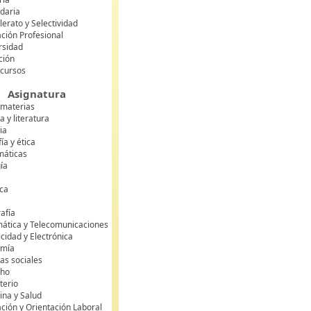
daria
lerato y Selectividad
ción Profesional
rsidad
ción
 cursos
Asignatura
 materias
 y literatura
ia
fía y ética
áticas
gía
ca
s
afía
mática y Telecomunicaciones
icidad y Electrónica
omía
as sociales
cho
terio
ina y Salud
ción y Orientación Laboral