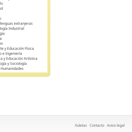
és
ol
o
 lenguas extranjeras
ogía Industrial
gía
a
ón
te y Educación Física
o e Ingeniería
ca y Educación Artística
ogía y Sociología
y Humanidades
Xuletas
Contacto
Aviso legal