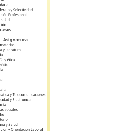
daria
lerato y Selectividad
ción Profesional
rsidad
ción
 cursos
Asignatura
 materias
 y literatura
ia
fía y ética
áticas
gía
ca
s
afía
mática y Telecomunicaciones
icidad y Electrónica
omía
as sociales
cho
terio
ina y Salud
ción y Orientación Laboral