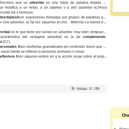
Decimos que un
adverbio
es una clase de palabra dotada de
ue modifica a un verbo, a un adjetivo o a otro adverbio ej:
Ahora
ol está
má s
hermoso.
dverbiales//
son expresiones formadas por grupos de palabras que
n solo adverbio. ej:
Tal vez
vayamos al cine. . Mide
má s o menos
tres
verbial
es el que tiene por núcleo un adverbio:
muy bien
,
temprano .
característica del sintagma adverbial es la de
complemento
al
(CC).
ersonales //
son morfemas gramaticales sin contenido léxico que en
 usual mente se refieren a personas animales o cosas
flexivos //
son
algunos verbos en q la acción recae sobre el propio
Visitas: 31.189
Chu
Prima