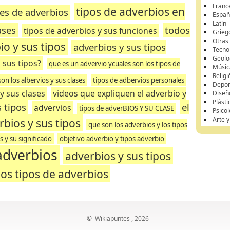
Franc
tipos de adverbios en
ses de adverbios
Españ
Latín
ases
todos
tipos de adverbios y sus funciones
Grieg
Otras
o y sus tipos
adverbios y sus tipos
Tecnol
Geolo
 sus tipos?
que es un advervio ycuales son los tipos de
Músic
Religi
on los albervios y sus clases
tipos de adbervios personales
Depor
y sus clases
videos que expliquen el adverbio y
Diseñ
Plásti
 tipos
el
advervios
tipos de adverBIOS Y SU CLASE
Psicol
Arte 
rbios y sus tipos
que son los adverbios y los tipos
s y su significado
objetivo adverbio y tipos adverbio
adverbios
adverbios y sus tipos
los tipos de adverbios
©
Wikiapuntes
, 2026