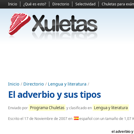
Inicio
¿Qué es esto?
Directorio
Selectividad
Chuletas para exá
Inicio
/
Directorio
/
Lengua y literatura
/
El adverbio y sus tipos
Programa Chuletas
Lengua y literatura
Enviado por
y clasificado en
Escrito el
17 de Noviembre de 2007
en
español con un tamaño de 1,07 
el adverbio y