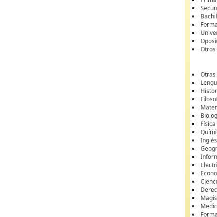
Secun
Bachil
Forma
Unive
Oposi
Otros
Otras
Lengua
Histor
Filoso
Matem
Biolo
Física
Quími
Inglé
Geogr
Infor
Electr
Econ
Cienci
Dere
Magis
Medic
Forma