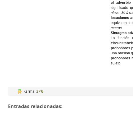
el adverbio
significado q
nieva. Mi á rb
locuciones a
equivalen a u
metros.
Sintagma ad
La función 
circunstanci
prononbres p
una orasion q
prononbres re
sujeto
Karma:
37%
Entradas relacionadas: