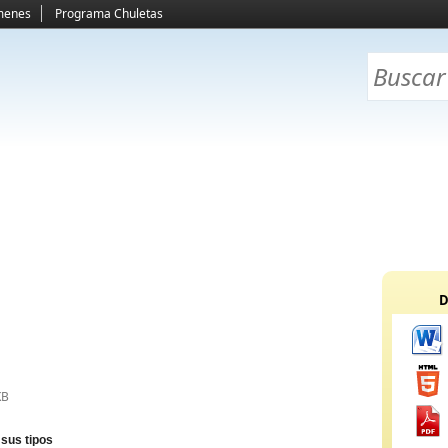
menes
Programa Chuletas
D
KB
 sus tipos