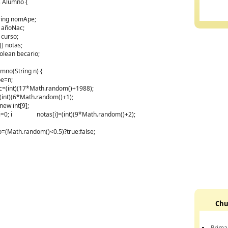
 Alumno {
ing nomApe;
 añoNac;
curso;
] notas;
lean becario;
no(String n) {
=n;
t)(17*Math.random()+1988);
)(6*Math.random()+1);
 int[9];
0; i
notas[i]=(int)(9*Math.random()+2);
th.random()<0.5)?true:false;
Chu
Prima