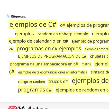
Etiquetas:
ejemplos de C#
c# ejemplos de progra
ejemplos
ejemplo
random en c sharp ejemplo
ejemplo de calendario en c#
ejemplo de program
programas en c# ejemplos
c#
ejemplos program
EJEMPLOS DE PROGRAMACION DE C#
chuletas 
ejempl
programa de una empacadora en c#
maths
c#
sintaxis 
ejemplos de telecomunicaciones en informatica
ejemplos de
trucos c#
codigo c# random
programas c#
ejemplos de random en 