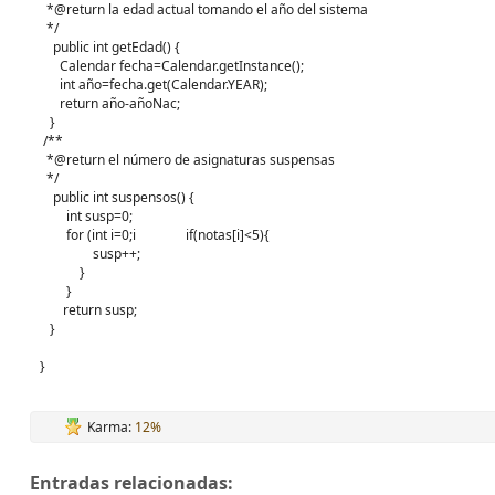
*@return la edad actual tomando el año del sistema
*/
public int getEdad() {
Calendar fecha=Calendar.getInstance();
int año=fecha.get(Calendar.YEAR);
return año-añoNac;
}
/**
*@return el número de asignaturas suspensas
*/
public int suspensos() {
int susp=0;
for (int i=0;i
if(notas[i]<5){
susp++;
}
}
return susp;
}
}
Karma:
12%
Entradas relacionadas: