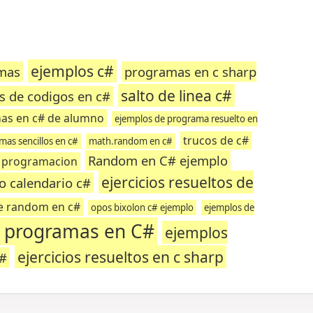
ejemplos c#
mas
programas en c sharp
salto de linea c#
s de codigos en c#
as en c# de alumno
ejemplos de programa resuelto en
trucos de c#
as sencillos en c#
math.random en c#
Random en C# ejemplo
c programacion
ejercicios resueltos de
o calendario c#
de random en c#
opos bixolon c# ejemplo
ejemplos de
 programas en C#
ejemplos
ejercicios resueltos en c sharp
c#