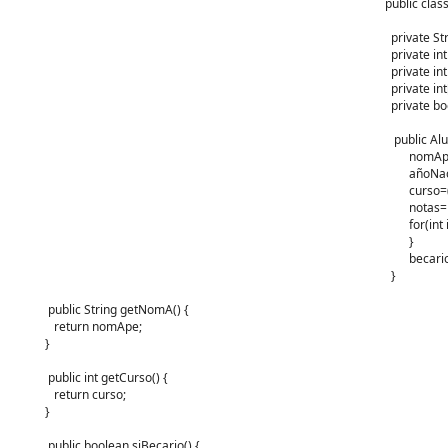
public class
private Str
private int
private int 
private int[
private boo
public Alum
nomApe
añoNac=(in
curso=(int
notas=new
for(int i=
}
becario=(Ma
}
public String getNomA() {
return nomApe;
}
public int getCurso() {
return curso;
}
public boolean siBecario() {