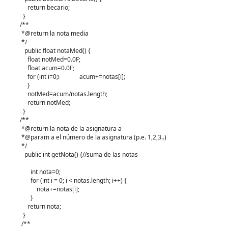
return becario;
}
/**
*@return la nota media
*/
public float notaMed() {
float notMed=0.0F;
float acum=0.0F;
for (int i=0;i
acum+=notas[i];
}
notMed=acum/notas.length;
return notMed;
}
/**
*@return la nota de la asignatura a
*@param a el número de la asignatura (p.e. 1,2,3..)
*/
public int getNota() {//suma de las notas
int nota=0;
for (int i = 0; i < notas.length; i++) {
nota+=notas[i];
}
return nota;
}
/**