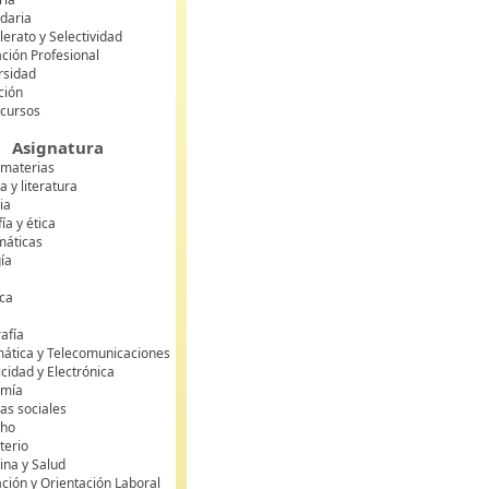
daria
lerato y Selectividad
ción Profesional
rsidad
ción
 cursos
Asignatura
 materias
 y literatura
ia
fía y ética
áticas
gía
ca
s
afía
mática y Telecomunicaciones
icidad y Electrónica
omía
as sociales
cho
terio
ina y Salud
ción y Orientación Laboral