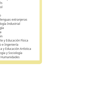
és
ol
o
 lenguas extranjeras
ogía Industrial
gía
a
ón
te y Educación Física
o e Ingeniería
ca y Educación Artística
ogía y Sociología
y Humanidades