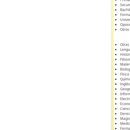
Secun
Bachil
Forma
Unive
Oposi
Otros
Otras
Lengua
Histor
Filoso
Matem
Biolo
Física
Quími
Inglé
Geogr
Infor
Electr
Econ
Cienci
Dere
Magis
Medic
Forma