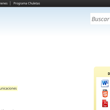
menes
Programa Chuletas
D
unicaciones