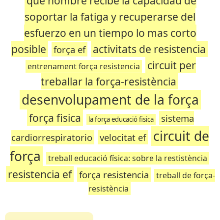
que nombre recibe la capacidad de
soportar la fatiga y recuperarse del
esfuerzo en un tiempo lo mas corto
posible
activitats de resistencia
força ef
circuit per
entrenament força resistencia
treballar la força-resistència
desenvolupament de la força
força fisica
sistema
la força educació fisica
circuit de
cardiorrespiratorio
velocitat ef
força
treball educació física: sobre la restistència
resistencia ef
força resistencia
treball de força-
resistència