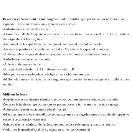
Beneficis entrenament resist
·
Augment volum cardiac que permet al cor rebre mes sang i
expulsar un volum de sang mes gran en cada sistole
·
Enfortiment de les parets del cor
·
Disminucio de la freqüencia cardiaca.El cor es torna mes eficient i hi ha un estalvi
d'energia durant l'esforç fisic
·
Increment de la capil·laritat,per l'augment d'oxigen al muscul esqueletic
·
Incidencia positiva en el sistema respiratori.Millora de la capacitat pulmonar
·
Activacio dels organs de desintoxicacion per a eliminar substancies sobrants
·
Enfortiment del sistema muscular
·
Activacio del metabolisme
·
Augment del colesterol HLD i disminucio del LDL
·
Mes participacio metabolica dels lipids per a obtindre energia
·
Millor eliminacio de lactat de la sang,cosa que possibilita una recuperacio millor i mes
rapida
Millorar la força
·
Repeticio:son moviments identics que provoquen una mateixa contraccio muscular
·
Serie:es la tanda de repeticions que es poden portar a terme amb la mateixa carrega
·
Carrega:es la resistencia imposada al muscul
·
Maxima repeticio:es el treball que es realitza una sola vegada,sense posibilitat de repetir-lo
sense la recuperacio necessaria
·
Intensitat:es la regulacio de l'esforç,prenent coma a referencia la maxima repeticio
·
Volum:es la quantitat total de kg alçats en un temps determinat