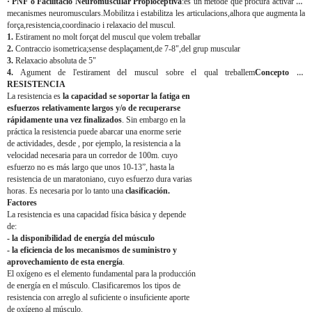
· PNF o Facilitacio Neuromuscular Propioceptiva
:es un metode que procura activar els
mecanismes neuromusculars.Mobilitza i estabilitza les articulacions,alhora que augmenta la
força,resistencia,coordinacio i relaxacio del muscul.
1.
Estirament no molt forçat del muscul que volem treballar
2.
Contraccio isometrica;sense desplaçament,de 7-8",del grup muscular
3.
Relaxacio absoluta de 5"
4.
Agument de l'estirament del muscul sobre el qual treballem
Concepto de
RESISTENCIA
La resistencia es
la capacidad se soportar la fatiga en
esfuerzos relativamente largos y/o de recuperarse
rápidamente una vez finalizados
. Sin embargo en la
práctica la resistencia puede abarcar una enorme serie
de actividades, desde , por ejemplo, la resistencia a la
velocidad necesaria para un corredor de 100m. cuyo
esfuerzo no es más largo que unos 10-13”, hasta la
resistencia de un maratoniano, cuyo esfuerzo dura varias
horas. Es necesaria por lo tanto una
clasificación.
Factores
La resistencia es una capacidad física básica y depende
de:
- la disponibilidad de energía del músculo
- la eficiencia de los mecanismos de suministro y
aprovechamiento de esta energía
.
El oxígeno es el elemento fundamental para la producción
de energía en el músculo. Clasificaremos los tipos de
resistencia con arreglo al suficiente o insuficiente aporte
de oxígeno al músculo.