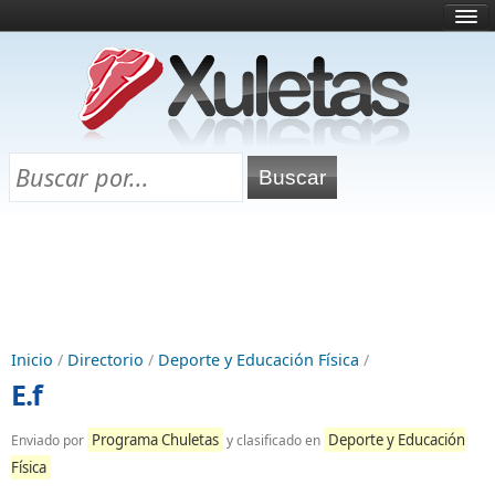
Inicio
¿Qué es esto?
Directorio
Selectividad
Chuletas para exámenes
Programa Chuletas
Inicio
/
Directorio
/
Deporte y Educación Física
/
E.f
Programa Chuletas
Deporte y Educación
Enviado por
y clasificado en
Física