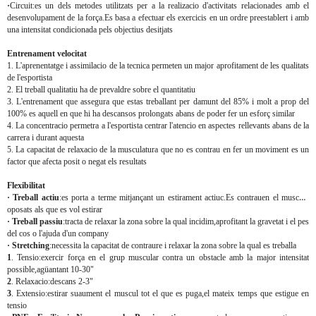
·
Circuit:es un dels metodes utilitzats per a la realizacio d'activitats relacionades amb el
desenvolupament de la força.Es basa a efectuar els exercicis en un ordre preestablert i amb
una intensitat condicionada pels objectius desitjats
Entrenament velocitat
1. L'aprenentatge i assimilacio de la tecnica permeten un major aprofitament de les qualitats
de l'esportista
2. El treball qualitatiu ha de prevaldre sobre el quantitatiu
3. L'entrenament que assegura que estas treballant per damunt del 85% i molt a prop del
100% es aquell en que hi ha descansos prolongats abans de poder fer un esforç similar
4. La concentracio permetra a l'esportista centrar l'atencio en aspectes rellevants abans de la
carrera i durant aquesta
5. La capacitat de relaxacio de la musculatura que no es contrau en fer un moviment es un
factor que afecta posit o negat els resultats
Flexibilitat
· Treball actiu
:es porta a terme mitjançant un estirament actiuc.Es contrauen el musculs
oposats als que es vol estirar
· Treball passiu
:tracta de relaxar la zona sobre la qual incidim,aprofitant la gravetat i el pes
del cos o l'ajuda d'un company
· Stretching
:necessita la capacitat de contraure i relaxar la zona sobre la qual es treballa
1
. Tensio:exercir força en el grup muscular contra un obstacle amb la major intensitat
possible,agüantant 10-30"
2
. Relaxacio:descans 2-3"
3
. Extensio:estirar suaument el muscul tot el que es puga,el mateix temps que estigue en
tensio