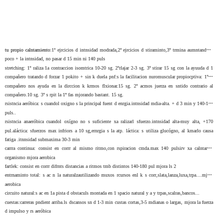
tu propio calntamiento
:1º ejrcicios d intnsidad modrada,2º ejrcicios d stiraminto,3º trmina aumntando 1
poco + la intnsidad, no pasar d 15 min ni 140 puls
stretching
: 1º raliza 1a contraccion isomtrica 10-20 sg. 2ºrlajar 2-3 sg. 3º stirar 15 sg con la ayuuda d 1
compañero tratando d forzar 1 pokito + sin k duela
pnf
:s la facilitacion nuromuscular propiocptiva: 1ºun
compañero nos ayuda en la dirccion k krmos flxionar.15 sg. 2º acmos juerza en sntido contrario al
compañero.10 sg. 3º s rpit la 1ª fas mjorando bastant. 15 sg.
rsistncia aeróbica
: s cuandol oxigno s la principal fuent d enrgia.intnsidad mdia-alta. + d 3 min y 140-170
puls..
rsistncia anaeróbica
cuandol oxígno no s suficiente xa ralizarl sfuerzo.intnsidad alta-muy alta, +170
pul.aláctica: sfuerzos max infriors a 10 sg,ernrgia s la atp. láctica: s utiliza glucógno, al kmarlo causa
fatiga .itnnsidad submaxima 30-3 min
carrra continua:
consist en corrr al mismo ritmo,con rspiracion cmda.max 140 pulsirv xa calntar al
organismo mjora aerobica
fartlek
: consist en corrr difrnts distancias a ritmos tmb distintos 140-180 pul mjora ls 2
entrnaminto total
: s ac n la naturalzautilizando muxos rcursos enl k s corr,slata,lanza,luxa,trpa....mjora
aerobica
circuito natural
:s ac en 1a pista d obstaculs montada en 1 spacio natural y a y trpas,scalras,bancos...
cuestas:
carreras pndient arriba.ls dscansos sn d 1-3 min custas cortas,3-5 mdianas o largas, mjora la fuerza
d impulso y rs aeróbica