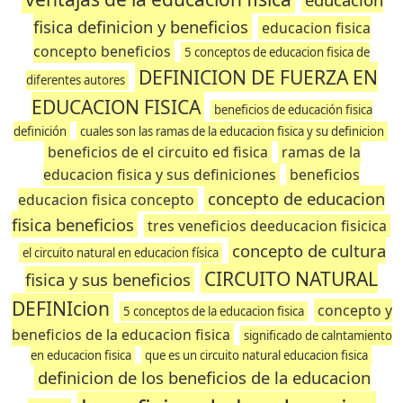
fisica definicion y beneficios
educacion fisica
concepto beneficios
5 conceptos de educacion fisica de
DEFINICION DE FUERZA EN
diferentes autores
EDUCACION FISICA
beneficios de educación fisica
definición
cuales son las ramas de la educacion fisica y su definicion
beneficios de el circuito ed fisica
ramas de la
educacion fisica y sus definiciones
beneficios
concepto de educacion
educacion fisica concepto
fisica beneficios
tres veneficios deeducacion fisicica
concepto de cultura
el circuito natural en educacion física
CIRCUITO NATURAL
fisica y sus beneficios
DEFINIcion
concepto y
5 conceptos de la educacion fisica
beneficios de la educacion fisica
significado de calntamiento
en educacion fisica
que es un circuito natural educacion fisica
definicion de los beneficios de la educacion