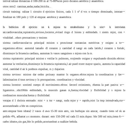
intrval:
ralizar distancias d 100-200 m al 75-80%con poco dscanso.aerobica y anaerobica.
otros mto2
: caminar,andar,nadar,biciclta...
circuit training:
ralizar 1 circuito d ejrcicios fisicos, cada 1 1 nº d vcs o tiempo dtrminado, intntando
finalizar en 180 puls y 120 al empzar. aerobica y anaerobica.
ls bnbicios dl ejrcicio sn k mjora tu mtabolismo y ls sist+ k intrvienn
sn:
cardiovascular,rspiratorio,nrvioso,locmtor.
,evitasl risgo d lsions y enfrmdads. t sients mjor, con +
vitalidad...rducs procuacions y tnsions
sistma cardiovascular:
su principal mision s proxcionar sustancias nutritivas y oxigno a todol
organismo.
efctos
: aumntal tamaño dl corazon y cantidad d sangr en cada latido,l corazon s fortalc,
disminuye la frcuencia cardiaca, aumntan ls vasos sanguinos s mjora con la rs.
sistma rspiratorio:
principal mision s vntilar ls pulmons, rcojiendo oxigno y expulsando dioxido.
efrctos
:
aumntar la vntilacion,disminuye la frcuencia rspiratoria,l air pued rcorrr mayor spacio, aumnta la capacidad
vital, cantidad d air k podmos expulsar, rs y rlajacion
sistma nrvioso:
mision dar ordns prcisasy mantnr ls organos.
efctos
:mjora la coordinacion y favorc
laliminacion d tnsn nrviosa y ls procupacions. coordinacion y vlocidad.
sistma locmtor:
sostienl cuerpo dl movimiento.
efctos:
favorcl crcimiento, rfuerza la part pasiva: usos
ligamntos...rdu100do enfrmdads, ls musculs ganan rs,fuerza,vlocidad y flxibilidad y s mjora la
cordinacion muscular.fuerza y flxibilidad.
vntajas d 1 dxtista entrnado:
rsist + x tnr + sangr, suda mjor y + rapido,rsist 1a tmp intrnalvada,sta +
acostumbrado a bbr en compticion.
ants:empzar bien idrata2 2 vasos d awa 15-30 min ants, sin burbujas sin azucar, cuando tiens sd sk as
prdido 4%, adlantat a s momnto.
durant
: entr 150-200 ml cada 15 min.
dspus
: bbr 500 ml min,tienn 6-7%
carbo idratos,sin gas,bbr lo prdido,acostumbrat a cualkier bebida.