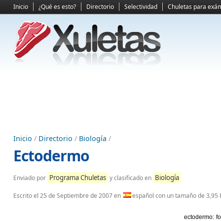
Inicio
¿Qué es esto?
Directorio
Selectividad
Chuletas para exá
Inicio
/
Directorio
/
Biología
/
Ectodermo
Programa Chuletas
Biología
Enviado por
y clasificado en
Escrito el
25 de Septiembre de 2007
en
español con un tamaño de 3,95 
ectodermo: fo