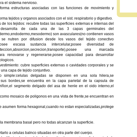
ra el sistema nervioso.
orma estructuras asociadas con las funciones de movimiento y
ma tejidos y organos asociados con el sist. respiratorio y digestivo.
s de los tejidos: recubre todas las superficies externas e internas del
 desarrolla de cada una de las 3 capas germinales del
dermo,endodermo,mesodermo) son avasculares(no contienen vasos
 se nutren por difusion desde los vasos del tejido conectivo
posee escasa sustancia intercelular,posee diversidad de
roteccion,absorcion,secrecion,transporte),posee una marcada
ara renovarse y regenerarse,posee capacidad para desarrollar
ologicos.
evestimiento: cubre superficies externas o cavidades corporales y se
una capa de tejido conjuntivo.
no simple:celulas delgadas se disponen en una sola hilera,se
sus bordes,se encuentra en la capa parietal de la capsula de
iñon,el segmento delgado del asa de henle en el oido interno,el
e como mosaico de poligonos en una vista de frente,se encuentran en
as que asumen forma hexagonal,cuando no estan especializadas,protege
on la membrana basal pero no todas alcanzan la superficie.
rtarlo a celulas balnco situadas en otra parte del cuerpo.