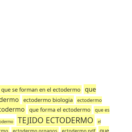
que
 que se forman en el ectodermo
todermo
ectodermo biologia
ectodermo
todermo
que forma el ectodermo
que es
TEJIDO ECTODERMO
ctodermo
el
que
ermo
ectodermo organos
ectodermo pdf