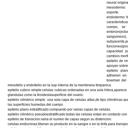
neural origina
mesodermo: f
soporte.
endodermo: for
caracteristica
cuerpo, se
embrion(ecto
sanguineos),
subyacente,
funciones(p
capacidad p
cambios morf
epitelio de r
apoyan sobre 
epitelio pla
adhieren en 
bowman del r
mesotelio y endoltelio en la sup interna de la membrana timpanica.
epitelio cubico simple:celulas cubicas ordenadas en una sola hilera,aparec
glandulas como la tiroideslasuperficie del ovario.
epitelio cilindrico simple: una sola capa de celulas altas,de tipo cilindric
las superficies humedas del cuerpo.
epitelio plano estratificado:compuesto por varias capas de celulas.
epitelio cilindrico pseudoestratificado:todas las celulas estan en contacto c
epitelio de transicion:varia el numeo de capas segun su distencion.
celulas endocrinas:liberan su producto en la sangre o en la linfa para transpo