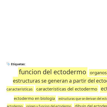
Etiquetas:
funcion del ectodermo
organos
estructuras se generan a partir del ec
ec
caracteristicas del ectodermo
caracteristicas
ectodermo en biologia
estructuras que se derivan del e
dibujo del ectod
ectodermo
origen y funcion del ectodermo