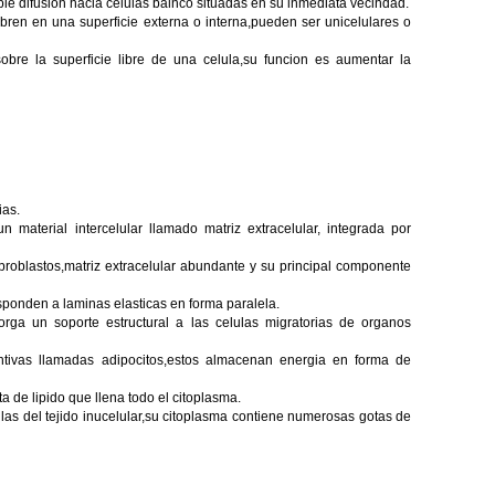
ple difusion hacia celulas balnco situadas en su inmediata vecindad.
bren en una superficie externa o interna,pueden ser unicelulares o
sobre la superficie libre de una celula,su funcion es aumentar la
ias.
 material intercelular llamado matriz extracelular, integrada por
ibroblastos,matriz extracelular abundante y su principal componente
esponden a laminas elasticas en forma paralela.
torga un soporte estructural a las celulas migratorias de organos
untivas llamadas adipocitos,estos almacenan energia en forma de
a de lipido que llena todo el citoplasma.
las del tejido inucelular,su citoplasma contiene numerosas gotas de