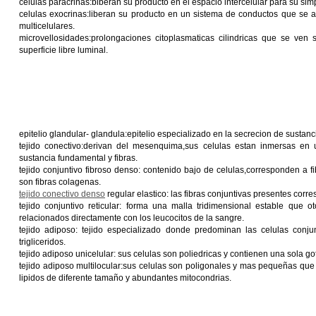
celulas paracrinas:biberan su producto en el espacio intercelular para su sim
celulas exocrinas:liberan su producto en un sistema de conductos que se a
multicelulares.
microvellosidades:prolongaciones citoplasmaticas cilindricas que se ven 
superficie libre luminal.
epitelio glandular- glandula:epitelio especializado en la secrecion de sustanc
tejido conectivo:derivan del mesenquima,sus celulas estan inmersas en un
sustancia fundamental y fibras.
tejido conjuntivo fibroso denso: contenido bajo de celulas,corresponden a f
son fibras colagenas.
tejido conectivo denso
regular elastico: las fibras conjuntivas presentes corr
tejido conjuntivo reticular: forma una malla tridimensional estable que o
relacionados directamente con los leucocitos de la sangre.
tejido adiposo: tejido especializado donde predominan las celulas conj
trigliceridos.
tejido adiposo unicelular: sus celulas son poliedricas y contienen una sola got
tejido adiposo multilocular:sus celulas son poligonales y mas pequeñas que 
lipidos de diferente tamaño y abundantes mitocondrias.