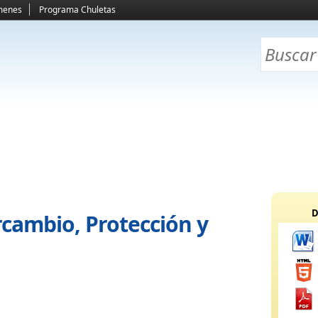
menes
Programa Chuletas
D
rcambio, Protección y