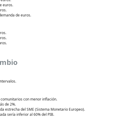
e euros.
ros.
a demanda de euros.
ros.
ros.
uros.
ambio
intervalos.
s comunitarios con menor inflación.
más de 2%.
nda estrecha del SME (Sistema Monetario Europeo).
ada sería inferior al 60% del PIB.