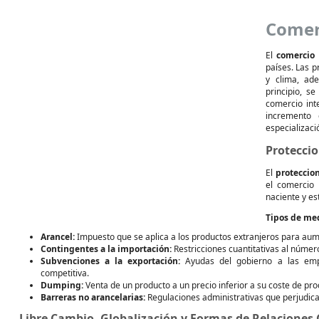
Comer
El
comercio 
países. Las p
y clima, ad
principio, s
comercio int
incremento 
especializaci
Protecci
El
proteccio
el comercio 
naciente y es
Tipos de med
Arancel:
Impuesto que se aplica a los productos extranjeros para aume
Contingentes a la importación:
Restricciones cuantitativas al númer
Subvenciones a la exportación:
Ayudas del gobierno a las emp
competitiva.
Dumping:
Venta de un producto a un precio inferior a su coste de pro
Barreras no arancelarias:
Regulaciones administrativas que perjudican
Libre Cambio, Globalización y Formas de Relaciones