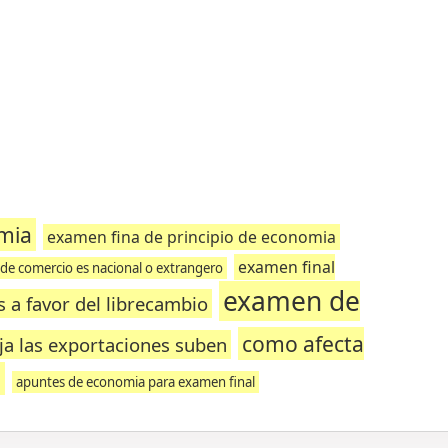
omia
examen fina de principio de economia
examen final
de comercio es nacional o extrangero
examen de
 a favor del librecambio
como afecta
aja las exportaciones suben
a
apuntes de economia para examen final