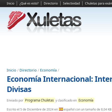
Inicio
¿Qué es esto?
Directorio
Selectividad
Chuletas para exá
Inicio
/
Directorio
/
Economía
/
Economía Internacional: Inte
Divisas
Programa Chuletas
Economía
Enviado por
y clasificado en
Escrito el
5 de Diciembre de 2024
en
español con un tamaño de 8,04 KB