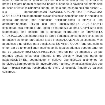
manto.Ls calamares sn carnivoros y tienen unos tentculos apra capturar a su
presa.El calamr nada muy deprisa pr que el aguade la cavidad del manto sale
del sifon,
ademas
ls calamres tienen una tinta que es cndo se kiere escapr de
sus depregadores.ARTROPODOS.ARACNIDOS,CRUSTACEOSY
MRIAPODOS:Esta segmentado,sus anillos no sn semejntes cmo ls anelidos,se
encutra agrupados.Tiene apendices articulads,como ls piezas d una
amrmdura,ademas utilizan eso para desplazarse.LS ARACNIDOS:El
cefalotorax esta frmado x una union de la cabeza al torax.ADOMEN:no esta
segmentado.Tiene orificios de ls glndulas hileras,tmbn sn crnivoros.LS
CRUSTACEOS:Cefalotorax:lleva ds pares eantenas sensoriales y cinco pares
de patas y ds foman para atacar a sus presas.ADOMEN:Es un segmento y cn
apendices q no utliciza para desplazarse.LS MIRIAPODOS:Tiene una cabeza
cn un par de antenas,tienen muchos anills iguales ademas pueden tener un
par de patas.ARTROPODOS.INSECTOS:Tiene un par de antenas y un par
grandes ojos.El torax esta frmanda x tres anilos y lleva tres pares de
patas.ADOMEN:Eta segmentado y nolleva apendices.Ls altamontes sn
herbivoros.Equinodermos:Sn invertebrados marinos.hay m,uxas especies que
llvan muxasa espinas recubiertas de piel y el esquleto frmado de palacas
calcareas.