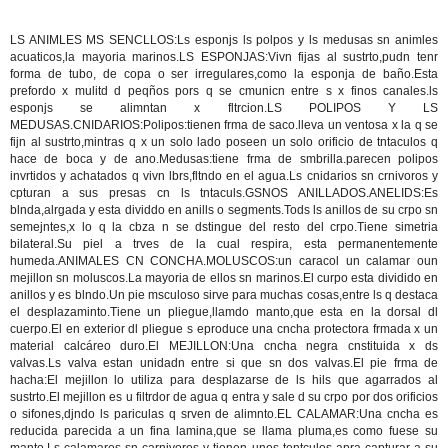
LS ANIMLES MS SENCLLOS:Ls esponjs ls polpos y ls medusas sn animles
acuaticos,la mayoria marinos.LS ESPONJAS:Vivn fijas al sustrto,pudn tenr
forma de tubo, de copa o ser irregulares,como la esponja de baño.Esta
prefordo x mulitd d peqños pors q se cmunicn entre s x finos canales.ls
esponjs se alimntan x fltrcion.LS POLIPOS Y LS
MEDUSAS.CNIDARIOS:Polipos:tienen frma de saco.lleva un ventosa x la q se
fijn al sustrto,mintras q x un solo lado poseen un solo orificio de tntaculos q
hace de boca y de ano.Medusas:tiene frma de smbrilla.parecen polipos
invrtidos y achatados q vivn lbrs,fltndo en el agua.Ls cnidarios sn crnivoros y
cpturan a sus presas cn ls tntaculs.GSNOS ANILLADOS.ANELIDS:Es
blnda,alrgada y esta dividdo en anills o segments.Tods ls anillos de su crpo sn
semejntes,x lo q la cbza n se dstingue del resto del crpo.Tiene simetria
bilateral.Su piel a trves de la cual respira, esta permanentemente
humeda.ANIMALES CN CONCHA.MOLUSCOS:un caracol un calamar oun
mejillon sn moluscos.La mayoria de ellos sn marinos.El curpo esta dividido en
anillos y es blndo.Un pie msculoso sirve para muchas cosas,entre ls q destaca
el desplazaminto.Tiene un pliegue,llamdo manto,que esta en la dorsal dl
cuerpo.El en exterior dl pliegue s eproduce una cncha protectora frmada x un
material calcáreo duro.El MEJILLON:Una cncha negra cnstituida x ds
valvas.Ls valva estan unidadn entre si que sn dos valvas.El pie frma de
hacha:El mejillon lo utiliza para desplazarse de ls hils que agarrados al
sustrto.El mejillon es u filtrdor de agua q entra y sale d su crpo por dos orificios
o sifones,djndo ls pariculas q srven de alimnto.EL CALAMAR:Una cncha es
reducida parecida a un fina lamina,que se llama pluma,es como fuese su