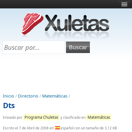
Inicio
¿Qué es esto?
Directorio
Selectividad
Chuletas para exámenes
Programa Chuletas
Inicio
/
Directorio
/
Matemáticas
/
Dts
Programa Chuletas
Matemáticas
Enviado por
y clasificado en
Escrito el
7 de Abril de 2008
en
español con un tamaño de 3,12 KB