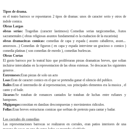
Tipos de drama.
en el teatro barroco se repsentaron 2 tipos de dramas: unos de caracter serio y otros de
indole comica.
Obras Largas
obras serias:
Tragedias (caracter lastimoso) Comedias serias targicomedias, Autos
sacramentales ( obras religiosas asuntos fundamental es la exaltacion de la eucaristia)
obras dramacitcas comicas:
comedias de capa y espada ( asunto caballeros, asuntos
amorosos...) Comedias de figuron ( en capa y espada interviene un gracioso o comico )
comedia platinas ( son comedias de enredo ), comedias burlescas.
Obras Cortas
El gusto barroco por lo teatral hizo que proliferaran piezas dramaticas breves, que solian
incluirse intercaladas en la representacion de las obras extensas. Se descacan los siguientes
generos .
Entremeses:
Eran piezas de solo un acto
Loas:
Eran de caracter comico en el que se pretendia ganar el silencio del publico.
Bailes:
Eran el intermedio de al representacion, sus principales elementos era la musica , el
canto y el baile.
Jácaras:
Se trataban de romances cantados ke trataban de luchas entre rufianes y
hampones.
Migigangas:
consitian en dandzas descompuestas y movimientos ridiculos.
Follas:
Eran breves estructuras comicas que serbian de pretexto para cantar y bailar.
Los corrales de comedias
Las representaciones barrocas se realizaron en corrales, eran patios interiores de una