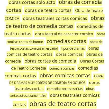
obras de comedia
obras cortas solo acto
cortas
obras de teatro cortas
Obra de Teatro
obras
obras teatrales cortas comicas
COMICA
de teatro de comedia cortas
comedias de
teatro cortas
obra teatral de caracter comico
obras
comedias cortas
comicas cortas de humor
obras de
obras
teatro cortas comicas en español
tipos de dramas
comicas de teatro cortas
obras comicas
obras de
obras cortas de comedia
comedia
Obras Cortas
comedias
de Teatro Comedia
comedia comicas
obras comicas cortas
comicas cortas
OBRAS
obras
DE DRAMAS MUY CORTAS DE COMEDIA EN GOLBOS
teatrales cortas
comedias cortas escritas
obras
obras teatrales comicas
cortasautosacramentales
obras de teatro cortas
cortas