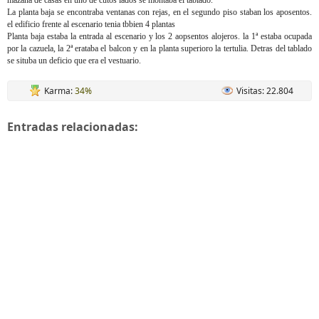
mazana de casas en uno de cutos lados se montaba el tablado.
La planta baja se encontraba ventanas con rejas, en el segundo piso staban los aposentos.
el edificio frente al escenario tenia tbbien 4 plantas
Planta baja estaba la entrada al escenario y los 2 aopsentos alojeros. la 1ª estaba ocupada
por la cazuela, la 2ª erataba el balcon y en la planta superioro la tertulia. Detras del tablado
se situba un deficio que era el vestuario.
Karma:
34%
Visitas: 22.804
Entradas relacionadas: