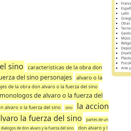
Franc
Españ
Latín
Grieg
Otras
Tecnol
Geolo
Músic
Religi
Depor
Diseñ
Plásti
Psicol
el sino
caracteristicas de la obra don
Arte 
fuerza del sino personajes
alvaro o la
es de la obra don alvaro o la fuerza del sino
 monologos de alvaro o la fuerza del
la accion
n alvaro o la fuerza del sino
sino
lvaro la fuerza del sino
partes de un
don alvaro y l
 dialogos de don alvaro y la fuerza del sino