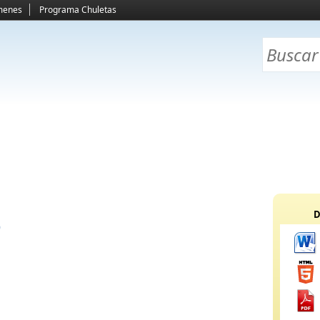
menes
Programa Chuletas
D
o