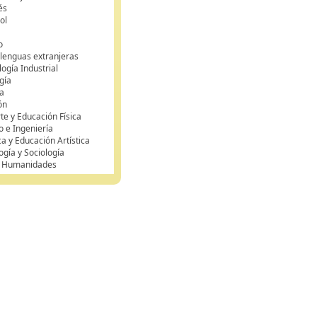
és
ol
o
 lenguas extranjeras
ogía Industrial
gía
a
ón
te y Educación Física
o e Ingeniería
ca y Educación Artística
ogía y Sociología
y Humanidades