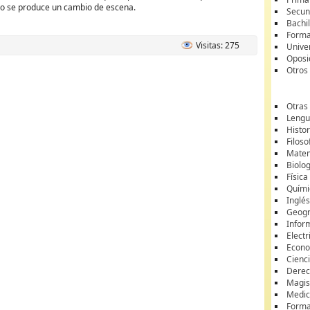
io se produce un cambio de escena.
Secun
Bachil
Forma
Visitas: 275
Unive
Oposi
Otros
Otras
Lengua
Histor
Filoso
Matem
Biolo
Física
Quími
Inglé
Geogr
Infor
Electr
Econ
Cienci
Dere
Magis
Medic
Forma