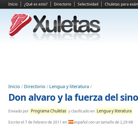
Inicio
¿Qué es esto?
Directorio
Selectividad
Chuletas para exá
Inicio
/
Directorio
/
Lengua y literatura
/
Don alvaro y la fuerza del sin
Programa Chuletas
Lengua y literatura
Enviado por
y clasificado en
Escrito el
7 de Febrero de 2011
en
español con un tamaño de 2,29 KB