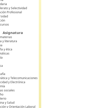
daria
lerato y Selectividad
ción Profesional
rsidad
ción
 cursos
Asignatura
 materias
 y literatura
ia
fía y ética
áticas
gía
ca
s
afía
mática y Telecomunicaciones
icidad y Electrónica
omía
as sociales
cho
terio
ina y Salud
ción y Orientación Laboral