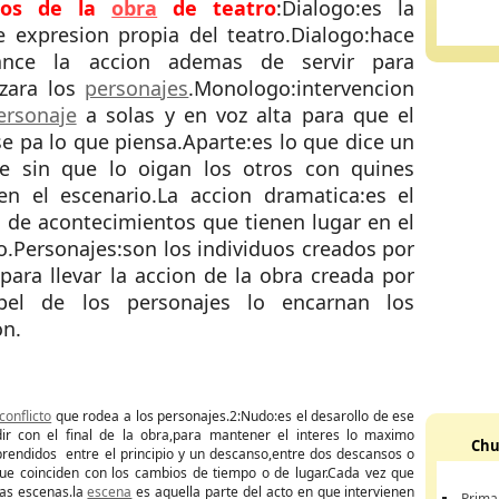
tos de la
obra
de teatro
:Dialogo:es la
 expresion propia del teatro.Dialogo:hace
nce la accion ademas de servir para
izara los
personajes
.Monologo:intervencion
ersonaje
a solas y en voz alta para que el
se pa lo que piensa.Aparte:es lo que dice un
je sin que lo oigan los otros con quines
n el escenario.La accion dramatica:es el
 de acontecimientos que tienen lugar en el
o.Personajes:son los individuos creados por
 para llevar la accion de la obra creada por
apel de los personajes lo encarnan los
on.
conflicto
que rodea a los personajes.2:Nudo:es el desarollo de ese
cidir con el final de la obra,para mantener el interes lo maximo
Chu
prendidos entre el principio y un descanso,entre dos descansos o
que coinciden con los cambios de tiempo o de lugar.Cada vez que
ias escenas.la
escena
es aquella parte del acto en que intervienen
Prima