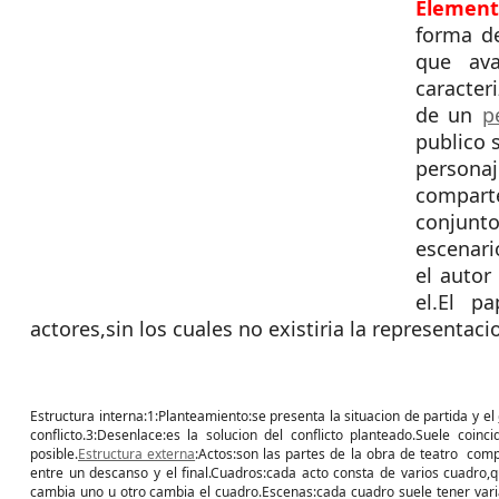
Elemen
forma de
que ava
caracter
de un
p
publico 
persona
comparte
conjunto
escenari
el autor
el.El p
actores,sin los cuales no existiria la representaci
Estructura interna:1:Planteamiento:se presenta la situacion de partida y el
conflicto.3:Desenlace:es la solucion del conflicto planteado.Suele coin
posible.
Estructura externa
:Actos:son las partes de la obra de teatro com
entre un descanso y el final.Cuadros:cada acto consta de varios cuadro,
cambia uno u otro cambia el cuadro.Escenas:cada cuadro suele tener var