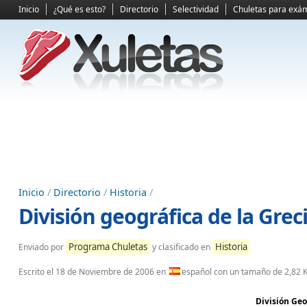
Inicio
¿Qué es esto?
Directorio
Selectividad
Chuletas para exá
Inicio
/
Directorio
/
Historia
/
División geográfica de la Grec
Programa Chuletas
Historia
Enviado por
y clasificado en
Escrito el
18 de Noviembre de 2006
en
español con un tamaño de 2,82 
División Geo