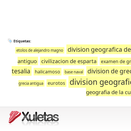
Etiquetas:
division geografica de
etolos de alejandro magno
antiguo
civilizacion de esparta
examen de gr
tesalia
division de gr
halicamoso
base naval
division geografi
eurotos
grecia antigua
geografia de la cu