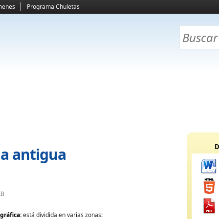
menes
Programa Chuletas
D
ia antigua
KB
gráfica
:
está dividida en varias zonas: