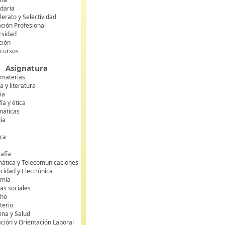
daria
lerato y Selectividad
ción Profesional
rsidad
ción
 cursos
Asignatura
 materias
 y literatura
ia
fía y ética
áticas
gía
ca
s
afía
mática y Telecomunicaciones
icidad y Electrónica
omía
as sociales
cho
terio
ina y Salud
ción y Orientación Laboral