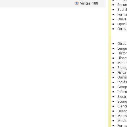
Visitas: 188
Secun
Bachil
Forma
Unive
Oposi
Otros
Otras
Lengua
Histor
Filoso
Matem
Biolo
Física
Quími
Inglé
Geogr
Infor
Electr
Econ
Cienci
Dere
Magis
Medic
Forma