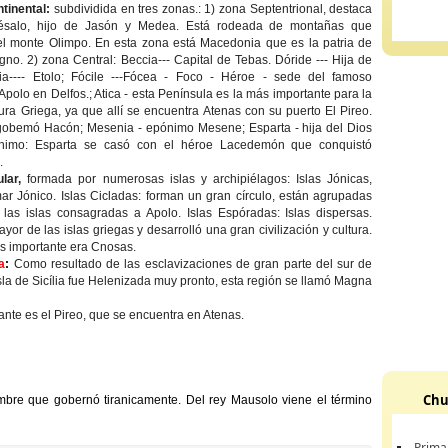
ntinental:
subdividida en tres zonas.: 1) zona Septentrional, destaca
 Tésalo, hijo de Jasón y Medea. Está rodeada de montañas que
el monte Olimpo. En esta zona está Macedonia que es la patria de
no. 2) zona Central: Beccia--- Capital de Tebas. Dóride --- Hija de
ia---- Etolo; Fócile ---Fócea - Foco - Héroe - sede del famoso
Apolo en Delfos.; Atica - esta Península es la más importante para la
ltura Griega, ya que allí se encuentra Atenas con su puerto El Pireo.
 gobemó Hacón; Mesenia - epónimo Mesene; Esparta - hija del Dios
ónimo: Esparta se casó con el héroe Lacedemón que conquistó
.
ular,
formada por numerosas islas y archipiélagos: Islas Jónicas,
ar Jónico. Islas Cicladas: forman un gran círculo, están agrupadas
 las islas consagradas a Apolo. Islas Espóradas: Islas dispersas.
yor de las islas griegas y desarrolló una gran civilización y cultura.
s importante era Cnosas.
a
:
Como resultado de las esclavizaciones de gran parte del sur de
 Isla de Sicília fue Helenizada muy pronto, esta región se llamó Magna
ante es el Pireo, que se encuentra en Atenas.
Chu
ombre que gobernó tiranicamente. Del rey Mausolo viene el término
Prima