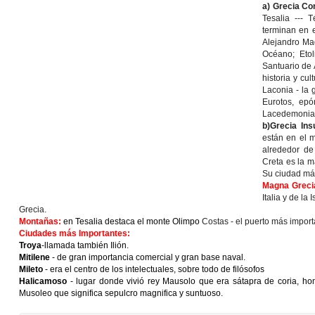
a) Grecia Co
Tesalia ---
terminan en 
Alejandro Mag
Océano; Etol
Santuario de 
historia y cu
Laconia - la
Eurotos, ep
Lacedemonia
b)
Grecia Ins
están en el m
alrededor de
Creta es la ma
Su ciudad má
Magna Greci
Italia y de la
Grecia.
Montañas:
en Tesalia destaca el monte Olimpo
Costas - el puerto más import
Ciudades más Importantes:
Troya
-llamada también Ilión.
Mitilene
- de gran importancia comercial y gran base naval.
Mileto
- era el centro de los intelectuales, sobre todo de filósofos
Halicamoso
- lugar donde vivió rey Mausolo que era sátapra de coria, h
Musoleo que significa sepulcro magnifica y suntuoso.