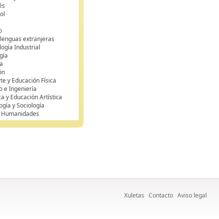
és
ol
o
 lenguas extranjeras
ogía Industrial
gía
a
ón
te y Educación Física
o e Ingeniería
ca y Educación Artística
ogía y Sociología
y Humanidades
Xuletas
Contacto
Aviso legal