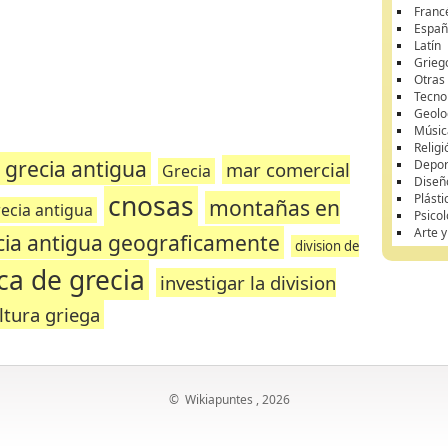
Franc
Españ
Latín
Grieg
Otras
Tecnol
Geolo
Músic
Religi
 grecia antigua
Depor
mar comercial
Grecia
Diseñ
cnosas
Plásti
montañas en
ecia antigua
Psicol
Arte 
ecia antigua geograficamente
division de
ca de grecia
investigar la division
ltura griega
©
Wikiapuntes
, 2026