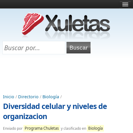
Inicio
¿Qué es esto?
Directorio
Selectividad
Chuletas para exámenes
Programa Chuletas
Inicio
/
Directorio
/
Biología
/
Diversidad celular y niveles de
organizacion
Programa Chuletas
Biología
Enviado por
y clasificado en