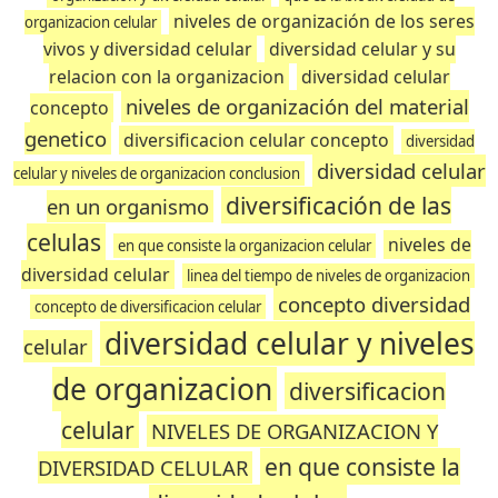
niveles de organización de los seres
organizacion celular
vivos y diversidad celular
diversidad celular y su
relacion con la organizacion
diversidad celular
niveles de organización del material
concepto
genetico
diversificacion celular concepto
diversidad
diversidad celular
celular y niveles de organizacion conclusion
diversificación de las
en un organismo
celulas
niveles de
en que consiste la organizacion celular
diversidad celular
linea del tiempo de niveles de organizacion
concepto diversidad
concepto de diversificacion celular
diversidad celular y niveles
celular
de organizacion
diversificacion
celular
NIVELES DE ORGANIZACION Y
en que consiste la
DIVERSIDAD CELULAR