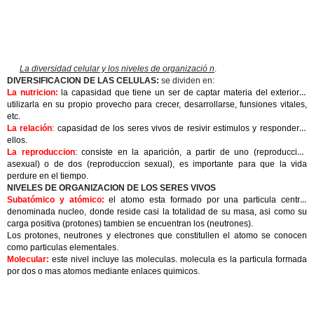
La diversidad celular y los niveles de organizació n
.
DIVERSIFICACION DE LAS CELULAS:
se dividen en:
La nutricion:
la capasidad que tiene un ser de captar materia del exterior y
utilizarla en su propio provecho para crecer, desarrollarse, funsiones vitales,
etc.
La relación
:
capasidad de los seres vivos de resivir estimulos y responder a
ellos.
La reproduccion
: consiste en la aparición, a partir de uno (reproduccion
asexual) o de dos (reproduccion sexual), es importante para que la vida
perdure en el tiempo.
NIVELES DE ORGANIZACION DE LOS SERES VIVOS
Subatómico y atómico:
el atomo esta formado por una particula central
denominada nucleo, donde reside casi la totalidad de su masa, asi como su
carga positiva (protones) tambien se encuentran los (neutrones).
Los protones, neutrones y electrones que constitullen el atomo se conocen
como particulas elementales.
Molecular:
este nivel incluye las moleculas. molecula es la particula formada
por dos o mas atomos mediante enlaces quimicos.