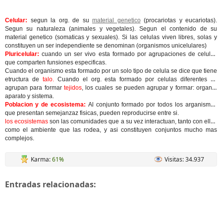
Celular:
segun la org. de su
material genetico
(procariotas y eucariotas).
Segun su naturaleza (animales y vegetales). Segun el contenido de su
material genetico (somaticas y sexuales). Si las celulas viven libres, solas y
constituyen un ser independiente se denominan (organismos unicelulares)
Pluricelular:
cuando un ser vivo esta formado por agrupaciones de celulas
que comparten funsiones especificas.
Cuando el organismo esta formado por un solo tipo de celula se dice que tiene
etructura de
talo.
Cuando el org. esta formado por celulas diferentes se
agrupan para formar
tejidos
, los cuales se pueden agrupar y formar: organo,
aparato y sistema.
Poblacion y de ecosistema:
Al conjunto formado por todos los arganismos
que presentan semejanzaz fisicas, pueden reproducirse entre si.
los ecosistemas
son las comunidades que a su vez interactuan, tanto con ellas
como el ambiente que las rodea, y asi constituyen conjuntos mucho mas
complejos.
Karma:
61%
Visitas: 34.937
Entradas relacionadas: