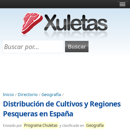
Inicio
¿Qué es esto?
Directorio
Selectividad
Chuletas para exámenes
Programa Chuletas
Inicio
/
Directorio
/
Geografía
/
Distribución de Cultivos y Regiones
Pesqueras en España
Programa Chuletas
Geografía
Enviado por
y clasificado en