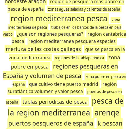
noroeste aragon
region de pesquera mas pobre en
pesca de españa
zonas aguas saladas y calientes de españa
region mediterranea pesca
zona
mediterránea de pesca
trabajos en los barcos de la pesca en pais
¿que son regiones pesqueras?
region cantabrica
vasco
pesca
region mediterranea pesquera especies
merluza de las costas gallegas
que se pesca en la
zona
zona mediterranea
regiones de la tablaperiodica
regiones pesqueras en
pobre en pesca
España y volumen de pesca
zona pobre en pesca en
que cultivo tiene puerto madrid
región
españa
suratlántica volumen y valor pesca
puertos de pesca en
pesca de
tablas periodicas de pesca
españa
la region mediterranea
arenqe
puertos pesqueros de españa
k pescan