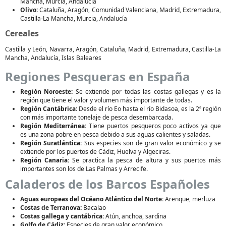
Mancha, Murcia, Andalucía
Olivo:
Cataluña, Aragón, Comunidad Valenciana, Madrid, Extremadura,
Castilla-La Mancha, Murcia, Andalucía
Cereales
Castilla y León, Navarra, Aragón, Cataluña, Madrid, Extremadura, Castilla-La
Mancha, Andalucía, Islas Baleares
Regiones Pesqueras en España
Región Noroeste:
Se extiende por todas las costas gallegas y es la
región que tiene el valor y volumen más importante de todas.
Región Cantábrica:
Desde el río Eo hasta el río Bidasoa, es la 2ª región
con más importante tonelaje de pesca desembarcada.
Región Mediterránea:
Tiene puertos pesqueros poco activos ya que
es una zona pobre en pesca debido a sus aguas calientes y saladas.
Región Suratlántica:
Sus especies son de gran valor económico y se
extiende por los puertos de Cádiz, Huelva y Algeciras.
Región Canaria:
Se practica la pesca de altura y sus puertos más
importantes son los de Las Palmas y Arrecife.
Caladeros de los Barcos Españoles
Aguas europeas del Océano Atlántico del Norte:
Arenque, merluza
Costas de Terranova:
Bacalao
Costas gallega y cantábrica:
Atún, anchoa, sardina
Golfo de Cádiz:
Especies de gran valor económico