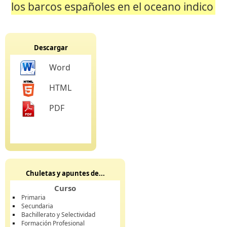
los barcos españoles en el oceano indico
Descargar
Word
HTML
PDF
Chuletas y apuntes de...
Curso
Primaria
Secundaria
Bachillerato y Selectividad
Formación Profesional