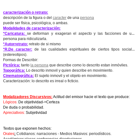
caracterización o retrato:
descripción de la figura o del
caracter
de una
persona
puede ser física, psicológica, o ambas.
Modalidades de caracterización:
*Caricatura:
se deforman y exageran el aspecto y las facciones de una
persona para ridiculizarla.
*Autorretrato:
retrato de si mismo
*R.De caracter:
de las cualidades espirituales de ciertos tipos sociales
(estereotipos).
Formas de Describir:
Pictórica:
tanto
la persona
que describe como lo descrito estan inmóviles.
Topográfica:
Lo descrito inmovil y quien describe en movimiento.
Cinematográfica:
El sujeto inmovil y el objeto en movimiento.
Caracterización: lo descrito es irreal o ficticio.
Modalizadores Discursivos:
Actitud del emisor hacie el texto que produce:
Lógicos:
De objetividad->Certeza
De duda o probabilidad.
Apreciativos:
Subjetividad
Textos que exponen hechos:
Orales
:
Cotidianos: narraciones - Medios Masivos: periodísticos.