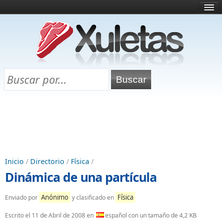
Inicio
¿Qué es esto?
Directorio
Selectividad
Chuletas para exámenes
Programa Chuletas
Inicio
/
Directorio
/
Física
/
Dinámica de una partícula
Anónimo
Física
Enviado por
y clasificado en
Escrito el
11 de Abril de 2008
en
español con un tamaño de 4,2 KB