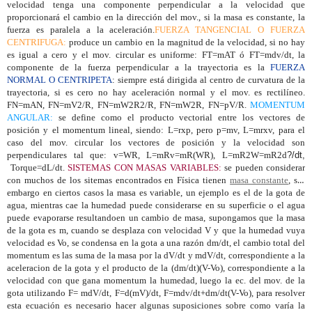
velocidad tenga una componente perpendicular a la velocidad que
proporcionará el cambio en la dirección del mov., si la masa es constante, la
fuerza es paralela a la aceleración.
FUERZA TANGENCIAL O FUERZA
CENTRIFUGA:
produce un cambio en la magnitud de la velocidad, si no hay
es igual a cero y el mov. circular es uniforme: FT=mAT ó FT=mdv/dt, la
componente de la fuerza perpendicular a la trayectoria es la
FUERZA
NORMAL O CENTRIPETA
: siempre está dirigida al centro de curvatura de la
trayectoria, si es cero no hay aceleración normal y el mov. es rectilíneo.
FN=mAN, FN=mV2/R, FN=mW2R2/R, FN=mW2R, FN=pV/R.
MOMENTUM
ANGULAR:
se define como el producto vectorial entre los vectores de
posición y el momentum lineal, siendo: L=rxp, pero p=mv, L=mrxv, para el
caso del mov. circular los vectores de posición y la velocidad son
perpendiculares tal que: v=WR, L=mRv=mR(WR), L=mR2W=mR2d
?/dt,
Torque=dL/dt.
SISTEMAS CON MASAS VARIABLES:
se pueden considerar
con muchos de los sitemas encontrados en Física tienen
masa constante
, sin
embargo en ciertos casos la masa es variable, un ejemplo es el de la gota de
agua, mientras cae la humedad puede considerarse en su superficie o el agua
puede evaporarse resultandoen un cambio de masa, supongamos que la masa
de la gota es m, cuando se desplaza con velocidad V y que la humedad vuya
velocidad es Vo, se condensa en la gota a una razón dm/dt, el cambio total del
momentum es las suma de la masa por la dV/dt y mdV/dt, correspondiente a la
aceleracion de la gota y el producto de la (dm/dt)(V-Vo), correspondiente a la
velocidad con que gana momentum la humedad, luego la ec. del mov. de la
gota utilizando F= mdV/dt, F=d(mV)/dt, F=mdv/dt+dm/dt(V-Vo), para resolver
esta ecuación es necesario hacer algunas suposiciones sobre como varía la