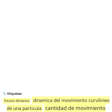
Etiquetas:
dinamica del movimiento curvilineo
friccion dimanica
cantidad de movimiento
de una particula