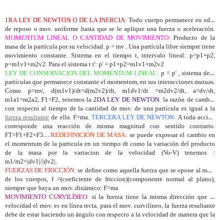
1RA LEY DE NEWTON O DE LA INERCIA:
Todo cuerpo permanece en edo.
de reposo o mov. uniforme hasta que se le aplique una fuerza o aceleración.
MOMENTUM LINEAL O CANTIDAD DE MOVIMIENTO:
Producto de la
masa de la partícula por su velocidad. p = mv . Una partícula libre siempre tiene
movimiento constante. Sistema en el tiempo t, intervalo lineal: p=p1+p2,
p=m1v1+m2v2. Para el sistema t t': p' = p1+p2=m1v1+m2v2
LEY DE CONSERVACION DEL MOMENTUM LINEAL:
p = p' , sistema de 2
partículas que permanece constante el momentum, en sus interacciones mutuas.
Como p=mv, d(m1v1)/dt=d(m2v2)/dt, m1dv1/dt =m2dv2/dt, a=dv/dt,
m1a1=m2a2, F1=F2, tenemos la
2DA LEY DE NEWTON
: la razón de cambio
con respecto al tiempo de la cantidad de mov. de una partícula es igual a la
fuerza resultante
de ella. F=ma.
TERCERA LEY DE NEWTON:
A toda acción
corresponde una reacción de misma magnitud con sentido contrario.
FT=F1+F2+F3.....
REDEFINICIÓN DE MASA:
se puede expresar el cambio en
el momentum de la particula en un tiempo dt como la variación del producto
de la masa por la variacion de la velocidad (Vo-V) tenemos :
m1/m2=|dv1|/|dv2|.
FUERZAS DE FRICCIÓN:
se define como aquella fuerza que se opone al mov.
de los cuerpos, f =(coeficiente de friccion)(componente normal al plano),
siempre que haya un mov. dinámico: F=ma
MOVIMIENTO CURVILÍNEO:
si la fuerza tiene la misma dirección que la
velocidad el mov. es en línea recta, para el mov. curvilíneo, la fuerza resultante
debe de estar haciendo un ángulo con respecto a la velocidad de manera que la