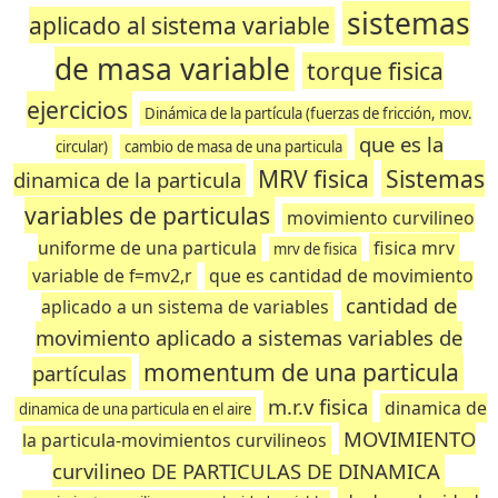
sistemas
aplicado al sistema variable
de masa variable
torque fisica
ejercicios
Dinámica de la partícula (fuerzas de fricción, mov.
que es la
circular)
cambio de masa de una particula
MRV fisica
Sistemas
dinamica de la particula
variables de particulas
movimiento curvilineo
uniforme de una particula
fisica mrv
mrv de fisica
variable de f=mv2,r
que es cantidad de movimiento
cantidad de
aplicado a un sistema de variables
movimiento aplicado a sistemas variables de
momentum de una particula
partículas
m.r.v fisica
dinamica de
dinamica de una particula en el aire
MOVIMIENTO
la particula-movimientos curvilineos
curvilineo DE PARTICULAS DE DINAMICA