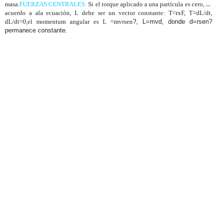
masa.
FUERZAS CENTRALES:
Si el torque aplicado a una partícula es cero, de
acuerdo a ala ecuación, L debe ser un vector constante: T=rxF, T=dL/dt,
dL/dt=0,el momentum angular es L =mvrsen
?, L=mvd, donde d=rsen?
permanece constante.