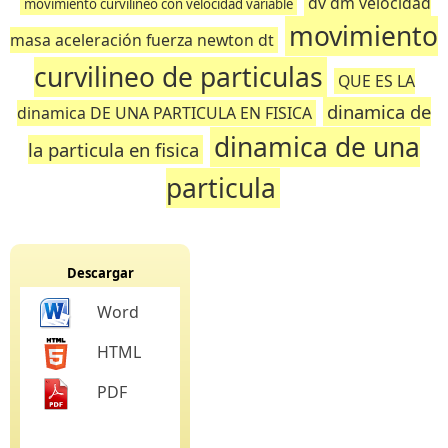
dv dm velocidad
movimiento curvilineo con velocidad variable
movimiento
masa aceleración fuerza newton dt
curvilineo de particulas
QUE ES LA
dinamica de
dinamica DE UNA PARTICULA EN FISICA
dinamica de una
la particula en fisica
particula
Descargar
Word
HTML
PDF