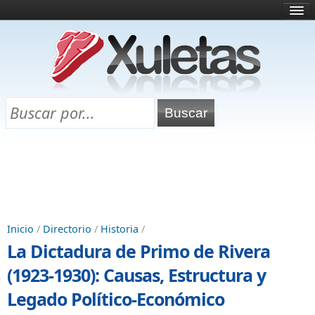
Inicio
¿Qué es esto?
Directorio
Selectividad
Chuletas para exámenes
Programa Chuletas
Inicio
/
Directorio
/
Historia
/
La Dictadura de Primo de Rivera
(1923-1930): Causas, Estructura y
Legado Político-Económico