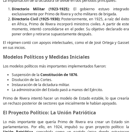
La implantación de la dictadura se divide en dos periodos principales:
Directorio Militar (1923-1925):
El gobierno estuvo integrado
exclusivamente por Primo de Rivera y ocho militares de brigada.
Directorio Civil (1925-1930):
Posteriormente, en 1925, a raíz del éxito
en África, Primo de Rivera incorporó ministros civiles. A partir de este
momento, intentó consolidarse en el poder. Su objetivo declarado era
poner orden y retirarse supuestamente después.
El régimen contó con apoyos intelectuales, como el de José Ortega y Gasset
en sus inicios.
Modelos Políticos y Medidas Iniciales
Los modelos políticos más importantes implementados fueron:
Suspensión de la
Constitución de 1876
.
Disolución de las Cortes.
Instauración de la dictadura militar.
La administración del Estado pasó a manos del Ejército.
Primo de Rivera intentó hacer un modelo de Estado estable, lo que crearía
un rechazo posterior de sectores que inicialmente le habían apoyado.
El Proyecto Político: La Unión Patriótica
Lo más importante que quería Primo de Rivera era crear un Estado sin
parlamentarios. Por ello, en 1924, impulsó su gran proyecto político: la
Unión Patriótica
, concebida como un partido único donde estuviesen