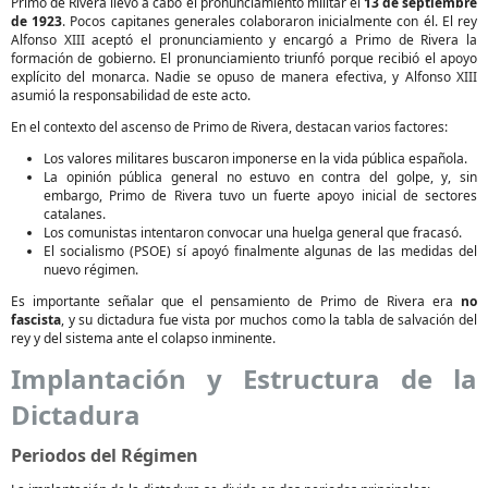
Primo de Rivera llevó a cabo el pronunciamiento militar el
13 de septiembre
de 1923
. Pocos capitanes generales colaboraron inicialmente con él. El rey
Alfonso XIII aceptó el pronunciamiento y encargó a Primo de Rivera la
formación de gobierno. El pronunciamiento triunfó porque recibió el apoyo
explícito del monarca. Nadie se opuso de manera efectiva, y Alfonso XIII
asumió la responsabilidad de este acto.
En el contexto del ascenso de Primo de Rivera, destacan varios factores:
Los valores militares buscaron imponerse en la vida pública española.
La opinión pública general no estuvo en contra del golpe, y, sin
embargo, Primo de Rivera tuvo un fuerte apoyo inicial de sectores
catalanes.
Los comunistas intentaron convocar una huelga general que fracasó.
El socialismo (PSOE) sí apoyó finalmente algunas de las medidas del
nuevo régimen.
Es importante señalar que el pensamiento de Primo de Rivera era
no
fascista
, y su dictadura fue vista por muchos como la tabla de salvación del
rey y del sistema ante el colapso inminente.
Implantación y Estructura de la
Dictadura
Periodos del Régimen