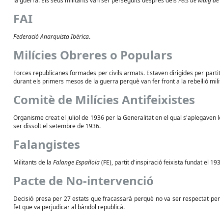
la guerra. Els seus militants van ser perseguits després dels
Fets de Maig d
FAI
Federació Anarquista Ibèrica
.
Milícies Obreres o Populars
Forces republicanes formades per civils armats. Estaven dirigides per partit
durant els primers mesos de la guerra perquè van fer front a la rebel·lió mili
Comitè de Milícies Antifeixistes
Organisme creat el juliol de 1936 per la Generalitat en el qual s'aplegaven le
ser dissolt el setembre de 1936.
Falangistes
Militants de la
Falange Española
(FE), partit d'inspiració feixista fundat el 1
Pacte de No-intervenció
Decisió presa per 27 estats que fracassarà perquè no va ser respectat per
fet que va perjudicar al bàndol republicà.