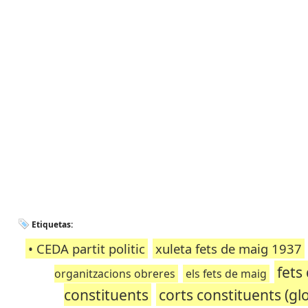
Etiquetas:
• CEDA partit politic
xuleta fets de maig 1937
fets
organitzacions obreres
els fets de maig
constituents
corts constituents (glo