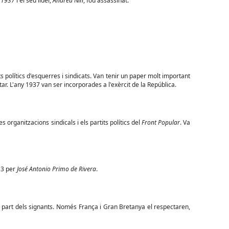
e 1937
i el seu líder,
Andreu Nin
, fou assassinat.
s polítics d'esquerres i sindicats. Van tenir un paper molt important
tar. L'any 1937 van ser incorporades a l'exèrcit de la República.
s organitzacions sindicals i els partits polítics del
Front Popular
. Va
933 per
José Antonio Primo de Rivera
.
 part dels signants. Només França i Gran Bretanya el respectaren,