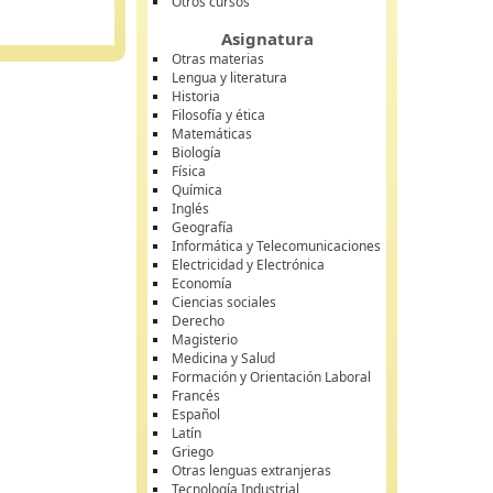
Otros cursos
Asignatura
Otras materias
Lengua y literatura
Historia
Filosofía y ética
Matemáticas
Biología
Física
Química
Inglés
Geografía
Informática y Telecomunicaciones
Electricidad y Electrónica
Economía
Ciencias sociales
Derecho
Magisterio
Medicina y Salud
Formación y Orientación Laboral
Francés
Español
Latín
Griego
Otras lenguas extranjeras
Tecnología Industrial