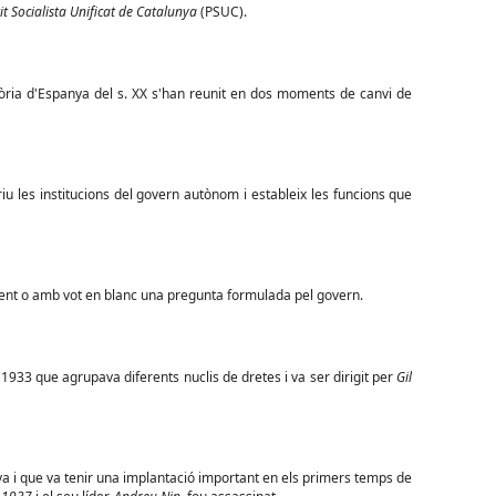
it Socialista Unificat de Catalunya
(PSUC).
tòria d'Espanya del s. XX s'han reunit en dos moments de canvi de
riu les institucions del govern autònom i estableix les funcions que
ment o amb vot en blanc una pregunta formulada pel govern.
el 1933 que agrupava diferents nuclis de dretes i va ser dirigit per
Gil
ya i que va tenir una implantació important en els primers temps de