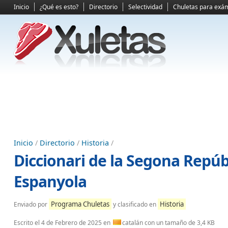
Inicio
¿Qué es esto?
Directorio
Selectividad
Chuletas para exá
Inicio
/
Directorio
/
Historia
/
Diccionari de la Segona Repúbli
Espanyola
Programa Chuletas
Historia
Enviado por
y clasificado en
Escrito el
4 de Febrero de 2025
en
catalán con un tamaño de 3,4 KB