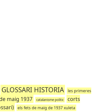
GLOSSARI HISTORIA
les primeres
 de maig 1937
corts
catalanisme politic
ssari)
els fets de maig de 1937 xuleta