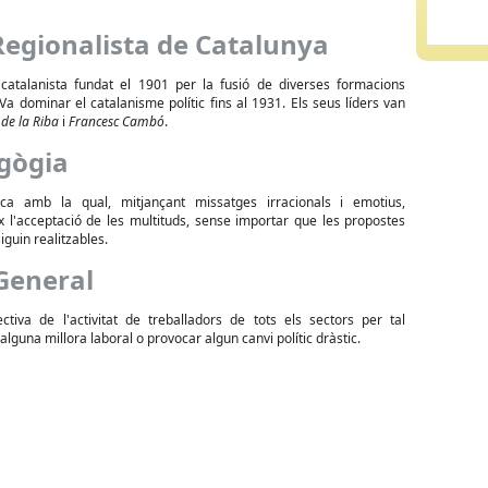
Regionalista de Catalunya
ic catalanista fundat el 1901 per la fusió de diverses formacions
 Va dominar el catalanisme polític fins al 1931. Els seus líders van
 de la Riba
i
Francesc Cambó
.
gògia
tica amb la qual, mitjançant missatges irracionals i emotius,
x l'acceptació de les multituds, sense importar que les propostes
iguin realitzables.
General
ectiva de l'activitat de treballadors de tots els sectors per tal
alguna millora laboral o provocar algun canvi polític dràstic.