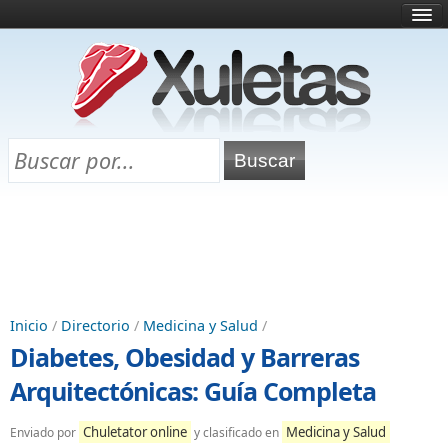
Inicio
¿Qué es esto?
Directorio
Selectividad
Chuletas para exámenes
Programa Chuletas
Inicio
/
Directorio
/
Medicina y Salud
/
Diabetes, Obesidad y Barreras
Arquitectónicas: Guía Completa
Chuletator online
Medicina y Salud
Enviado por
y clasificado en