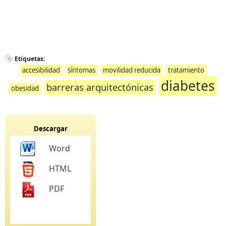
Etiquetas:
accesibilidad
síntomas
movilidad reducida
tratamiento
diabetes
barreras arquitectónicas
obesidad
Descargar
Word
HTML
PDF