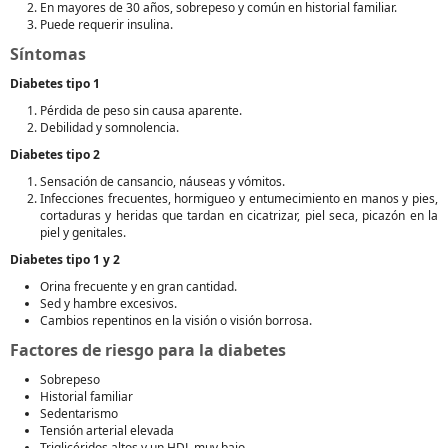
En mayores de 30 años, sobrepeso y común en historial familiar.
Puede requerir insulina.
Síntomas
Diabetes tipo 1
Pérdida de peso sin causa aparente.
Debilidad y somnolencia.
Diabetes tipo 2
Sensación de cansancio, náuseas y vómitos.
Infecciones frecuentes, hormigueo y entumecimiento en manos y pies,
cortaduras y heridas que tardan en cicatrizar, piel seca, picazón en la
piel y genitales.
Diabetes tipo 1 y 2
Orina frecuente y en gran cantidad.
Sed y hambre excesivos.
Cambios repentinos en la visión o visión borrosa.
Factores de riesgo para la diabetes
Sobrepeso
Historial familiar
Sedentarismo
Tensión arterial elevada
Triglicéridos altos y un HDL muy bajo