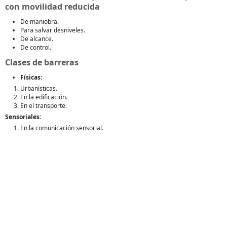
con movilidad reducida
De maniobra.
Para salvar desniveles.
De alcance.
De control.
Clases de barreras
Físicas:
Urbanísticas.
En la edificación.
En el transporte.
Sensoriales:
En la comunicación sensorial.