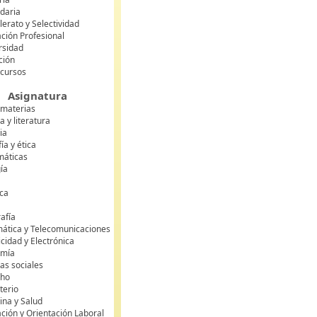
daria
lerato y Selectividad
ción Profesional
rsidad
ción
 cursos
Asignatura
 materias
 y literatura
ia
fía y ética
áticas
gía
ca
s
afía
mática y Telecomunicaciones
icidad y Electrónica
omía
as sociales
cho
terio
ina y Salud
ción y Orientación Laboral