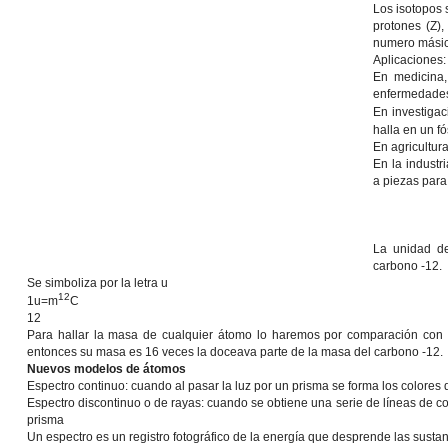
Los isotopos
protones (Z),
numero másic
Aplicaciones:
En medicina, 
enfermedades 
En investiga
halla en un f
En agricultur
En la industr
a piezas para
La unidad d
carbono -12.
Se simboliza por la letra u
12
1u=m
C
12
Para hallar la masa de cualquier átomo lo haremos por comparación con
entonces su masa es 16 veces la doceava parte de la masa del carbono -12.
Nuevos modelos de átomos
Espectro continuo: cuando al pasar la luz por un prisma se forma los colores d
Espectro discontinuo o de rayas: cuando se obtiene una serie de líneas de co
prisma
Un espectro es un registro fotográfico de la energía que desprende las susta