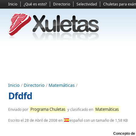
Inicio
¿Qué es esto?
Directorio
Selectividad
Chuletas para exá
Inicio
/
Directorio
/
Matemáticas
/
Dfdfd
Programa Chuletas
Matemáticas
Enviado por
y clasificado en
Escrito el
28 de Abril de 2008
en
español con un tamaño de 1,58 KB
Concepto de 