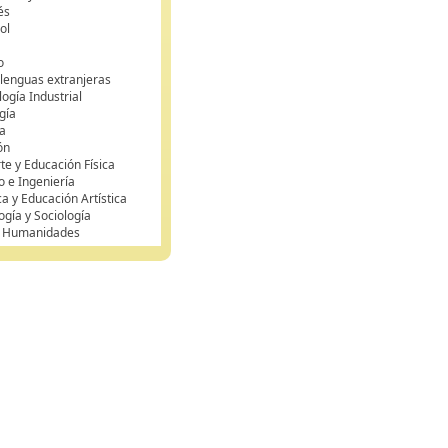
és
ol
o
 lenguas extranjeras
ogía Industrial
gía
a
ón
te y Educación Física
o e Ingeniería
ca y Educación Artística
ogía y Sociología
y Humanidades