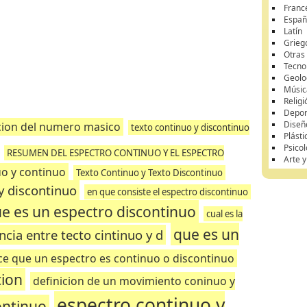
Franc
Españ
Latín
Grieg
Otras
Tecnol
Geolo
Músic
Religi
Depor
Diseñ
icion del numero masico
texto continuo y discontinuo
Plásti
Psicol
RESUMEN DEL ESPECTRO CONTINUO Y EL ESPECTRO
Arte 
uo y continuo
Texto Continuo y Texto Discontinuo
 y discontinuo
en que consiste el espectro discontinuo
e es un espectro discontinuo
cual es la
que es un
ncia entre tecto cintinuo y d
ce que un espectro es continuo o discontinuo
cion
definicion de un movimiento coninuo y
espectro continuo y
ontinuo