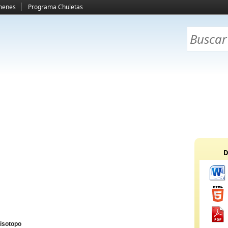
menes
Programa Chuletas
D
isotopo