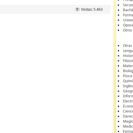
Secun
Visitas: 5.463
Bachil
Forma
Unive
Oposi
Otros
Otras
Lengua
Histor
Filoso
Matem
Biolo
Física
Quími
Inglé
Geogr
Infor
Electr
Econ
Cienci
Dere
Magis
Medic
Forma