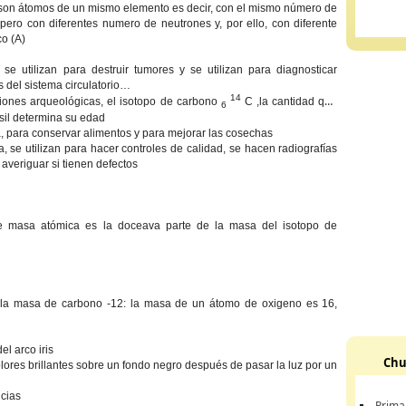
 son átomos de un mismo elemento es decir, con el mismo número de
 pero con diferentes numero de neutrones y, por ello, con diferente
o (A)
se utilizan para destruir tumores y se utilizan para diagnosticar
del sistema circulatorio…
14
ciones arqueológicas, el isotopo de carbono
C ,la cantidad que
6
ósil determina su edad
a, para conservar alimentos y para mejorar las cosechas
ia, se utilizan para hacer controles de calidad, se hacen radiografías
 averiguar si tienen defectos
e masa atómica es la doceava parte de la masa del isotopo de
 la masa de carbono -12: la masa de un átomo de oxigeno es 16,
el arco iris
Chu
lores brillantes sobre un fondo negro después de pasar la luz por un
ncias
Prima