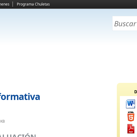
menes
Programa Chuletas
D
 formativa
 KB
ALUACIÓN