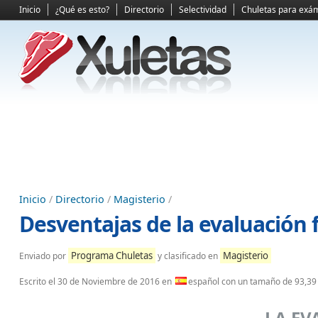
Inicio
¿Qué es esto?
Directorio
Selectividad
Chuletas para exá
Inicio
/
Directorio
/
Magisterio
/
Desventajas de la evaluación
Programa Chuletas
Magisterio
Enviado por
y clasificado en
Escrito el
30 de Noviembre de 2016
en
español con un tamaño de 93,39
LA EV