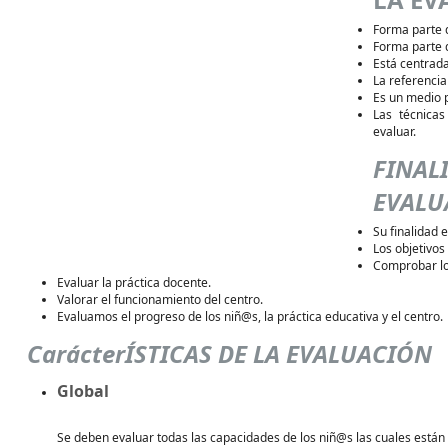
Forma parte 
Forma parte d
Está centrada
La referencia 
Es un medio 
Las técnica
evaluar.
FINA
EVALU
Su finalidad 
Los objetivos
Comprobar lo
Evaluar la práctica docente.
Valorar el funcionamiento del centro.
Evaluamos el progreso de los niñ@s, la práctica educativa y el centro.
CarácterÍSTICAS DE LA EVALUACIÓN
Global
Se deben evaluar todas las capacidades de los niñ@s las cuales están r