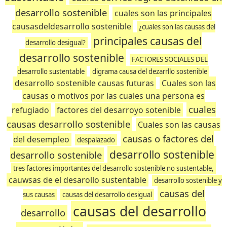
desarrollo sostenible
cuales son las principales
causasdeldesarrollo sostenible
¿cuales son las causas del
principales causas del
desarrollo desigual?
desarrollo sostenible
FACTORES SOCIALES DEL
desarrollo sustentable
digrama causa del dezarrllo sostenible
desarrollo sostenible causas futuras
Cuales son las
causas o motivos por las cuales una persona es
cuales
refugiado
factores del desarroyo sotenible
causas desarrollo sostenible
Cuales son las causas
causas o factores del
del desempleo
despalazado
desarrollo sostenible
desarrollo sostenible
tres factores importantes del desarrollo sostenible no sustentable,
cauwsas de el desarollo sustentable
desarrollo sostenible y
causas del
sus causas
causas del desarrollo desigual
causas del desarrollo
desarrollo