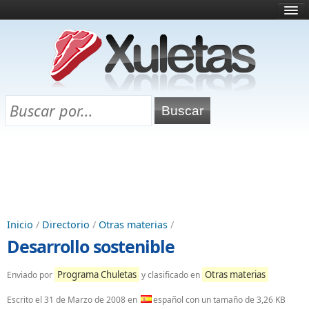
Inicio
¿Qué es esto?
Directorio
Selectividad
Chuletas para exámenes
Programa Chuletas
Inicio
/
Directorio
/
Otras materias
/
Desarrollo sostenible
Programa Chuletas
Otras materias
Enviado por
y clasificado en
Escrito el
31 de Marzo de 2008
en
español con un tamaño de 3,26 KB