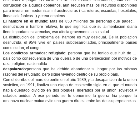
obtenidos a pagar los inetreses de los creditos solicitados, junto con la
corrupcion de algunos gobiernos, aun reducen mas los recursos disponibles
para invertir en modernizar infraestructuras ( carreteras, escuelas, hospitales,
lineas telefonicas...) y crear empleos.
El hambre en el mundo:
Mas de 850 millones de personas que padecen
desnutricion o hambre relativa, lo que significa que su alimentacion diaria
tiene importantes carencias, eso afecta gravemente a su salud
La distribucion del problema del hambre es muy desigual. De la poblacion
desnutrida, el 95% vive en paises subdesarrollados, principalmente paises
como sudan, el congo...
Los confictos armados: refugiado:
persona que ha tenido que huir de su
pais como consecuencia de una guerra o de una persecucion por motivos de
raza, religion, nacionalida
despalazado:
persona que ha debido abandonar su hogar por las mismas
razones del refugiado, pero sigue viviendo dentro de su propio pais.
Con el derribo del muro de berlin en el año 1989, y la desaparicion de la union
sovietica, en 1991, finalizo una etapa de casimedio siglo en el que el mundo
habia quedado dividido en dos bloques, liderados por la union sovietica y
estados unidos. A ese periodo se le denomino la guerra fria porque la
amenaza nuclear mutua evito una guerra directa entre las dos superpotencias.