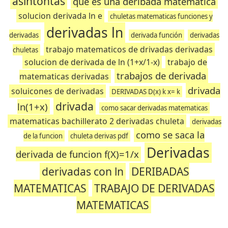
asintontas
que es una deribada matematica
solucion derivada ln e
chuletas matematicas funciones y
derivadas ln
derivadas
derivada función
derivadas
trabajo matematicos de drivadas derivadas
chuletas
solucion de derivada de ln (1+x/1-x)
trabajo de
trabajos de derivada
matematicas derivadas
drivada
soluicones de derivadas
DERIVADAS D(x) k x= k
drivada
ln(1+x)
como sacar derivadas matematicas
matematicas bachillerato 2 derivadas chuleta
derivadas
como se saca la
de la funcion
chuleta derivas pdf
Derivadas
derivada de funcion f(X)=1/x
derivadas con ln
DERIBADAS
MATEMATICAS
TRABAJO DE DERIVADAS
MATEMATICAS