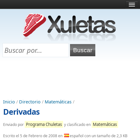
Inicio
¿Qué es esto?
Directorio
Selectividad
Chuletas para exámenes
Programa Chuletas
Inicio
/
Directorio
/
Matemáticas
/
Derivadas
Programa Chuletas
Matemáticas
Enviado por
y clasificado en
Escrito el
5 de Febrero de 2008
en
español con un tamaño de 2,3 KB