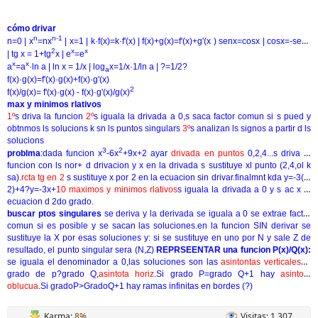
cómo drivar
n
n-1
n=0 | x
=nx
| x=1 | k·f(x)=k·f'(x) | f(x)+g(x)=f'(x)+g'(x ) senx=cosx | cosx=-senx
2
x
x
| tg x = 1+tg
x | e
=e
x
x
a
=a
·ln a | ln x = 1/x | log
x=1/x·1/ln a | ?=1/2?
a
f(x)·g(x)=f'(x)·g(x)+f(x)·g'(x)
2
f(x)/g(x)= f'(x)·g(x) - f(x)·g'(x)/g(x)
max y minimos rlativos
1º
s
driva la funcion
2º
s
iguala la drivada a 0,s saca factor comun si s pued y
obtnmos ls solucions k sn ls puntos singulars
3º
s
analizan ls signos a partir d ls
solucions
3
2
problma
:dada funcion x
-6x
+9x+2 ayar
drivada en puntos
0
,2,4...s driva la
funcion con ls nor+ d drivacion y x en la drivada s sustituye xl punto (2,4,ol k
sa).
rcta tg en 2
s
sustituye x por 2 en la ecuacion sin drivar.finalmnt kda y=-3(x-
2)+4?y=-3x+
10 maximos y minimos rlativos
s iguala la drivada a 0 y s ac x la
ecuacion d 2do grado.
buscar ptos singulares
se deriva y la derivada se iguala a 0 se extrae factor
comun si es posible y se sacan las soluciones.en la funcion SIN derivar se
sustituye la X por esas soluciones y: si se sustituye en uno por N y sale Z de
resultado, el punto singular sera (N,Z)
REPRSEENTAR una funcion P(x)/Q(x):
se iguala el denominador a 0,las soluciones son las
asintontas verticales
si
grado de p?grado Q,
asintota horiz
.
Si grado P=grado Q+1 hay
asintota
oblucua
.
Si gradoP>GradoQ+1 hay ramas infinitas en bordes (?)
Karma:
8%
Visitas: 1.307