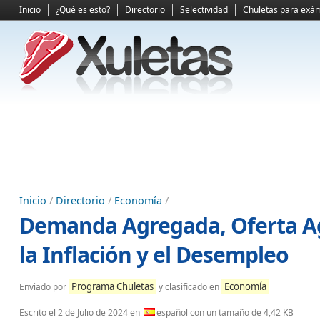
Inicio
¿Qué es esto?
Directorio
Selectividad
Chuletas para exá
Inicio
/
Directorio
/
Economía
/
Demanda Agregada, Oferta Ag
la Inflación y el Desempleo
Programa Chuletas
Economía
Enviado por
y clasificado en
Escrito el
2 de Julio de 2024
en
español con un tamaño de 4,42 KB