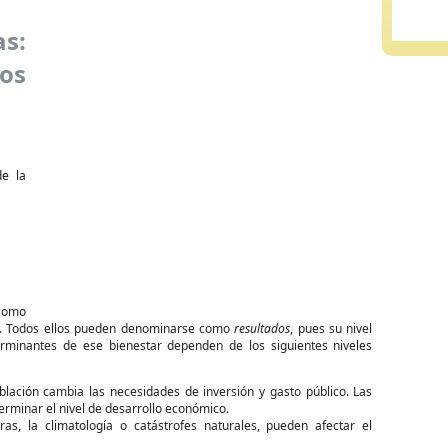
s:
os
de la
 como
 etc. Todos ellos pueden denominarse como
resultados
, pues su nivel
erminantes de ese bienestar dependen de los siguientes niveles
lación cambia las necesidades de inversión y gasto público. Las
erminar el nivel de desarrollo económico.
s, la climatología o catástrofes naturales, pueden afectar el