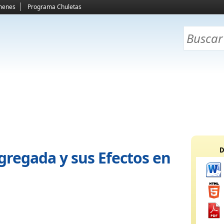
menes
Programa Chuletas
D
regada y sus Efectos en