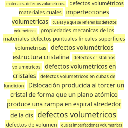
defectos volumétricos
materiales. defectos volumetricos.
imperfecciones
materiales cuales
volumetricas
cuales y a que se refieren los defectos
propiedades mecanicas de los
volumétricos
materiales defectos puntuales lineales superficies
defectos volumétricos
volumetricas
estructura cristalina
defectos cristalinos
defectos volumetricos en
volumetricos
cristales
defectos volumetricos en cubas de
Dislocación producida al torcer un
fundicion
cristal de forma que un plano atómico
produce una rampa en espiral alrededor
defectos volumetricos
de la dis
defectos de volumen
que es imperfecciones volumetricas