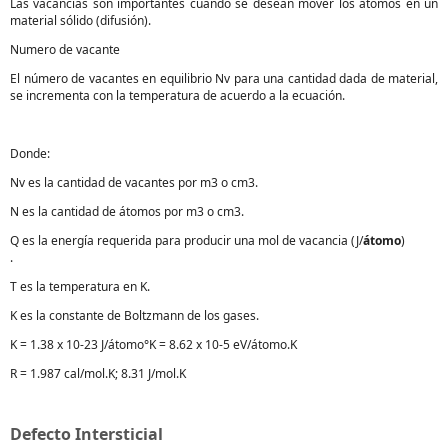
Las vacancias son importantes cuando se desean mover los átomos en un
material sólido (difusión).
Numero de vacante
El número de vacantes en equilibrio Nv para una cantidad dada de material,
se incrementa con la temperatura de acuerdo a la ecuación.
Donde:
Nv es la cantidad de vacantes por m3 o cm3.
N es la cantidad de átomos por m3 o cm3.
Q es la energía requerida para producir una mol de vacancia (J/
átomo
)
.
T es la temperatura en K.
K es la constante de Boltzmann de los gases.
K = 1.38 x 10-23 J/átomo°K = 8.62 x 10-5 eV/átomo.K
R = 1.987 cal/mol.K; 8.31 J/mol.K
Defecto Intersticial