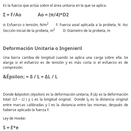
Es la fuerza que actúa sobre el área unitaria en la que se aplica.
Σ = F/Ao Ao = (π/4)*D2
2
σ: Esfuerzo o tensión, N/m
F: Fuerza axial aplicada a la probeta, N Ao:
2
Sección inicial de la probeta, m
D: Diámetro de la probeta, m
Deformación Unitaria o Ingenieril
Una barra cambia de longitud cuando se aplica una carga sobre ella. Se
alarga si el esfuerzo es de tensión y es más corta si el esfuerzo es de
compresión.
&Épsilon; = δ / L = ΔL / L
Donde &épsilon; (épsilon) es la deformación unitaria, δ (Δ) es la deformación
total: (LF – LI ) y L es la longitud original. Donde l
es la distancia original
0
entre marcas calibradas y I es la distancia entre las mismas, después de
haberse aplicado la fuerza F.
Ley de Hooke:
S = E*e