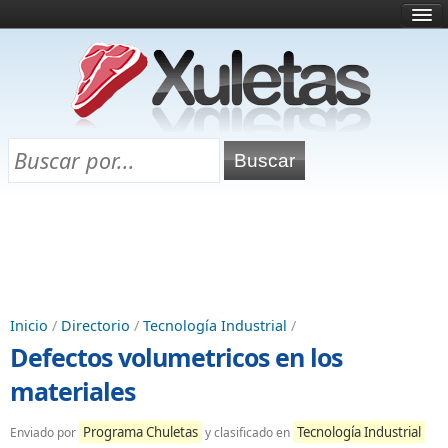
Inicio
¿Qué es esto?
Directorio
Selectividad
Chuletas para exámenes
Programa Chuletas
Inicio
/
Directorio
/
Tecnología Industrial
/
Defectos volumetricos en los
materiales
Programa Chuletas
Tecnología Industrial
Enviado por
y clasificado en