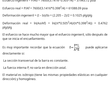
Esfuerzo ingenieril = P/Ao = 7600/(3.1416*0.505
/4) = 37943.72 psia
2
Esfuerzo real = P/Af = 7600/(3.1416*0.398
/4) = 61088.09 psia
Deformación ingenieril = (I – Io)/Io = (2.205 – 2)/2 = 0.1025 plg/plg
2
2
Deformación real = ln(Ao/Af) = ln((π*0.505
/4)/(π*0.398
/4)) = 0.4762
plg/plg
El esfuerzo se hace mucho mayor que el esfuerzo ingenieril, sólo después de
que se inicia el encuellamiento.
Es muy importante recordar que la ecuación
puede aplicarse
directamente si:
La sección transversal de la barra es constante.
La fuerza interna P, no varía en dirección axial.
El material es isótropo (tiene las mismas propiedades elásticas en cualquier
dirección) y homogéneo.