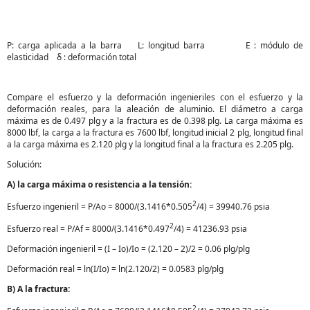
P: carga aplicada a la barra L: longitud barra E : módulo de
elasticidad δ : deformación total
Compare el esfuerzo y la deformación ingenieriles con el esfuerzo y la
deformación reales, para la aleación de aluminio. El diámetro a carga
máxima es de 0.497 plg y a la fractura es de 0.398 plg. La carga máxima es
8000 lbf, la carga a la fractura es 7600 lbf, longitud inicial 2 plg, longitud final
a la carga máxima es 2.120 plg y la longitud final a la fractura es 2.205 plg.
Solución:
A) la carga máxima o resistencia a la tensión:
2
Esfuerzo ingenieril = P/Ao = 8000/(3.1416*0.505
/4) = 39940.76 psia
2
Esfuerzo real = P/Af = 8000/(3.1416*0.497
/4) = 41236.93 psia
Deformación ingenieril = (I – Io)/Io = (2.120 – 2)/2 = 0.06 plg/plg
Deformación real = ln(I/Io) = ln(2.120/2) = 0.0583 plg/plg
B) A la fractura:
2