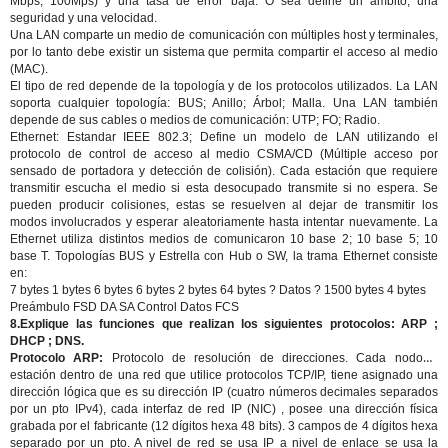
Mbps, 100Mps) y una tasa de error baja. O sea define un ámbito, una
seguridad y una velocidad.
Una LAN comparte un medio de comunicación con múltiples host y terminales,
por lo tanto debe existir un sistema que permita compartir el acceso al medio
(MAC).
El tipo de red depende de la topología y de los protocolos utilizados. La LAN
soporta cualquier topología: BUS; Anillo; Árbol; Malla. Una LAN también
depende de sus cables o medios de comunicación: UTP; FO; Radio.
Ethernet: Estandar IEEE 802.3; Define un modelo de LAN utilizando el
protocolo de control de acceso al medio CSMA/CD (Múltiple acceso por
sensado de portadora y detección de colisión). Cada estación que requiere
transmitir escucha el medio si esta desocupado transmite si no espera. Se
pueden producir colisiones, estas se resuelven al dejar de transmitir los
modos involucrados y esperar aleatoriamente hasta intentar nuevamente. La
Ethernet utiliza distintos medios de comunicaron 10 base 2; 10 base 5; 10
base T. Topologías BUS y Estrella con Hub o SW, la trama Ethernet consiste
en:
7 bytes 1 bytes 6 bytes 6 bytes 2 bytes 64 bytes ? Datos ? 1500 bytes 4 bytes
Preámbulo FSD DA SA Control Datos FCS
8.
Explique las funciones que realizan los siguientes protocolos: ARP ;
DHCP ; DNS.
Protocolo ARP:
Protocolo de resolución de direcciones. Cada nodo o
estación dentro de una red que utilice protocolos TCP/IP, tiene asignado una
dirección lógica que es su dirección IP (cuatro números decimales separados
por un pto IPv4), cada interfaz de red IP (NIC) , posee una dirección física
grabada por el fabricante (12 dígitos hexa 48 bits). 3 campos de 4 dígitos hexa
separado por un pto. A nivel de red se usa IP a nivel de enlace se usa la