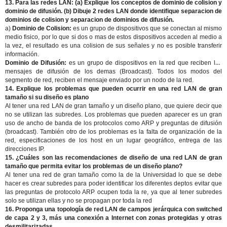
13. Para las redes LAN: (a) Explique los conceptos de dominio de colision y
dominio de difusión. (b) Dibuje 2 redes LAN donde identifique separacion de
dominios de colision y separacion de dominios de difusión.
a)
Dominio de Colision
:
es un grupo de dispositivos que se conectan al mismo
medio fisico, por lo que si dos o mas de estos dispositivos acceden al medio a
la vez, el resultado es una colision de sus señales y no es posible transferir
información.
Dominio de Difusión
:
es un grupo de dispositivos en la red que reciben los
mensajes de difusión de los demas (Broadcast). Todos los modos del
segmento de red, reciben el mensaje enviado por un nodo de la red.
14. Explique los problemas que pueden ocurrir en una red LAN de gran
tamaño si su diseño es plano
Al tener una red LAN de gran tamaño y un diseño plano, que quiere decir que
no se utilizan las subredes. Los problemas que pueden aparecer es un gran
uso de ancho de banda de los protocolos como ARP y preguntas de difusión
(broadcast). También otro de los problemas es la falta de organización de la
red, especificaciones de los host en un lugar geográfico, entrega de las
direcciones IP.
15. ¿Cuáles son las recomendaciones de diseño de una red LAN de gran
tamaño que permita evitar los problemas de un diseño plano?
Al tener una red de gran tamaño como la de la Universidad lo que se debe
hacer es crear subredes para poder identificar los diferentes deptos evitar que
las preguntas de protocolo ARP ocupen toda la re, ya que al tener subredes
solo se utilizan ellas y no se propagan por toda la red
16. Proponga una topología de red LAN de campos jerárquica con switched
de capa 2 y 3, más una conexión a Internet con zonas protegidas y otras
desmilitarizadas.