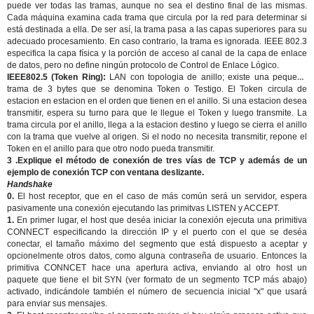
puede ver todas las tramas, aunque no sea el destino final de las mismas.
Cada máquina examina cada trama que circula por la red para determinar si
está destinada a ella. De ser así, la trama pasa a las capas superiores para su
adecuado procesamiento. En caso contrario, la trama es ignorada. IEEE 802.3
especifica la capa física y la porción de acceso al canal de la capa de enlace
de datos, pero no define ningún protocolo de Control de Enlace Lógico.
IEEE802.5 (Token Ring):
LAN con topologia de anillo; existe una pequeña
trama de 3 bytes que se denomina Token o Testigo. El Token circula de
estacion en estacion en el orden que tienen en el anillo. Si una estacion desea
transmitir, espera su turno para que le llegue el Token y luego transmite. La
trama circula por el anillo, llega a la estacion destino y luego se cierra el anillo
con la trama que vuelve al origen. Si el nodo no necesita transmitir, repone el
Token en el anillo para que otro nodo pueda transmitir.
3 .Explique el método de conexión de tres vías de TCP y además de un
ejemplo de conexión TCP con ventana deslizante.
Handshake
0.
El host receptor, que en el caso de más común será un servidor, espera
pasivamente una conexión ejecutando las primitvas LISTEN y ACCEPT.
1.
En primer lugar, el host que deséa iniciar la conexión ejecuta una primitiva
CONNECT especificando la dirección IP y el puerto con el que se deséa
conectar, el tamaño máximo del segmento que está dispuesto a aceptar y
opcionelmente otros datos, como alguna contraseña de usuario. Entonces la
primitiva CONNCET hace una apertura activa, enviando al otro host un
paquete que tiene el bit SYN (ver formato de un segmento TCP más abajo)
activado, indicándole también el número de secuencia inicial "x" que usará
para enviar sus mensajes.