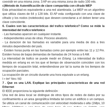
coexistir en una misma zona. 3 AP en una misma zona de radio 100 mts.
c)Metodo de Autentificación de clave compartida con cifrado WEP
Esta privacidad es equivalente a una red alambrada. La WEP es un algoritmo
que utiliza claves de 64 y 128 bits. El AP esta configurado con una clave de
cifrado y los nodos (notebooks) que deseen conectarse a el deben tener una
clave coincidente.
6. Cuales son las caracteristicas del trafico telefonico? Como se mide la
intensidad del trafico telefonico
- Las llamadas aparcen en cualquier instante.
- Independientes unas de otras. Proceso aleatorio.
- La duracion de las llamadas es variable para una media de dos a tres
minutos dependiendo del país.
- Existen horas punta en las llamadas como por ejemplo entre las 11 y 12 Pm.
Existen horas de bajas demandas de llamadas de 24 horas a 6 AM.
La intensidad de trafico se puede medir en
Erlang
. La intensidad de trafico
medida en erlang es en los que el tiempo de observación coinciden con los
tiempos de ocupación total, entendiendose por tal la suma de los tiempos de
ocupación parciales.
La ocupación de un circuito durante una hora equivale a un erlang.
I = tm* Nro / 60
7 . Que es una LAN. Explique las principales caracteristicas de una red
Ethernet
El IEEE proporciona la siguiente definición :
Una red de área local se distingue de otros tipos de redes de datos por su
confinamiento a un area geográfica limitada tal como un edificio o un campus.
Se utiliza un canal de comunicación con velocidad moderada o alta (1Mps, 10