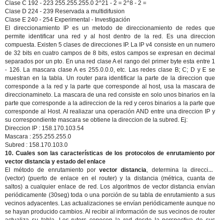
Clase C 192 - 223 255.255.255.0 2^21 - 2 = 2^8 - 2 =
Clase D 224 - 239 Reservada a multidifusion
Clase E 240 - 254 Experimental - Investigación
El direccionamiento IP es un metodo de direccionamiento de redes que
permite identificar una red y al host dentro de la red. Es una direccion
compuesta. Existen 5 clases de direcciones IP. La IP v4 consiste en un numero
de 32 bits en cuatro campos de 8 bits, estos campos se expresan en decimal
separados por un pto. En una red clase A el rango del primer byte esta entre 1
- 126. La mascara clase A es 255.0.0.0, etc. Las redes clase B; C; D y E se
muestran en la tabla. Un router para identificar la parte de la direccion que
corresponde a la red y la parte que corresponde al host, usa la mascara de
direccionamineto. La mascara de una red consiste en solo unos binarios en la
parte que corresponde a la adireccion de la red y ceros binarios a la parte que
corresponde al Host. Al realiazar una operación AND entre una direccion IP y
su correspondiente mascara se obtiene la direccion de la subred. Ej:
Direccion IP : 158.170.103.54
Mascara :
255.255.255.0
Subred : 158.170.103.0
10. Cuales son las características de los protocolos de enrutamiento por
vector distancia y estado del enlace
El método de enrutamiento por
vector distancia
, determina la dirección
(vector) (puerto de enlace en el router) y la distancia (métrica, cuanta de
saltos) a cualquier enlace de red. Los algoritmos de vector distancia envían
periódicamente (30seg) toda o una porción de su tabla de enrutamiento a sus
vecinos adyacentes. Las actualizaciones se envían periódicamente aunque no
se hayan producido cambios. Al recibir al información de sus vecinos de router