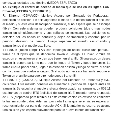
conduzca los datos a su destino (MEJOR ESFUERZO)
12. Explique el control de acceso al medio que se usa en las sgtes. LAN:
Ethernet, IEEE802.5, IEEE802.11g
R.-
Ethrenet (CSMA/CD)
: Multiple Acceso por Sensado de Portadora y
deteccion de colision. En este algoritmo el modo que desea transmitir escucha
el medio y si este esta desocupado transmite, si no espera que se desocupe
(libre). Con este sistema se pueden producir colisiones (dos o mas nodos
transmiten simultáneamente y sus señales se mezclan). Las colisiones se
detectan por los nodos en conflicto y dejan de transmitir y esperan por un
periodo aleatorio de tiempo. Luego reparten el intento escuchando y
transmitiendo si el medio esta libre.
IEEE802.5 (Token Ring)
: LAN con topologia de anillo; existe una pequeña
trama de 3 bytes que se denomina Token o Testigo. El Token circula de
estacion en estacion en el orden que tienen en el anillo. Si una estacion desea
transmitir, espera su turno para que le llegue el Token y luego transmite. La
trama circula por el anillo, llega a la estacion destino y luego se cierra el anillo
con la trama que vuelve al origen. Si el nodo no necesita transmitir, repone el
Token en el anillo para que otro nodo pueda transmitir.
IEEE802.11g (CSMA/CA)
: Multiple Acceso por Sensado de Portadora y evita
colisiones. Este metodo consiste en aumentar el periodo de espera antes de
transmitir. Se escucha el medio y si esta desocupado, se transmite. La 802.11
usa tramas de control RTS (solicitud de transmitir). El receptor envia respuesta
de CTS (preparado para recibir). Si esta comunicación es exitosa se comienza
la transmisionde datos. Además, por cada trama que se envia se espera un
reconocimiento por parte del receptor ACK. Si lo anterior no ocurre, se asume
una colision y se espera nuevamente para un nuevo intento de transmisión.