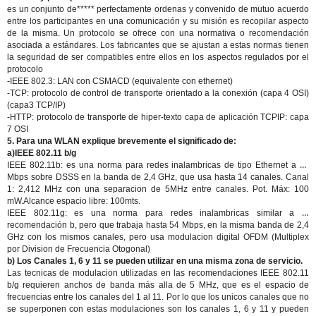
es un conjunto de***** perfectamente ordenas y convenido de mutuo acuerdo
entre los participantes en una comunicación y su misión es recopilar aspecto
de la misma. Un protocolo se ofrece con una normativa o recomendación
asociada a estándares. Los fabricantes que se ajustan a estas normas tienen
la seguridad de ser compatibles entre ellos en los aspectos regulados por el
protocolo
-IEEE 802.3: LAN con CSMACD (equivalente con ethernet)
-TCP: protocolo de control de transporte orientado a la conexión (capa 4 OSI)
(capa3 TCP/IP)
-HTTP: protocolo de transporte de hiper-texto capa de aplicación TCPIP: capa
7 OSI
5. Para una WLAN explique brevemente el significado de:
a)IEEE 802.11 b/g
IEEE 802.11b
: es una norma para redes inalambricas de tipo Ethernet a 11
Mbps sobre DSSS en la banda de 2,4 GHz, que usa hasta 14 canales. Canal
1: 2,412 MHz con una separacion de 5MHz entre canales. Pot. Máx: 100
mW.Alcance espacio libre: 100mts.
IEEE 802.11g
: es una norma para redes inalambricas similar a la
recomendación b, pero que trabaja hasta 54 Mbps, en la misma banda de 2,4
GHz con los mismos canales, pero usa modulacion digital OFDM (Multiplex
por Division de Frecuencia Otogonal)
b) Los Canales 1, 6 y 11 se pueden utilizar en una misma zona de servicio.
Las tecnicas de modulacion utilizadas en las recomendaciones IEEE 802.11
b/g requieren anchos de banda más alla de 5 MHz, que es el espacio de
frecuencias entre los canales del 1 al 11. Por lo que los unicos canales que no
se superponen con estas modulaciones son los canales 1, 6 y 11 y pueden