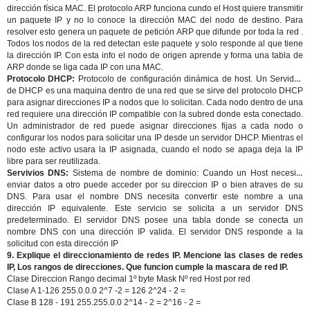
dirección física MAC. El protocolo ARP funciona cundo el Host quiere transmitir
un paquete IP y no lo conoce la dirección MAC del nodo de destino. Para
resolver esto genera un paquete de petición ARP que difunde por toda la red .
Todos los nodos de la red detectan este paquete y solo responde al que tiene
la dirección IP. Con esta info el nodo de origen aprende y forma una tabla de
ARP donde se liga cada IP con una MAC.
Protocolo DHCP:
Protocolo de configuración dinámica de host. Un Servidos
de DHCP es una maquina dentro de una red que se sirve del protocolo DHCP
para asignar direcciones IP a nodos que lo solicitan. Cada nodo dentro de una
red requiere una dirección IP compatible con la subred donde esta conectado.
Un administrador de red puede asignar direcciones fijas a cada nodo o
configurar los nodos para solicitar una IP desde un servidor DHCP. Mientras el
nodo este activo usara la IP asignada, cuando el nodo se apaga deja la IP
libre para ser reutilizada.
Servivios DNS:
Sistema de nombre de dominio: Cuando un Host necesita
enviar datos a otro puede acceder por su direccion IP o bien atraves de su
DNS. Para usar el nombre DNS necesita convertir este nombre a una
dirección IP equivalente. Este servicio se solicita a un servidor DNS
predeterminado. El servidor DNS posee una tabla donde se conecta un
nombre DNS con una dirección IP valida. El servidor DNS responde a la
solicitud con esta dirección IP
9. Explique el direccionamiento de redes IP. Mencione las clases de redes
IP, Los rangos de direcciones. Que funcion cumple la mascara de red IP.
Clase Direccion Rango decimal 1º byte Mask Nº red Host por red
Clase A 1-126 255.0.0.0 2^7 -2 = 126 2^24 - 2 =
Clase B 128 - 191 255.255.0.0 2^14 - 2 = 2^16 - 2 =