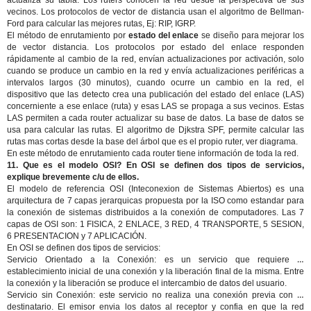
actualiza su tabla. Los ruters conocen la red desde la perspectiva de sus
vecinos. Los protocolos de vector de distancia usan el algoritmo de Bellman-
Ford para calcular las mejores rutas, Ej: RIP, IGRP.
El método de enrutamiento por
estado del enlace
se diseño para mejorar los
de vector distancia. Los protocolos por estado del enlace responden
rápidamente al cambio de la red, envían actualizaciones por activación, solo
cuando se produce un cambio en la red y envía actualizaciones periféricas a
intervalos largos (30 minutos), cuando ocurre un cambio en la red, el
dispositivo que las detecto crea una publicación del estado del enlace (LAS)
concerniente a ese enlace (ruta) y esas LAS se propaga a sus vecinos. Estas
LAS permiten a cada router actualizar su base de datos. La base de datos se
usa para calcular las rutas. El algoritmo de Djkstra SPF, permite calcular las
rutas mas cortas desde la base del árbol que es el propio ruter, ver diagrama.
En este método de enrutamiento cada router tiene información de toda la red.
11. Que es el modelo OSI? En OSI se definen dos tipos de servicios,
explique brevemente c/u de ellos.
El modelo de referencia OSI (Inteconexion de Sistemas Abiertos) es una
arquitectura de 7 capas jerarquicas propuesta por la ISO como estandar para
la conexión de sistemas distribuidos a la conexión de computadores. Las 7
capas de OSI son: 1 FISICA, 2 ENLACE, 3 RED, 4 TRANSPORTE, 5 SESION,
6 PRESENTACION y 7 APLICACIÓN.
En OSI se definen dos tipos de servicios:
Servicio Orientado a la Conexión
: es un servicio que requiere el
establecimiento inicial de una conexión y la liberación final de la misma. Entre
la conexión y la liberación se produce el intercambio de datos del usuario.
Servicio sin Conexión
: este servicio no realiza una conexión previa con el
destinatario. El emisor envia los datos al receptor y confia en que la red