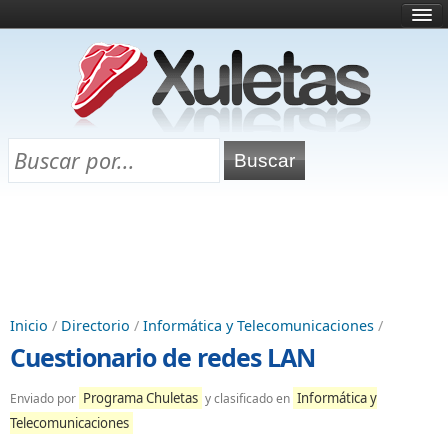
Inicio
¿Qué es esto?
Directorio
Selectividad
Chuletas para exámenes
Programa Chuletas
Inicio
/
Directorio
/
Informática y Telecomunicaciones
/
Cuestionario de redes LAN
Programa Chuletas
Informática y
Enviado por
y clasificado en
Telecomunicaciones