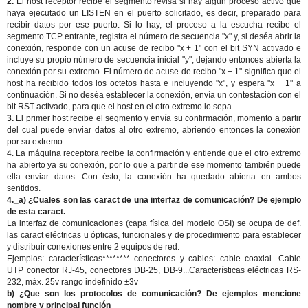
2.
El host receptor recibe el segmento revisa si hay algún proceso activo que
haya ejecutado un LISTEN en el puerto solicitado, es decir, preparado para
recibir datos por ese puerto. Si lo hay, el proceso a la escucha recibe el
segmento TCP entrante, registra el número de secuencia "x" y, si deséa abrir la
conexión, responde con un acuse de recibo "x + 1" con el bit SYN activado e
incluye su propio número de secuencia inicial "y", dejando entonces abierta la
conexión por su extremo. El número de acuse de recibo "x + 1" significa que el
host ha recibido todos los octetos hasta e incluyendo "x", y espera "x + 1" a
continuación. Si no deséa establecer la conexión, envía un contestación con el
bit RST activado, para que el host en el otro extremo lo sepa.
3.
El primer host recibe el segmento y envía su confirmación, momento a partir
del cual puede enviar datos al otro extremo, abriendo entonces la conexión
por su extremo.
4. La máquina receptora recibe la confirmación y entiende que el otro extremo
ha abierto ya su conexión, por lo que a partir de ese momento también puede
ella enviar datos. Con ésto, la conexión ha quedado abierta en ambos
sentidos.
4._a) ¿Cuales son las caract de una interfaz de comunicación? De ejemplo
de esta caract.
La interfaz de comunicaciones (capa física del modelo OSI) se ocupa de def.
las caract eléctricas u ópticas, funcionales y de procedimiento para establecer
y distribuir conexiones entre 2 equipos de red.
Ejemplos: características******** conectores y cables: cable coaxial. Cable
UTP conector RJ-45, conectores DB-25, DB-9...Características eléctricas RS-
232, máx. 25v rango indefinido ±3v
b) ¿Que son los protocolos de comunicación? De ejemplos mencione
nombre y principal función