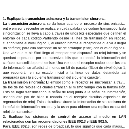
1. Explique la transmision asincrona y la transmision sincrona.
La transmisión asíncrona
se da lugar cuando el proceso de sincronización
entre emisor y receptor se realiza en cada palabra de código transmitido. Esta
sincronización se lleva a cabo a través de unos bits especiales que definen el
entorno de cada código.Partiendo desde la línea de transmisión en reposo,
cuando tiene el nivel lógico 1, el emisor informa al receptor de que va a llegar
un carácter, para ello antepone un bit de arranque (Start) con el valor lógico 0.
Una vez que el bit Start llega al receptor este disparará un reloj interno y se
quedará esperando por los sucesivos bits que contendrá la información del
carácter transmitido por el emisor. Una vez que el receptor recibe todos los bits
de información se añadirá al menos un bit de parada (Stop) de nivel lógico 1,
que repondrán en su estado inicial a la línea de datos, dejándola así
preparada para la siguiente transmisión del siguiente carácter.
La transmisión sincronía:
El emisor como el receptor se sincronizan a través
de los de los relojes los cuales arrancan al mismo tiempo con la transmisión.
Esto se logra transmitiendo la señal de reloj junto a la señal de información,
usando otro par de hilos o usando en el receptor circuitos especiales de
regenracion de reloj. Estos circuitos extraen la información de sincronismo de
la señal de información recibida y la usan para obtener una replica exacta del
reloj del transmisor.
2. Explique los sistemas de control de acceso al medio en LAN
relacionados con las recomendaciones IEEE 802.3 e IEEE 802.5.
Para IEEE 802.3
, son redes de broadcast, lo que significa que cada máquina