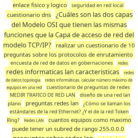
enlace fisico y logico
seguridad en red local
¿Cuáles son las dos capas
cuestionario dns
del Modelo OSI que tienen las mismas
funciones que la Capa de acceso de red del
modelo TCP/IP?
realizar un cuestionario de 10
preguntas sobre los protocolos de enrutamiento
encuesta de red de datos en gobernaciones
redes
redes informaticas lan caracteristicas
redes
de datos topologia
redes informáticas. calcular número máximo de
cuestionario de preguntas de redes
equipos en una red
MEDIR TRAFICO DE RED LAN
diseño de una red lan
preguntas redes lan
plano
¿Cómo se llaman los
estándares de la red Ethernet? ¿Y el de la red Token
cuantos equipos como maximo
Ring?
Redes LAN
puede tener un subred de rango 255.0.0.0