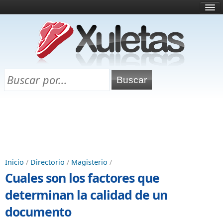
Inicio
¿Qué es esto?
Directorio
Selectividad
Chuletas para exámenes
Programa Chuletas
Inicio
/
Directorio
/
Magisterio
/
Cuales son los factores que
determinan la calidad de un
documento