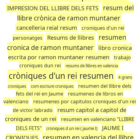
resum del
IMPRESION DEL LLIBRE DELS FETS
llibre crònica de ramon muntaner
cancelleria reial resum
croniques d'un rei
resumen
Resums de llibres
personatges
cronica de ramon muntaner
libro cronica
escrita por ramon muntaner resumen
trabajo
croniques dun rei
resums de llibres en valencia
cròniques d'un rei resumen
4 grans
resumen del llibre dels
croniques
com escriure croniques
fets del rei en Jaume
resumenes de libros en
valenciano
resumenes por capitulos croniques d'un rei
resum capitol a capitol de
de victor labrado
croniques de un rei
resumen en valenciano "LLIBRE
JAUME I
DELS FETS"
croniques d un rei ( jaume I)
resumen en valencia del llibre
CRONIQUES