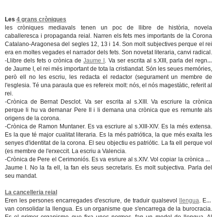
Les
4 grans cròniques
les cròniques mediavals tenen un poc de llibre de història, novela
caballeresca i propaganda reial. Narren els fets mes importants de la Corona
Catalano-Aragonesa del segles 12, 13 i 14. Son molt subjectives perque el rei
era en moltes vegades el narrador dels fets. Son novetat literaria, canvi radical.
-Llibre dels fets o crònica de
Jaume I
.
Va ser escrita al s.XIII, parla del regnat
de Jaume I, el rei més important de tota la cristiandat. Són les seues memóries,
però ell no les escriu, les redacta el redactor (segurament un membre de
l'esglesia. Té una paraula que es refereix molt: nós, el nós magestàtic, referit al
rei.
-Crònica de Bernat Desclot.
Va ser escrita al s.XIII. Va escriure la crònica
perque li hu va demanar Pere II i li demana una crònica que es remunte als
origens de la corona.
-Crònica de Ramon Muntaner.
Es va escriure al s.XIII-XIV. Es la més extensa.
Es la que té major cualitat literaria. Es la més patriótica, la que més exalta les
senyes d'identitat de la corona. El seu objectiu es patriótic. La fa ell perque vol
(es membre de l'erxeccit. La escriu a Valencia.
-Crònica de Pere el Cerimoniós.
Es va esriure al s.XIV. Vol copiar la crònica de
Jaume I. No la fa ell, la fan els seus secretaris. Es molt subjectiva. Parla del
seu mandat.
La cancelleria reial
Eren les persones encarregades d'escriure, de traduir qualsevol
llengua
. Ells
van consolidar la llengua. Es un organisme que s'encarrega de la burocracia.