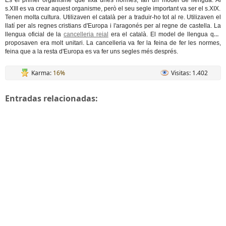
Es el primer organisme que fixa unes normes, fan un model de llengua. Al
s.XIII es va crear aquest organisme, però el seu segle important va ser el s.XIX.
Tenen molta cultura. Utilizaven el català per a traduir-ho tot al re. Utilizaven el
llatí per als regnes cristians d'Europa i l'aragonés per al regne de castella. La
llengua oficial de la
cancelleria reial
era el català. El model de llengua que
proposaven era molt unitari. La cancelleria va fer la feina de fer les normes,
feina que a la resta d'Europa es va fer uns segles més després.
Karma:
16%
Visitas: 1.402
Entradas relacionadas: