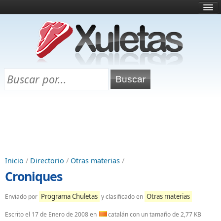
Inicio
¿Qué es esto?
Directorio
Selectividad
Chuletas para exámenes
Programa Chuletas
Inicio
/
Directorio
/
Otras materias
/
Croniques
Programa Chuletas
Otras materias
Enviado por
y clasificado en
Escrito el
17 de Enero de 2008
en
catalán con un tamaño de 2,77 KB