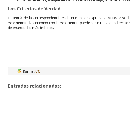
subjetivo. Además, aunque tengamos certeza de algo, la certeza no es
Los Criterios de Verdad
La teoría de la correspondencia es la que mejor expresa la naturaleza de 
experiencia. La conexión con la experiencia puede ser directa o indirecta: 
de enunciados más teóricos.
Karma:
8%
Entradas relacionadas: