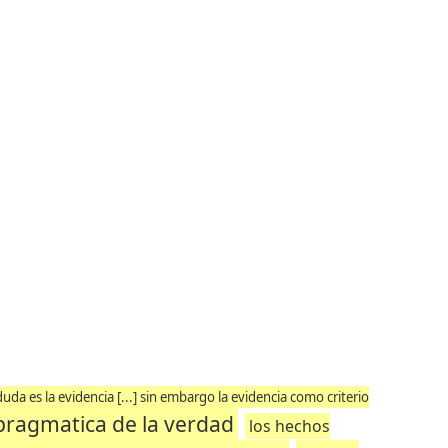
uda es la evidencia [...] sin embargo la evidencia como criterio
 pragmatica de la verdad
los hechos