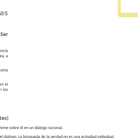
ias
Ser
eoría
ea, a
 como
en el
n los
tes)
ime sobre él en un diálogo racional.
l diálogo. La búsqueda de la verdad no es una actividad individual,