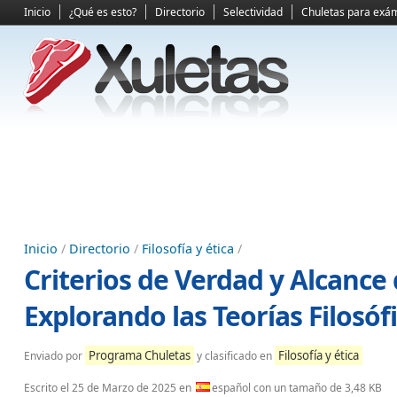
Inicio
¿Qué es esto?
Directorio
Selectividad
Chuletas para exá
Inicio
/
Directorio
/
Filosofía y ética
/
Criterios de Verdad y Alcance
Explorando las Teorías Filosóf
Programa Chuletas
Filosofía y ética
Enviado por
y clasificado en
Escrito el
25 de Marzo de 2025
en
español con un tamaño de 3,48 KB