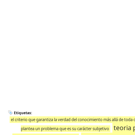
Etiquetas:
el criterio que garantiza la verdad del conocimiento más allá de toda d
teoria
plantea un problema que es su carácter subjetivo