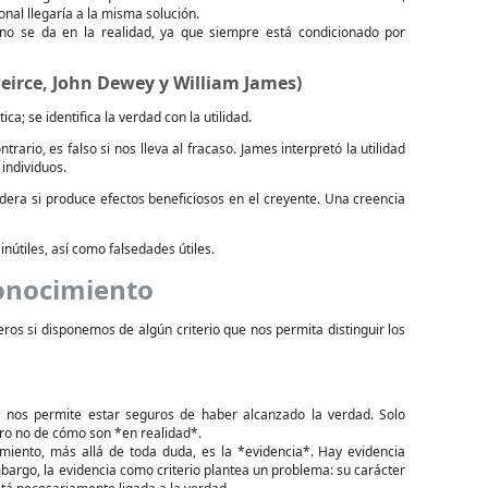
onal llegaría a la misma solución.
 no se da en la realidad, ya que siempre está condicionado por
Peirce, John Dewey y William James)
a; se identifica la verdad con la utilidad.
trario, es falso si nos lleva al fracaso. James interpretó la utilidad
 individuos.
adera si produce efectos beneficiosos en el creyente. Una creencia
nútiles, así como falsedades útiles.
Conocimiento
os si disponemos de algún criterio que nos permita distinguir los
o nos permite estar seguros de haber alcanzado la verdad. Solo
ro no de cómo son *en realidad*.
imiento, más allá de toda duda, es la *evidencia*. Hay evidencia
bargo, la evidencia como criterio plantea un problema: su carácter