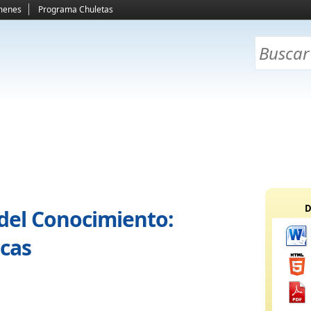
menes
Programa Chuletas
D
 del Conocimiento:
icas