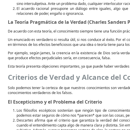
sino intersubjetiva. Ante un problema dado, cualquier interlocutor raci
El acuerdo racional presupone un diálogo entre iguales, algo que
relaciones de poder, engaño o ignorancia.
La Teoría Pragmática de la Verdad (Charles Sanders 
De acuerdo con esta teoría, el conocimiento siempre tiene una función práctic
Un enunciado es verdadero si resulta útil, si nos conduce al éxito. Por el con
en términos de los efectos beneficiosos que una idea o teoría tiene para los
Por ejemplo, según James, la creencia en la existencia de Dios sería verd
que produce efectos perjudiciales sería, en consecuencia, falsa.
Esta teoría presenta objeciones importantes, ya que puede haber verdades i
Criterios de Verdad y Alcance del 
Solo podemos tener la certeza de que nuestros conocimientos son verdader
conocimientos verdaderos de los falsos.
El Escepticismo y el Problema del Criterio
Los filósofos escépticos sostenían que ningún tipo de conocimient
podemos estar seguros de cómo nos *parecen* que son las cosas, pe
Descartes afirma que el criterio que garantiza la verdad del conoc
cuando el entendimiento capta algo de manera clara y distinta. Sin em