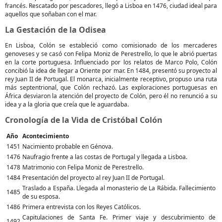
francés. Rescatado por pescadores, llegó a Lisboa en 1476, ciudad ideal para
aquellos que soñaban con el mar.
La Gestación de la Odisea
En Lisboa, Colón se estableció como comisionado de los mercaderes
genoveses y se casó con Felipa Moniz de Perestrello, lo que le abrió puertas
en la corte portuguesa. Influenciado por los relatos de Marco Polo, Colón
concibió la idea de llegar a Oriente por mar. En 1484, presentó su proyecto al
rey Juan II de Portugal. El monarca, inicialmente receptivo, propuso una ruta
más septentrional, que Colón rechazó. Las exploraciones portuguesas en
África desviaron la atención del proyecto de Colón, pero él no renunció a su
idea y a la gloria que creía que le aguardaba.
Cronología de la Vida de Cristóbal Colón
Año
Acontecimiento
1451
Nacimiento probable en Génova.
1476
Naufragio frente a las costas de Portugal y llegada a Lisboa.
1478
Matrimonio con Felipa Moniz de Perestrello.
1484
Presentación del proyecto al rey Juan II de Portugal.
Traslado a España. Llegada al monasterio de La Rábida. Fallecimiento
1485
de su esposa.
1486
Primera entrevista con los Reyes Católicos.
Capitulaciones de Santa Fe. Primer viaje y descubrimiento de
1492