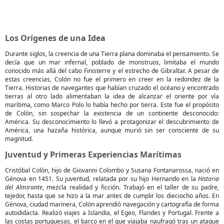
Los Orígenes de una Idea
Durante siglos, la creencia de una Tierra plana dominaba el pensamiento. Se
decía que un mar infernal, poblado de monstruos, limitaba el mundo
conocido más allá del cabo Finisterre y el estrecho de Gibraltar. A pesar de
estas creencias, Colón no fue el primero en creer en la redondez de la
Tierra. Historias de navegantes que habían cruzado el océano y encontrado
tierras al otro lado alimentaban la idea de alcanzar el oriente por vía
marítima, como Marco Polo lo había hecho por tierra. Este fue el propósito
de Colón, sin sospechar la existencia de un continente desconocido:
América. Su desconocimiento lo llevó a protagonizar el descubrimiento de
América, una hazaña histórica, aunque murió sin ser consciente de su
magnitud.
Juventud y Primeras Experiencias Marítimas
Cristóbal Colón, hijo de Giovanni Colombo y Susana Fontanarossa, nació en
Génova en 1451. Su juventud, relatada por su hijo Hernando en la
Historia
del Almirante
, mezcla realidad y ficción. Trabajó en el taller de su padre,
tejedor, hasta que se hizo a la mar antes de cumplir los dieciocho años. En
Génova, ciudad marinera, Colón aprendió navegación y cartografía de forma
autodidacta. Realizó viajes a Islandia, el Egeo, Flandes y Portugal. Frente a
las costas portuguesas, el barco en el que viajaba naufragó tras un ataque