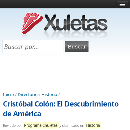
Inicio
¿Qué es esto?
Directorio
Selectividad
Chuletas para exámenes
Programa Chuletas
Inicio
/
Directorio
/
Historia
/
Cristóbal Colón: El Descubrimiento
de América
Programa Chuletas
Historia
Enviado por
y clasificado en