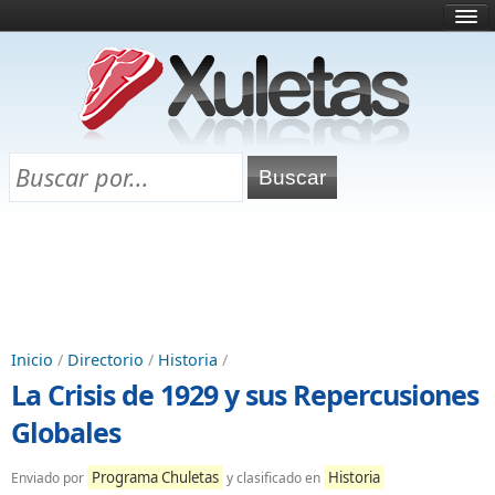
Inicio
¿Qué es esto?
Directorio
Selectividad
Chuletas para exámenes
Programa Chuletas
Inicio
/
Directorio
/
Historia
/
La Crisis de 1929 y sus Repercusiones
Globales
Programa Chuletas
Historia
Enviado por
y clasificado en